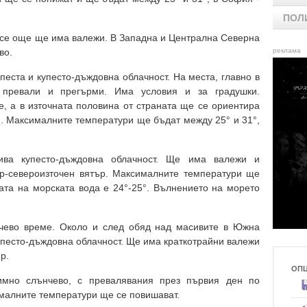
ПОЛ
все още ще има валежи. В Западна и Централна Северна
во.
реклама
песта и купесто-дъждовна облачност. На места, главно в
 превали и прегърми. Има условия и за градушки.
, а в източната половина от страната ще се ориентира
н. Максималните температури ще бъдат между 25° и 31°,
ва купесто-дъждовна облачност. Ще има валежи и
р-североизточен вятър. Максималните температури ще
ата на морската вода е 24°-25°. Вълнението на морето
чево време. Около и след обяд над масивите в Южна
упесто-дъждовна облачност. Ще има краткотрайни валежи
р.
ОП
мно слънчево, с превалявания през първия ден по
малните температури ще се повишават.