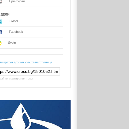
Принтирай
ОДЕЛИ
Twitter
Facebook
Svejo
и кратка връзка към тази страница
райте маркирания текст