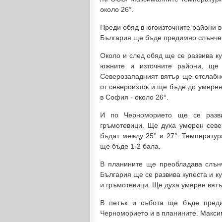
около 26°.
Преди обяд в югоизточните райони 
България ще бъде предимно слънче
Около и след обяд ще се развива ку
южните и източните райони, ще
Северозападният вятър ще отслабне
от североизток и ще бъде до умере
в София - около 26°.
И по Черноморието ще се разви
гръмотевици. Ще духа умерен севе
бъдат между 25° и 27°. Температур
ще бъде 1-2 бала.
В планините ще преобладава слън
България ще се развива купеста и к
и гръмотевици. Ще духа умерен вятъ
В петък и събота ще бъде преди
Черноморието и в планините. Макси