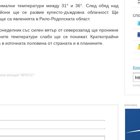
имални температури между 31° и 36°. След обяд над
айони ще се развие купесто-дъждовна облачност. Ще
СП
ще са явленията в Рило-Родопската област.
онеделник със силен вятър от северозапад ще проникне
ните температури слабо ще се понижат. Краткотрайни
в източната половина от страната и в планините.
Взем
нна агенция "КРОСС"
копи
реклама