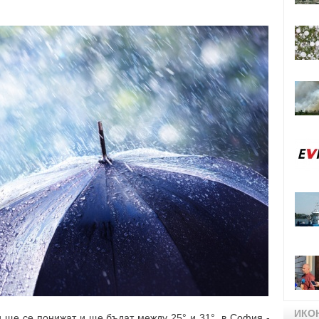
ИКО
ще се понижат и ще бъдат между 25° и 31°, в София -