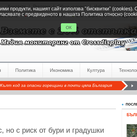
Контакти
|
Реклама
|
Общи условия
|
Избори за парламен
ми продукти, нашият сайт използва "бисквитки" (cookies). 
ласявате с предвиденото в нашата Политика относно (cooki
GN
1.1542
GBP / BGN
0.8571
CHF / BGN
0.9346
Радиац
ОК
я
Политика
Икономика
Култура
Техноло
Жълт код за опасни горещини в почти цяла България
ПОСЛЕ
БЪЛ
, но с риск от бури и градушки