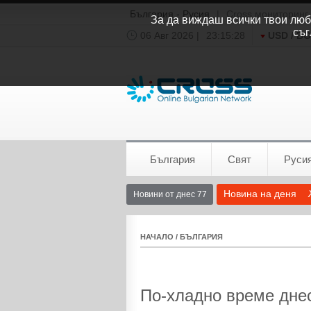
България - Русия
|
Cross мониторинг
За да виждаш всички твои люби
съг
06 Авг 2026 |
23:15:28
USD / B
Времето:
София
0°C
България
Свят
Руси
Новина на деня
Новини от днес 77
НАЧАЛО
/
БЪЛГАРИЯ
По-хладно време днес