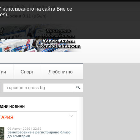
т април 2026
|
Партньори
С използването на сайта Вие се
es).
ия:
София
0.11 (µSv/h)
гии
Спорт
Любопитно
ДНИ НОВИНИ
ГАРИЯ
06 Август 2026 | 22:35
Земетресение е регистрирано близо
до България