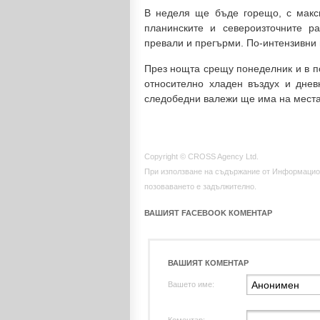
В неделя ще бъде горещо, с макс
планинските и североизточните р
превали и прегърми. По-интензивни 
През нощта срещу понеделник и в п
относително хладен въздух и днев
следобедни валежи ще има на места 
Copyright © CROSS Agency Ltd.
При използване на съдържание от Информацио
позоваването е задължително.
ВАШИЯТ FACEBOOK КОМЕНТАР
ВАШИЯТ КОМЕНТАР
Вашето име: