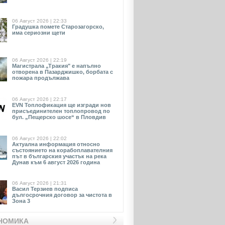
06 Август 2026 | 22:33
Градушка помете Старозагорско,
има сериозни щети
06 Август 2026 | 22:19
Магистрала „Тракия" е напълно
отворена в Пазарджишко, борбата с
пожара продължава
06 Август 2026 | 22:17
EVN Toплофикация ще изгради нов
присъединителен топлопровод по
бул. „Пещерско шосе“ в Пловдив
06 Август 2026 | 22:02
Актуална информация относно
състоянието на корабоплавателния
път в българския участък на река
Дунав към 6 август 2026 година
06 Август 2026 | 21:31
Васил Терзиев подписа
дългосрочния договор за чистота в
Зона 3
НОМИКА