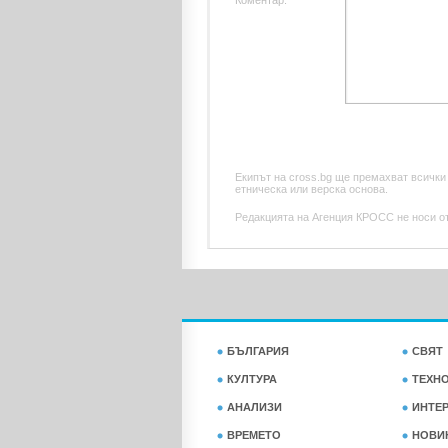
Коментар:
Екипът на cross.bg ще премахват всички
етническа или верска основа.
Редакцията на Агенция КРОСС не носи отг
БЪЛГАРИЯ
СВЯТ
КУЛТУРА
ТЕХН
АНАЛИЗИ
ИНТЕ
ВРЕМЕТО
НОВИ