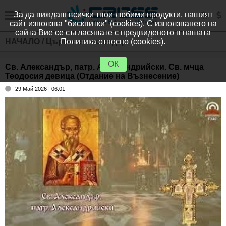
За да виждаш всички твои любими продукти, нашият
сайт използва "бисквитки" (cookies). С използването на
сайта Вие се съгласявате с предвиденото в нашата
НАЧАЛО
/
Църковен календар
Политика относно (cookies).
ОК
Св. Александър, патр. Александрийски. Св. мчца
Теодосия девица (Отдание на Възнесение)
29 Май 2026 | 06:01