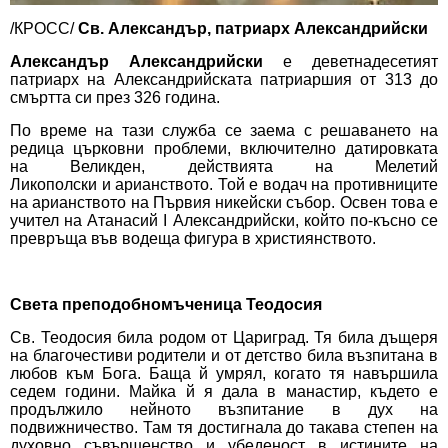
/КРОСС/
Св. Александър, патриарх Александрийски
Александър Александрийски
е деветнадесетият
патриарх на
Александрийската патриаршия
от 313 до
смъртта си през 326 година.
По време на тази служба се заема с решаването на
редица
църковни
проблеми, включително датировката
на
Великден
, действията на
Мелетий
Ликополски
и
арианството
. Той е водач на противниците
на арианството на
Първия никейски събор
. Освен това е
учител на
Атанасий I Александрийски
, който по-късно се
превръща във водеща фигура в
християнството.
Света преподобномъченица Теодосия
Св. Теодосия била родом от Цариград. Тя била дъщеря
на благочестиви родители и от детство била възпитана в
любов към Бога. Баща й умрял, когато тя навършила
седем години. Майка й я дала в манастир, където е
продължило нейното възпитание в дух на
подвижничество. Там тя достигнала до такава степен на
духовно съвършенство и убеденост в истините на