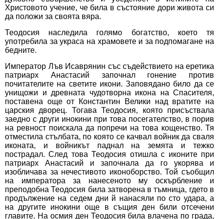
Христовото учение, че била в състояние дори живота си
да положи за своята вяра.
Теодосия наследила голямо богатство, което тя
употребила за украса на храмовете и за подпомагане на
бедните.
Император Лъв Исаврянин със съдействието на еретика
патриарх Анастасий започнал гонение против
почитателите на светите икони. Заповядано било да се
унищожи и древната чудотворна икона на Спасителя,
поставена още от Константин Велики над вратите на
царския дворец. Тогава Теодосия, която присъствала
заедно с други инокини при това посегателство, в порив
на ревност поискала да попречи на това кощенство. Тя
отместила стълбата, по която се качвал войник да сваля
иконата, и войникът паднал на земята и тежко
пострадал. След това Теодосия отишла с иконите при
патриарх Анастасий и започнала да го укорява и
изобличава за нечестивото иконоборство. Той съобщил
на императора за нанесеното му оскърбление и
преподобна Теодосия била затворена в тъмница, гдето в
продължение на седем дни й нанасяли по сто удара, а
на другите инокини още в същия ден били отсечени
главите. На осмия ден Теодосия била влачена по града,