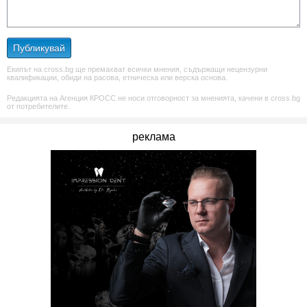
Публикувай
Екипът на cross.bg ще премахват всички мнения, съдържащи нецензурни
квалификации, обиди на расова, етническа или верска основа.
Редакцията на Агенция КРОСС не носи отговорност за мненията, качени в cross.bg
от потребителите.
реклама