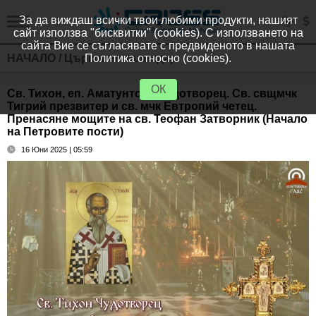
За да виждаш всички твои любими продукти, нашият
сайт използва "бисквитки" (cookies). С използването на
сайта Вие се съгласявате с предвиденото в нашата
НАЧАЛО
/
Църковен календар
Политика относно (cookies).
ОК
Св. Тихон, еп. Аматунтски, чудотворец. Св. свщмчк
Тигрий презвитер и св. мчк Евтропий четец.
Пренасяне мощите на св. Теофан Затворник (Начало
на Петровите пости)
16 Юни 2025 | 05:59