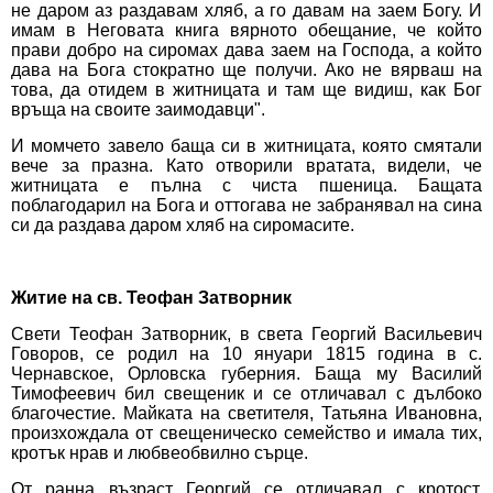
не даром аз раздавам хляб, а го давам на заем Богу. И
имам в Неговата книга вярното обещание, че който
прави добро на сиромах дава заем на Господа, а който
дава на Бога стократно ще получи. Ако не вярваш на
това, да отидем в житницата и там ще видиш, как Бог
връща на своите заимодавци".
И момчето завело баща си в житницата, която смятали
вече за празна. Като отворили вратата, видели, че
житницата е пълна с чиста пшеница. Бащата
поблагодарил на Бога и оттогава не забранявал на сина
си да раздава даром хляб на сиромасите.
Житие на св. Теофан Затворник
Свети Теофан Затворник, в света Георгий Васильевич
Говоров, се родил на 10 януари 1815 година в с.
Чернавское, Орловска губерния. Баща му Василий
Тимофеевич бил свещеник и се отличавал с дълбоко
благочестие. Майката на светителя, Татьяна Ивановна,
произхождала от свещеническо семейство и имала тих,
кротък нрав и любвеобвилно сърце.
От ранна възраст Георгий се отличавал с кротост,