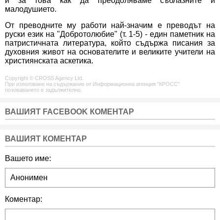
и за това как да преодоляваме съблазните и
малодушието.
От преводните му работи най-значим е преводът на
руски език на "Добротолюбие" (т. 1-5) - един паметник на
патристичната литература, който съдържа писания за
духовния живот на основателите и великите учители на
християнската аскетика.
Copyright © CROSS Agency Ltd.
При използване на съдържание от Информационна агенция "КРОСС"
позоваването е задължително.
ВАШИЯТ FACEBOOK КОМЕНТАР
ВАШИЯТ КОМЕНТАР
Вашето име:
Коментар: