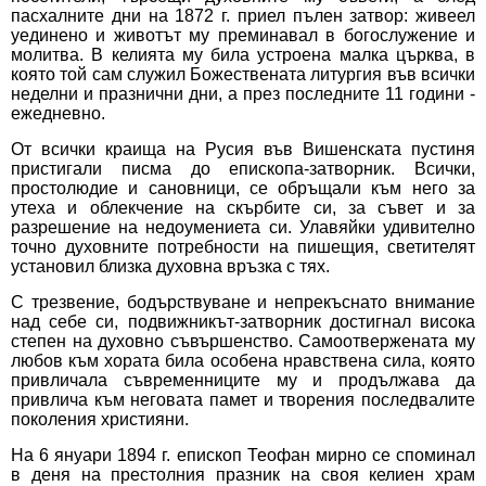
пасхалните дни на 1872 г. приел пълен затвор: живеел
уединено и животът му преминавал в богослужение и
молитва. В келията му била устроена малка църква, в
която той сам служил Божествената литургия във всички
неделни и празнични дни, а през последните 11 години -
ежедневно.
От всички краища на Русия във Вишенската пустиня
пристигали писма до епископа-затворник. Всички,
простолюдие и сановници, се обръщали към него за
утеха и облекчение на скърбите си, за съвет и за
разрешение на недоумениета си. Улавяйки удивително
точно духовните потребности на пишещия, светителят
установил близка духовна връзка с тях.
С трезвение, бодърствуване и непрекъснато внимание
над себе си, подвижникът-затворник достигнал висока
степен на духовно съвършенство. Самоотвержената му
любов към хората била особена нравствена сила, която
привличала съвременниците му и продължава да
привлича към неговата памет и творения последвалите
поколения християни.
На 6 януари 1894 г. епископ Теофан мирно се споминал
в деня на престолния празник на своя келиен храм