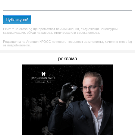
Публикувай
Екипът на cross.bg ще премахват всички мнения, съдържащи нецензурни
квалификации, обиди на расова, етническа или верска основа.
Редакцията на Агенция КРОСС не носи отговорност за мненията, качени в cross.bg
от потребителите.
реклама