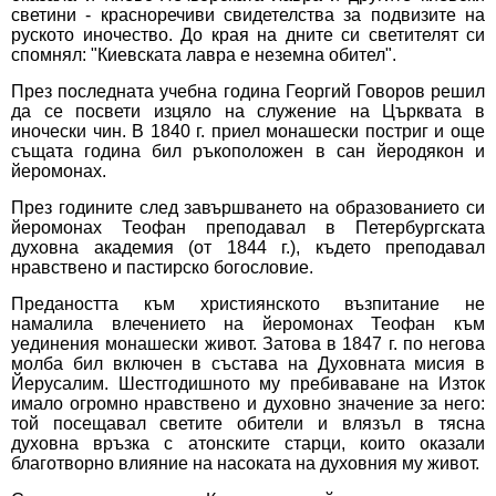
светини - красноречиви свидетелства за подвизите на
руското иночество. До края на дните си светителят си
спомнял: "Киевската лавра е неземна обител".
През последната учебна година Георгий Говоров решил
да се посвети изцяло на служение на Църквата в
иночески чин. В 1840 г. приел монашески постриг и още
същата година бил ръкоположен в сан йеродякон и
йеромонах.
През годините след завършването на образованието си
йеромонах Теофан преподавал в Петербургската
духовна академия (от 1844 г.), където преподавал
нравствено и пастирско богословие.
Предаността към християнското възпитание не
намалила влечението на йеромонах Теофан към
уединения монашески живот. Затова в 1847 г. по негова
молба бил включен в състава на Духовната мисия в
Йерусалим. Шестгодишното му пребиваване на Изток
имало огромно нравствено и духовно значение за него:
той посещавал светите обители и влязъл в тясна
духовна връзка с атонските старци, които оказали
благотворно влияние на насоката на духовния му живот.