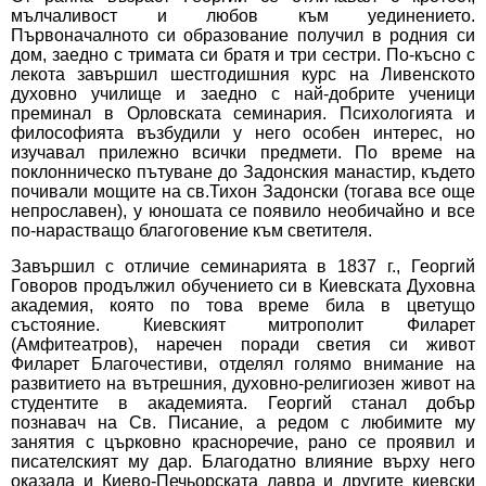
мълчаливост и любов към уединението.
Първоначалното си образование получил в родния си
дом, заедно с тримата си братя и три сестри. По-късно с
лекота завършил шестгодишния курс на Ливенското
духовно училище и заедно с най-добрите ученици
преминал в Орловската семинария. Психологията и
философията възбудили у него особен интерес, но
изучавал прилежно всички предмети. По време на
поклонническо пътуване до Задонския манастир, където
почивали мощите на св.Тихон Задонски (тогава все още
непрославен), у юношата се появило необичайно и все
по-нарастващо благоговение към светителя.
Завършил с отличие семинарията в 1837 г., Георгий
Говоров продължил обучението си в Киевската Духовна
академия, която по това време била в цветущо
състояние. Киевският митрополит Филарет
(Амфитеатров), наречен поради светия си живот
Филарет Благочестиви, отделял голямо внимание на
развитието на вътрешния, духовно-религиозен живот на
студентите в академията. Георгий станал добър
познавач на Св. Писание, а редом с любимите му
занятия с църковно красноречие, рано се проявил и
писателският му дар. Благодатно влияние върху него
оказала и Киево-Печьорската лавра и другите киевски