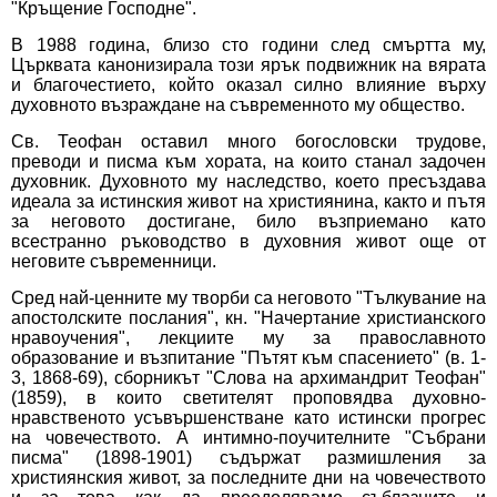
"Кръщение Господне".
В 1988 година, близо сто години след смъртта му,
Църквата канонизирала този ярък подвижник на вярата
и благочестието, който оказал силно влияние върху
духовното възраждане на съвременното му общество.
Св. Теофан оставил много богословски трудове,
преводи и писма към хората, на които станал задочен
духовник. Духовното му наследство, което пресъздава
идеала за истинския живот на християнина, както и пътя
за неговото достигане, било възприемано като
всестранно ръководство в духовния живот още от
неговите съвременници.
Сред най-ценните му творби са неговото "Тълкувание на
апостолските послания", кн. "Начертание христианского
нравоучения", лекциите му за православното
образование и възпитание "Пътят към спасението" (в. 1-
3, 1868-69), сборникът "Слова на архимандрит Теофан"
(1859), в които светителят проповядва духовно-
нравственото усъвършенстване като истински прогрес
на човечеството. А интимно-поучителните "Събрани
писма" (1898-1901) съдържат размишления за
християнския живот, за последните дни на човечеството