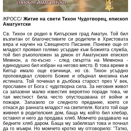
/КРОСС/
Житие на свети Тихон Чудотворец, епископ
Аматунтски
Св. Тихон се родил в Кипърския град Аматун. Той бил
възпитан от благочестивите си родители в Христовата
вяра и научен на Свещеното Писание. Понеже още от
младост проявил голямо усърдие към Божията служба,
той бил ръкоположен за дякон от Аматунския епископ
Мемнон, а по-късно - след смъртта на Мемнона -
единодушно бил избран на негово място. В това време в
Кипър имало още езичници, но св. Тихон усърдно
проповядвал словото Божие и обърнал мнозина към
истината. Той починал в дълбока старост през V век,
прославен от Бога с чудотворна сила. За неговия живот
са запазени малко известия вероятно поради това, че
тая местност била често опустошавана от войни и
пожари. Запазило се следното предание, което се
отнася до ранната младост на светителя. Когато той още
живеел в родителския дом, баща му, който бил хлебар,
оставял и него да продава хляб. Момчето раздавало на
бедните хляб даром. Баща му забелязал това и почнал
да го мъмри. Но момчето кротко му отговорило: "Татко,