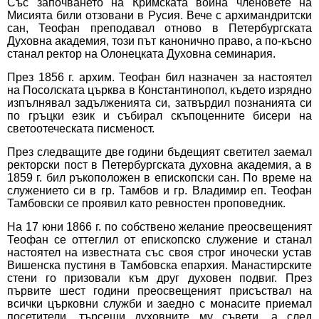
Със започването на Кримската война членовете на
Мисията били отзовани в Русия. Вече с архимандритски
сан, Теофан преподавал отново в Петербургската
Духовна академия, този път канонично право, а по-късно
станал ректор на Олонецката Духовна семинария.
През 1856 г. архим. Теофан бил назначен за настоятел
на Посолската църква в Константинопол, където изрядно
изпълнявал задълженията си, затвърдил познанията си
по гръцки език и събирал скъпоценните бисери на
светоотеческата писменост.
През следващите две години бъдещият светител заемал
ректорски пост в Петербургската духовна академия, а в
1859 г. бил ръкоположен в епископски сан. По време на
служението си в гр. Тамбов и гр. Владимир еп. Теофан
Тамбовски се проявил като ревностен проповедник.
На 17 юни 1866 г. по собствено желание преосвещеният
Теофан се оттеглил от епископско служение и станал
настоятел на известната със своя строг иночески устав
Вишенска пустиня в Тамбовска епархия. Манастирските
стени го призовали към друг духовен подвиг. През
първите шест години преосвещеният присъствал на
всички църковни служби и заедно с монасите приемал
посетители, търсещи духовните му съвети, а след