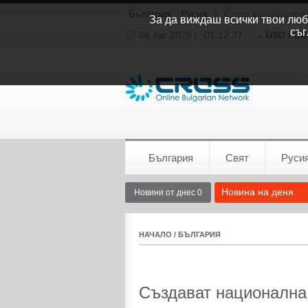
България - Русия
|
Cross мониторинг
За да виждаш всички твои люби
съг
06 Авг 2026 |
01:12:38
USD / B
Времето:
София
0°C
България
Свят
Руси
Новина на деня
Новини от днес 0
НАЧАЛО
/
БЪЛГАРИЯ
Създават национална