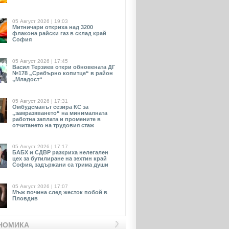
05 Август 2026 | 19:03
Митничари откриха над 3200
флакона райски газ в склад край
София
05 Август 2026 | 17:45
Васил Терзиев откри обновената ДГ
№178 „Сребърно копитце“ в район
„Младост“
05 Август 2026 | 17:31
Омбудсманът сезира КС за
„замразяването“ на минималната
работна заплата и промените в
отчитането на трудовия стаж
05 Август 2026 | 17:17
БАБХ и СДВР разкриха нелегален
цех за бутилиране на зехтин край
София, задържани са трима души
05 Август 2026 | 17:07
Мъж почина след жесток побой в
Пловдив
НОМИКА