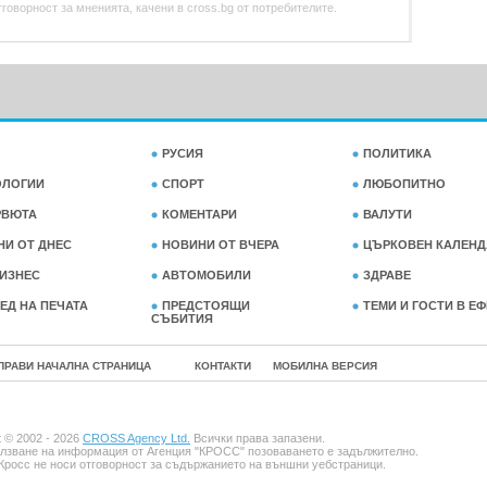
оворност за мненията, качени в cross.bg от потребителите.
РУСИЯ
ПОЛИТИКА
ОЛОГИИ
СПОРТ
ЛЮБОПИТНО
РВЮТА
КОМЕНТАРИ
ВАЛУТИ
НИ ОТ ДНЕС
НОВИНИ ОТ ВЧЕРА
ЦЪРКОВЕН КАЛЕНД
ИЗНЕС
АВТОМОБИЛИ
ЗДРАВЕ
ЕД НА ПЕЧАТА
ПРЕДСТОЯЩИ
ТЕМИ И ГОСТИ В Е
СЪБИТИЯ
ПРАВИ НАЧАЛНА СТРАНИЦА
КОНТАКТИ
МОБИЛНА ВЕРСИЯ
t © 2002 - 2026
CROSS Agency Ltd.
Всички права запазени.
лзване на информация от Агенция "КРОСС" позоваването е задължително.
Кросс не носи отговорност за съдържанието на външни уебстраници.