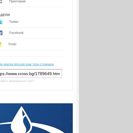
Принтирай
ОДЕЛИ
Twitter
Facebook
Svejo
и кратка връзка към тази страница
райте маркирания текст