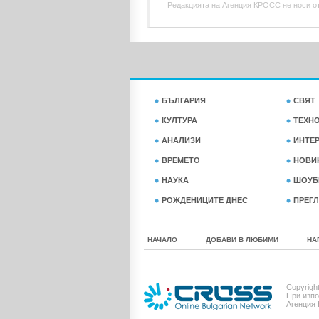
Редакцията на Агенция КРОСС не носи отг
БЪЛГАРИЯ
СВЯТ
КУЛТУРА
ТЕХН
АНАЛИЗИ
ИНТЕ
ВРЕМЕТО
НОВИ
НАУКА
ШОУБ
РОЖДЕНИЦИТЕ ДНЕС
ПРЕГЛ
НАЧАЛО
ДОБАВИ В ЛЮБИМИ
НА
Copyrigh
При изпо
Агенция 