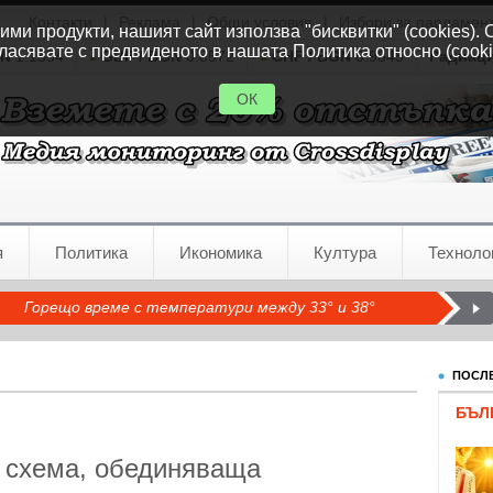
Контакти
|
Реклама
|
Общи условия
|
Избори за парламен
ми продукти, нашият сайт използва "бисквитки" (cookies). 
ласявате с предвиденото в нашата Политика относно (cooki
GN
1.1554
GBP / BGN
0.8572
CHF / BGN
0.9345
Радиац
ОК
я
Политика
Икономика
Култура
Техноло
Горещо време с температури между 33° и 38°
ПОСЛЕ
БЪЛ
 схема, обединяваща