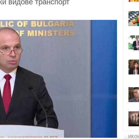
ки видове транспорт
ИКО