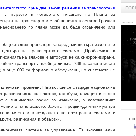
авителството прие две важни решения за транспортния
ПОЛ
ни с първото и четвъртото плащане по Плана за
истърът на транспорта и съобщенията в оставка Гроздан
реклама
инансирането по плана може да бъде ограничено или
 обществения транспорт. Според министъра законът е
 центъра на транспортната система. „Проблемите в
писанията на влакове и автобуси не са синхронизирани,
 райони транспортът изобщо липсва. 738 населени места
, а още 600 са формално обслужвани, но системата не
 ключови промени. Първо
, ще се създаде национална
а разписанията на влакове, автобуси, авиация и воден
ат с минимално време за изчакване, а довеждащият
ижението на влаковете. Законът предвижда минимум три
елено място и въвеждането на електронни системи с
рути, разписания и обвързки.
ОП
елигентната система за управление. Тя включва един