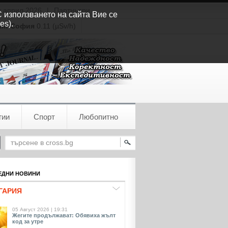
т април 2026
|
Партньори
С използването на сайта Вие се
es).
ия:
София
0.11 (µSv/h)
гии
Спорт
Любопитно
ДНИ НОВИНИ
ГАРИЯ
05 Август 2026 | 19:31
Жегите продължават: Обявиха жълт
код за утре