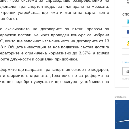
ване, чрез система за справедливо разпределение на
ционален транспортен модел за планиране на мрежата.
ектронни устройства, ще има и магнитна карта, която
СП
ия билет.
ае сключването на договорите за пътни превози за
араджов посочи, че чрез проведен конкурс са избрани
", които ще започнат изпълнението на договорите от 13
28 г. Общата инвестиция за нов подвижен състав достига
ераторите е ограничена нормативно до 3,57%, а всички
воите длъжности и социални придобивки.
Взем
формите ще направят транспортния сектор по-модерен,
е и фирмите в страната. „Това вече не са реформи на
копи
ито ще подобрят услугата и ще осигурят устойчивост на
реклама