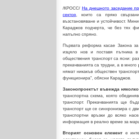
/КРОСС/
На днешното заседание пр
сектор
, които са пряко свърза
възстановяване и устойчивост. Мин
Караджов подчерта, че без тях ф
напълно спряно.
Първата реформа касае Закона за
изцяло нов и поставя пътника в
обществения транспорт са ясни: раз
прекачванията са трудни, а в много
нямат никакъв обществен транспорт
функционира", обясни Караджов.
Законопроектът въвежда няколко
транспортна схема, която обединяв
транспорт. Прекачванията ще бъд
транспорт ще се синхронизира с дв
транспортни връзки до всяко нас
информация в реално време за марш
Вторият основен елемент
е инт