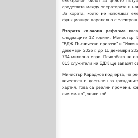
електронен билет за цялото пъту
средствата между операторите и на
За хората, които не използват ел
функционира паралелно с електронн
Втората ключова реформа
кас
следващите 12 години. Министър К
"БДЖ Пътнически превози" и "Ивкони
декември 2026 г. до 11 декември 20
734 милиона евро. Печалбата на оп
813 служители на БДЖ ще запазят с
Министър Караджов подчерта, че ре
качествен и достъпен за гражданит
хартия, това са реални промени, ко
системата", заяви той.