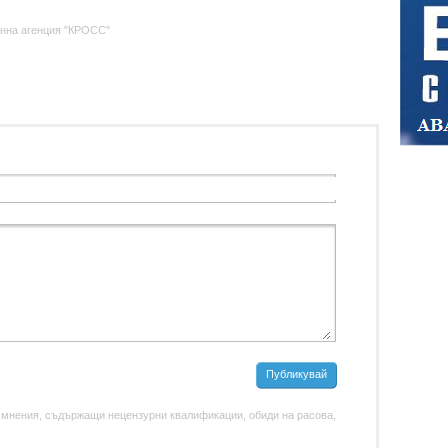
нна агенция "КРОСС"
Публикувай
 мнения, съдържащи нецензурни квалификации, обиди на расова,