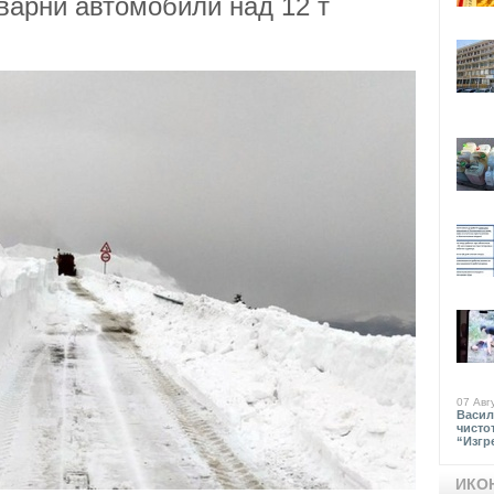
варни автомобили над 12 т
07 Авг
Васил
чисто
“Изгр
ИКО