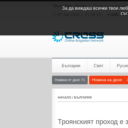
България - Русия
|
Cross мониторинг
За да виждаш всички твои люби
съг
07 Авг 2026 |
21:28:15
USD / B
Времето:
София
0°C
България
Свят
Руси
Новина на деня
Новини от днес 71
НАЧАЛО
/
БЪЛГАРИЯ
Троянският проход е 