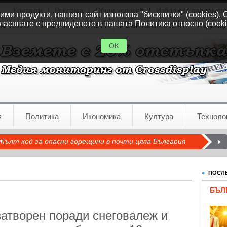
Контакти
|
Реклама
|
Общи условия
|
Избори за парламен
ми продукти, нашият сайт използва "бисквитки" (cookies). 
ласявате с предвиденото в нашата Политика относно (cooki
GN
1.1535
GBP / BGN
0.8577
CHF / BGN
0.9347
Радиац
ОК
я
Политика
Икономика
Култура
Техноло
Жълт код за опасни горещини в почти цяла България
ПОСЛЕ
БЪЛ
затворен поради снеговалеж и