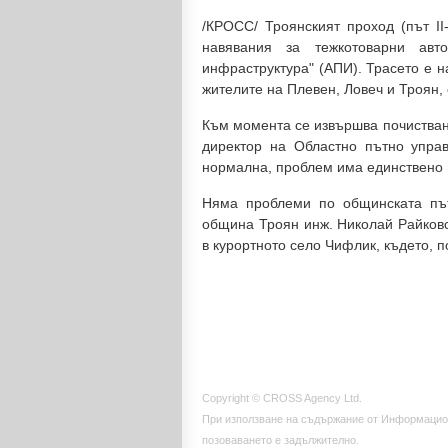
/КРОСС/ Троянският проход (път II
навявания за тежкотоварни ав
инфраструктура" (АПИ). Трасето е 
жителите на Плевен, Ловеч и Троян,
Към момента се извършва почистване
директор на Областно пътно управ
нормална, проблем има единствено 
Няма проблеми по общинската път
община Троян инж. Николай Райковс
в курортното село Чифлик, където, п
Copyright © CROSS Agency Ltd.
При използване на съдържание от Информацио
позоваването е задължително.