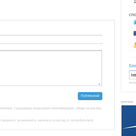
СП
Взем
копи
Публикувай
реклама
 мнения, съдържащи нецензурни квалификации, обиди на расова,
оворност за мненията, качени в cross.bg от потребителите.