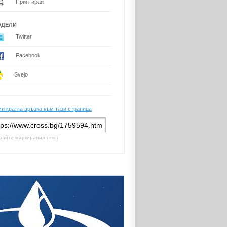
Принтирай
ОДЕЛИ
Twitter
Facebook
Svejo
и кратка връзка към тази страница
райте маркирания текст