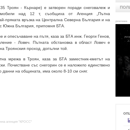
ПОЛ
-35 Троян - Кърнаре) е затворен поради снеговалеж и
томобили над 12 т, съобщиха от Агенция „Пътна
най-пряката връзка на Централна Северна България и на
реклама
 с Южна България, припомня БТА.
 и опесъчаване на пътя, каза за БТА инж. Георги Генов,
ление - Ловеч. Пътната обстановка в област Ловеч е
на Троянския проход, допълни той.
на мрежа в Троян, каза за БТА заместник-кметът на
ки. Почистване със снегорин се е наложило единствено
о данни на общината, има около 8-10 см сняг.
ОП
нна агенция "КРОСС"