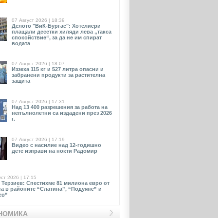
07 Август 2026 | 18:39
Делото "ВиК-Бургас": Хотелиери
плащали десетки хиляди лева „такса
спокойствие“, за да не им спират
водата
07 Август 2026 | 18:07
Иззеха 115 кг и 527 литра опасни и
забранени продукти за растителна
защита
07 Август 2026 | 17:31
Над 13 400 разрешения за работа на
непълнолетни са издадени през 2026
г.
07 Август 2026 | 17:19
Видео с насилие над 12-годишно
дете изправи на нокти Радомир
уст 2026 | 17:15
 Терзиев: Спестихме 81 милиона евро от
та в районите “Слатина”, “Подуяне” и
ев”
НОМИКА