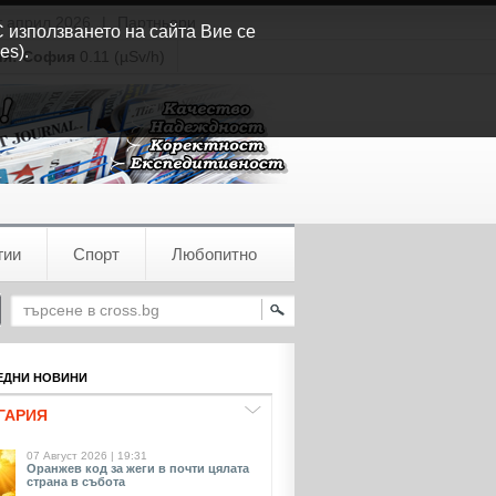
т април 2026
|
Партньори
С използването на сайта Вие се
es).
ия:
София
0.11 (µSv/h)
гии
Спорт
Любопитно
ДНИ НОВИНИ
ГАРИЯ
07 Август 2026 | 19:31
Оранжев код за жеги в почти цялата
страна в събота