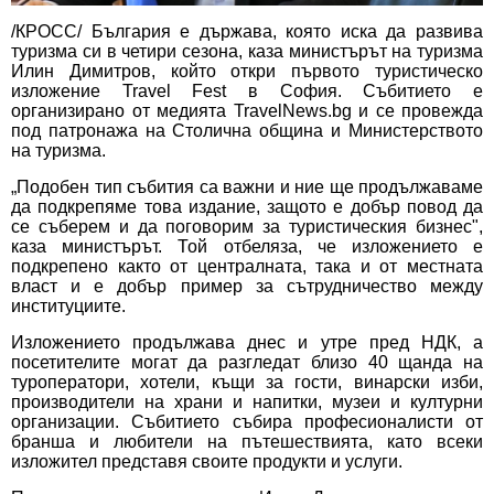
/КРОСС/ България е държава, която иска да развива
туризма си в четири сезона, каза министърът на туризма
Илин Димитров, който откри първото туристическо
изложение Travel Fest в София. Събитието е
организирано от медията TravelNews.bg и се провежда
под патронажа на Столична община и Министерството
на туризма.
„Подобен тип събития са важни и ние ще продължаваме
да подкрепяме това издание, защото е добър повод да
се съберем и да поговорим за туристическия бизнес",
каза министърът. Той отбеляза, че изложението е
подкрепено както от централната, така и от местната
власт и е добър пример за сътрудничество между
институциите.
Изложението продължава днес и утре пред НДК, а
посетителите могат да разгледат близо 40 щанда на
туроператори, хотели, къщи за гости, винарски изби,
производители на храни и напитки, музеи и културни
организации. Събитието събира професионалисти от
бранша и любители на пътешествията, като всеки
изложител представя своите продукти и услуги.