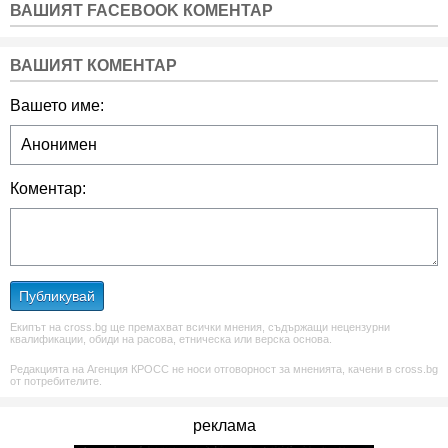
ВАШИЯТ FACEBOOK КОМЕНТАР
ВАШИЯТ КОМЕНТАР
Вашето име:
Коментар:
Публикувай
Екипът на cross.bg ще премахват всички мнения, съдържащи нецензурни
квалификации, обиди на расова, етническа или верска основа.
Редакцията на Агенция КРОСС не носи отговорност за мненията, качени в cross.bg
от потребителите.
реклама