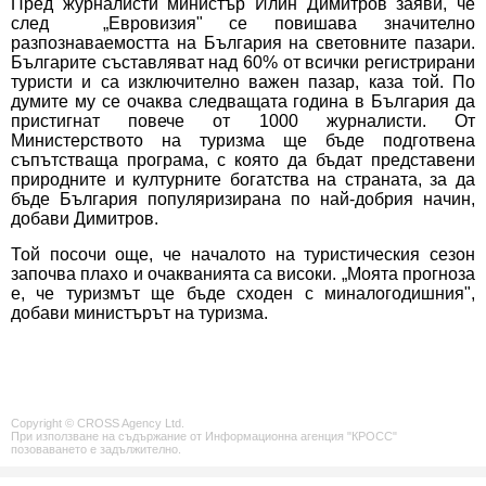
Пред журналисти министър Илин Димитров заяви, че
след „Евровизия" се повишава значително
разпознаваемостта на България на световните пазари.
Българите съставляват над 60% от всички регистрирани
туристи и са изключително важен пазар, каза той. По
думите му се очаква следващата година в България да
пристигнат повече от 1000 журналисти. От
Министерството на туризма ще бъде подготвена
съпътстваща програма, с която да бъдат представени
природните и културните богатства на страната, за да
бъде България популяризирана по най-добрия начин,
добави Димитров.
Той посочи още, че началото на туристическия сезон
започва плахо и очакванията са високи. „Моята прогноза
е, че туризмът ще бъде сходен с миналогодишния",
добави министърът на туризма.
Copyright © CROSS Agency Ltd.
При използване на съдържание от Информационна агенция "КРОСС"
позоваването е задължително.