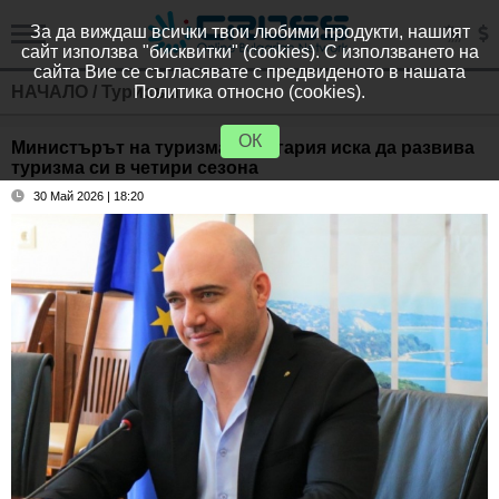
За да виждаш всички твои любими продукти, нашият
сайт използва "бисквитки" (cookies). С използването на
сайта Вие се съгласявате с предвиденото в нашата
НАЧАЛО
/
Туризъм
Политика относно (cookies).
ОК
Министърът на туризма: България иска да развива
туризма си в четири сезона
30 Май 2026 | 18:20