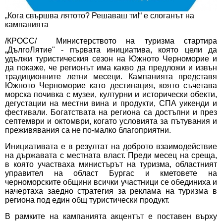
„Кога свършва лятото? Решаваш ти!“ е слоганът на
кампанията
/КРОСС/ Министерството на туризма стартира
„ДългоЛятие" - първата инициатива, която цели да
удължи туристическия сезон на Южното Черноморие и
да покаже, че регионът има какво да предложи и извън
традиционните летни месеци. Кампанията представя
Южното Черноморие като дестинация, която съчетава
морска почивка с музеи, културни и исторически обекти,
дегустации на местни вина и продукти, СПА уикенди и
фестивали. Богатствата на региона са достъпни и през
септември и октомври, когато условията за пътувания и
преживявания са не по-малко благоприятни.
Инициативата е в резултат на доброто взаимодействие
на държавата с местната власт. Преди месец на среща,
в която участваха министърът на туризма, областният
управител на област Бургас и кметовете на
черноморските общини всички участници се обединиха и
начертаха заедно стратегия за реклама на туризма в
региона под един общ туристически продукт.
В рамките на кампанията акцентът е поставен върху