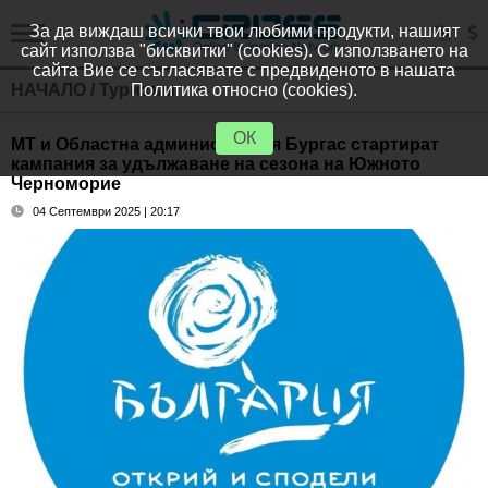
За да виждаш всички твои любими продукти, нашият
сайт използва "бисквитки" (cookies). С използването на
сайта Вие се съгласявате с предвиденото в нашата
НАЧАЛО
/
Туризъм
Политика относно (cookies).
ОК
МТ и Областна администрация Бургас стартират
кампания за удължаване на сезона на Южното
Черноморие
04 Септември 2025 | 20:17