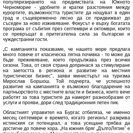
популяризирането на предимствата на Южното
Черноморие - удобните и кратки разстояния между
курортите, възможността туристите да нощуват в един
град и същевременно лесно да се придвижват до
съседен за ново изживяване. Фокусът е върху богатата
програма от събития през септември и октомври, които
се превръщат в притегателна сила за български и
чуждестранни гости.
„С кампанията показваме, че нашето море предлага
много повече от класическа лятна почивка - то може да
бъде преживяване, което продължава през всички
сезони. Това, от своя страна допринася за стимулиране
на заетостта в региона и развитие на местния
туристически бизнес", заяви министърът на туризма
Мирослав Боршош. Той подчерта, че успешното
развитие на кампанията е възможно благодарение на
партньорството с местните власти и бизнеса, които вече
работят за това туристите да намерят разнообразие от
услуги и прояви, дори след традиционния летен пик.
Областният управител на Бургас отбеляза, че именно
месец септември е времето, когато регионът разкрива
истинския си потенциал, а това усещане трябва да
достигне до повече хора. „На южния бряг „ДългоЛятие" е