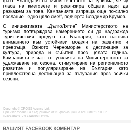
факт. Благодаря на Министерството на туризма, че чу
гласа на кметовете и реализира общата идея да
разкажем за това. Кампанията изпраща още по-силно
послание - едно цяло сме!", подчерта Владимир Крумов.
С инициативата „ДългоЛятие" Министерството на
туризма потвърждава намерението си да надгражда
туристическия продукт на България, като насочва
вниманието към устойчиви модели на развитие и
превръща Южното Черноморие в дестинация за
култура, природа и събития през цялата година.
Кампанията е част от усилията на Министерството за
удължаване на сезона, стимулиране на регионалното
развитие и популяризиране на България като
привлекателна дестинация за пътувания през всички
сезони.
Copyright © CROSS Agency Ltd.
При използване на съдържание от Информационна агенция "КРОСС"
позоваването е задължително.
ВАШИЯТ FACEBOOK КОМЕНТАР