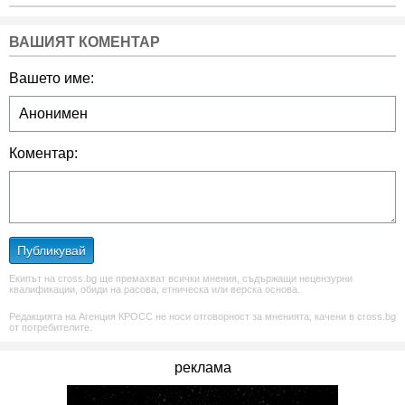
ВАШИЯТ КОМЕНТАР
Вашето име:
Коментар:
Публикувай
Екипът на cross.bg ще премахват всички мнения, съдържащи нецензурни
квалификации, обиди на расова, етническа или верска основа.
Редакцията на Агенция КРОСС не носи отговорност за мненията, качени в cross.bg
от потребителите.
реклама