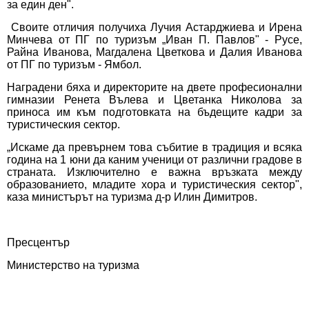
за един ден".
Своите отличия получиха Лучия Астарджиева и Ирена
Минчева от ПГ по туризъм „Иван П. Павлов" - Русе,
Райна Иванова, Магдалена Цветкова и Далия Иванова
от ПГ по туризъм - Ямбол.
Наградени бяха и директорите на двете професионални
гимназии Ренета Вълева и Цветанка Николова за
приноса им към подготовката на бъдещите кадри за
туристическия сектор.
„Искаме да превърнем това събитие в традиция и всяка
година на 1 юни да каним ученици от различни градове в
страната. Изключително е важна връзката между
образованието, младите хора и туристическия сектор",
каза министърът на туризма д-р Илин Димитров.
Пресцентър
Министерство на туризма