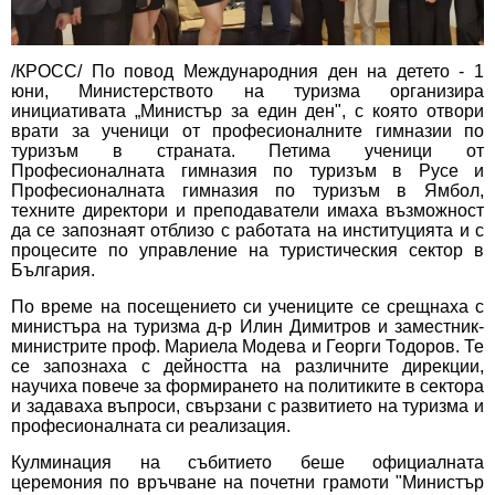
/КРОСС/ По повод Международния ден на детето - 1
юни, Министерството на туризма организира
инициативата „Министър за един ден", с която отвори
врати за ученици от професионалните гимназии по
туризъм в страната. Петима ученици от
Професионалната гимназия по туризъм в Русе и
Професионалната гимназия по туризъм в Ямбол,
техните директори и преподаватели имаха възможност
да се запознаят отблизо с работата на институцията и с
процесите по управление на туристическия сектор в
България.
По време на посещението си учениците се срещнаха с
министъра на туризма д-р Илин Димитров и заместник-
министрите проф. Мариела Модева и Георги Тодоров. Те
се запознаха с дейността на различните дирекции,
научиха повече за формирането на политиките в сектора
и задаваха въпроси, свързани с развитието на туризма и
професионалната си реализация.
Кулминация на събитието беше официалната
церемония по връчване на почетни грамоти "Министър