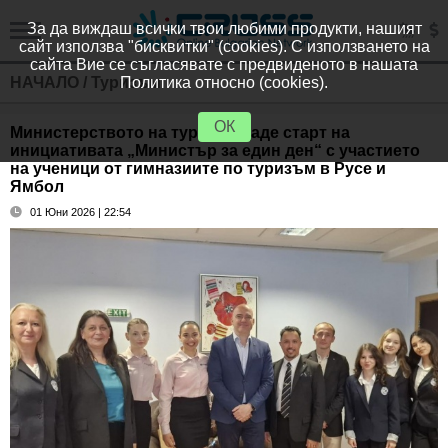
За да виждаш всички твои любими продукти, нашият
сайт използва "бисквитки" (cookies). С използването на
сайта Вие се съгласявате с предвиденото в нашата
НАЧАЛО
/
Туризъм
Политика относно (cookies).
ОК
Министерството на туризма даде старт на
инициативата „Министър за един ден“ с участието
на ученици от гимназиите по туризъм в Русе и
Ямбол
01 Юни 2026 | 22:54