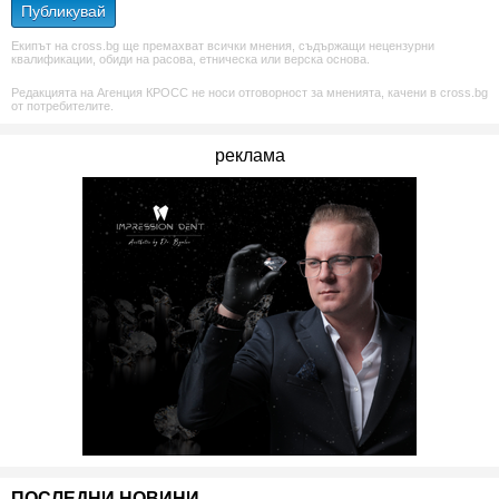
Публикувай
Екипът на cross.bg ще премахват всички мнения, съдържащи нецензурни
квалификации, обиди на расова, етническа или верска основа.
Редакцията на Агенция КРОСС не носи отговорност за мненията, качени в cross.bg
от потребителите.
реклама
ПОСЛЕДНИ НОВИНИ