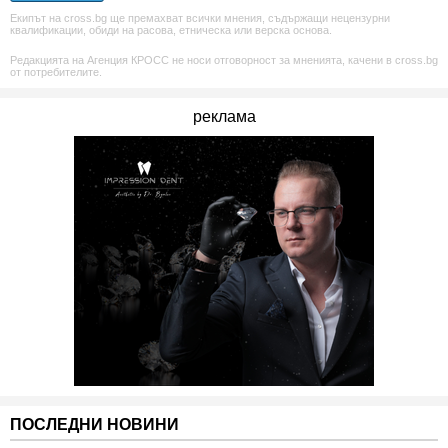
Екипът на cross.bg ще премахват всички мнения, съдържащи нецензурни
квалификации, обиди на расова, етническа или верска основа.
Редакцията на Агенция КРОСС не носи отговорност за мненията, качени в cross.bg
от потребителите.
реклама
ПОСЛЕДНИ НОВИНИ