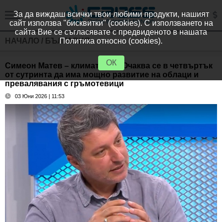
За да виждаш всички твои любими продукти, нашият
сайт използва "бисквитки" (cookies). С използването на
сайта Вие се съгласявате с предвиденото в нашата
НАЧАЛО
/
БЪЛГАРИЯ
Политика относно (cookies).
ОК
Симеон Матев – климатолог: Очаква се в четвъртък
от сутринта да има мощно развитие на облаци и
превалявания с гръмотевици
03 Юни 2026 | 11:53