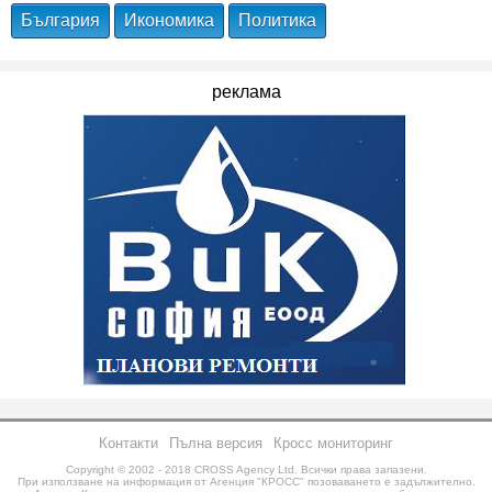
България
Икономика
Политика
реклама
Контакти
Пълна версия
Кросс мониторинг
Copyright © 2002 - 2018
CROSS Agency Ltd.
Всички права запазени.
При използване на информация от Агенция "КРОСС" позоваването е задължително.