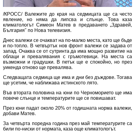
/КРОСС/ Валежите до края на седмицата ще са често
явление, но няма да липсва и слънце. Това каза
климатологът Симеон Матев
в предаването „Здравей,
България" по Нова телевизия
.
Днес валежи се очакват на по-малко места, като ще бъде
и по-топло. В четвъртък нов фронт валежи се задава от
запад. Очаква се от сутринта да има мощно развитие на
облаци и превалявания с гръмотевици. На места са
възможни и градушки. В петък ще е спокойно, но през
уикенда отново ще превалява.
Следващата седмица ще има и дни без дъждове. Тогава
ще усетим, че наближава истинското лято.
Във втората половина на юни по Черноморието ще има
повече слънце и температурите ще се повишават.
През юни падат около 20% от годишната норма валежи,
добави Матев.
За четвърта поредна година през май температурите са
били по-ниски от нормата, каза още климатологът.