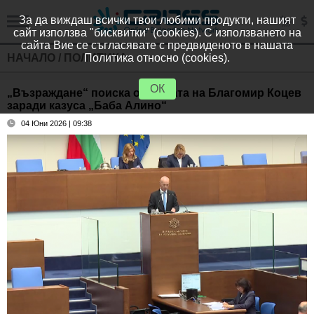
За да виждаш всички твои любими продукти, нашият
сайт използва "бисквитки" (cookies). С използването на
сайта Вие се съгласявате с предвиденото в нашата
НАЧАЛО
/
ПОЛИТИКА
Политика относно (cookies).
ОК
„Възраждане“ поиска оставката на Благомир Коцев
заради казуса „Баба Алино“
04 Юни 2026 | 09:38