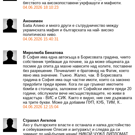
бягството на високопоставени укрфашуги и мафиоти.
04.06.2026 18:10:23
Анонимен
Баба Алино и много други е сътрудничество между
украинската мафия и българската на най- високо
политическо ниво.
04.06.2026 15:40:31
Миролюба Бенатова
В София има една автокъща в Борисовата градина, чиито
собственик трябваше да почине, за да може общината да
посмее да опита да махне навесите над колите, поставени
без разрешение. Починалият е братовчед на Фатик, което
явно има значение. Тъжно. Жалко, чак. В Борисовата
градина в София има още частни имоти, които са законно
придобити преди време. Кога ли ще гръмнат имотните
бомби в столицата, заложени от Софийски имоти преди 20
години, обслужили вече несъществуващите, но живи в
кадастъра - ВИС и СИК. Както е видно, ние сме държавата
на трите букви. Може да добавим ПУП, КУБ, ТИМ, К..
04.06.2026 12:15:04
Страхил Ангелов
Ако у българските власти е останала и капка достойнство
и себеуважение Олесия и антуражът и следва да си
заминат по най-бързия начин! НИКОЙ ЧУЖД ДИПЛОМАТ