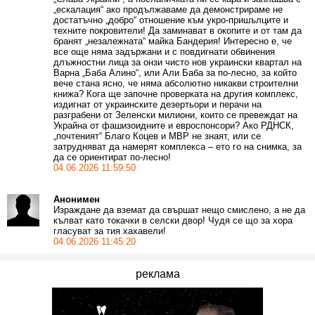
„ескалация“ ако продължаваме да демонстрираме не
достатъчно „добро“ отношение към укро-пришълците и
техните покровители! Да заминават в окопите и от там да
бранят „незалежната“ майка Бандерия! Интересно е, че
все още няма задържани и с повдигнати обвинения
длъжностни лица за онзи чисто нов украински квартал на
Варна „Баба Алино“, или Али Баба за по-лесно, за който
вече стана ясно, че няма абсолютно никакви строителни
книжа? Кога ще започне проверката на другия комплекс,
издигнат от украинските дезертьори и перачи на
разграбени от Зеленски милиони, които се превеждат на
Украйна от фашизоидните и евроспонсори? Ако РДНСК,
„почтеният“ Благо Коцев и МВР не знаят, или се
затрудняват да намерят комплекса – ето го на снимка, за
да се ориентират по-лесно!
04.06.2026 11:59:50
Анонимен
Израждане да вземат да свършат нещо смислено, а не да
кълват като токачки в селски двор! Чудя се що за хора
гласуват за тия хахавели!
04.06.2026 11:45:20
реклама