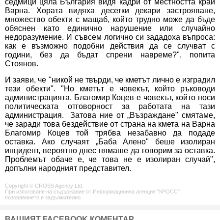
седмици цяла България видя кадри от местността край
Варна. Хората видяха десетки декари застрояване,
множество обекти с мащаб, който трудно може да бъде
обяснен като единично нарушение или случайно
недоразумение. И съвсем логично си зададоха въпроса:
как е възможно подобни действия да се случват с
години, без да бъдат спрени навреме?", попита
Стоянов.
И заяви, че "никой не твърди, че кметът лично е изградил
тези обекти". "Но кметът е човекът, който ръководи
администрацията. Благомир Коцев е човекът, който носи
политическата отговорност за работата на тази
администрация. Затова ние от „Възраждане" смятаме,
че заради това бездействие от страна на кмета на Варна
Благомир Коцев той трябва незабавно да подаде
оставка. Ако случаят „Баба Алено" беше изолиран
инцидент, вероятно днес нямаше да говорим за оставка.
Проблемът обаче е, че това не е изолиран случай",
допълни народният представител.
Copyright © CROSS Agency Ltd.
При използване на съдържание от Информационна агенция "КРОСС"
позоваването е задължително.
ВАШИЯТ FACEBOOK КОМЕНТАР