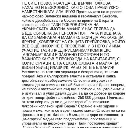
НЕ СИ Е ПОЗВОЛЯВАЛ ДА СЕ ДЪРЖИ ТОЛКОВА
НАХАЛНО И БЕЗОЧЛИВО, КАКТО ТОВА ПРАВИ УКРО-
НАМЕСТНИЧКАТА ИЛАШЧУК! Пратеничката на кървавия
наркофюрер Зеленски надмина и германецът Бекерле,
който е дерибействал в София по време на Втората
световна война! ТАЗИ ПОКРОВИТЕЛКА НА
УКРАИНСКАТА ИМОТНА МАФИЯ У НАС ТРЯБВА ДА
БЪДЕ ОБЯВЕНА ЗА ПЕРСОНА НОН ГРАТА И ВЕДНАГА
ДА СИ ЗАМИНАВА! Я МАМАН ОЛЕСИЯ ДА РАЗКАЖЕ ЗА
ДРУГИЯ „КОМПЛЕКС“ НА СЪЩАТА ГРУПИРОВКА, КОЙТО
ВСЕ ОЩЕ НИКОЙ НЕ Е ПРОВЕРИЛ! И В НЕГО ЛИ ИМА
УЧАСТИЕ ТАЗИ „ПРЕДПРИЕМАЧКА“? КОМПЛЕКС
„ARCANUM“ ДАЛИ Е ЗАКОННО ПОСТРОЕН И ПО-
ВАЖНОТО КАКЪВ Е ПРОИЗХОДА НА КАПИТАЛИТЕ, С
КОИТО ОРТАЦИТЕ НА СЕКСОЛОЖКАТА И МАЙКА НА
ДВОЕН УБИЕЦ ИЛАШЧУК, РАБОТЯТ В БЪЛГАРИЯ!
Наглостта на този тип украинци е безгранична, тя няма
предел! Ако у българските власти е останала и капка
достойнство и себеуважение Олесия и антуражът и
следва да си заминат по най-бързия начин! Да не говорим,
че скоро и австрийския съд ще я потърси, защото синът и
е измъчвал и убил двама души, за да се добере до кодове
от криптопортфейл на стойност 250 000 долара. Плячката
от този обир също ли е „инвестирана“ в незаконни
луксозни коплекси край Варна? Странно е как здрави и
прави мъже, които се въртят около маман Олесия не са на
фронта, а въртят бизнес в България и дори се изявяват в
„български“ медии като предприемачи, собственици и
управители на незоконен град? Нали постоянно крещят
„Слава Украини“, а посланичката ни се кара и заплашва с