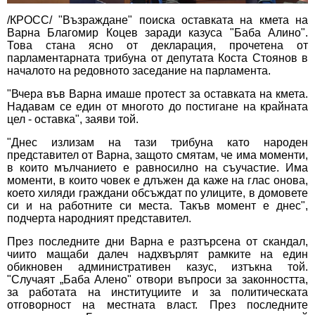
/КРОСС/ "Възраждане" поиска оставката на кмета на
Варна Благомир Коцев заради казуса "Баба Алино".
Това стана ясно от декларация, прочетена от
парламентарната трибуна от депутата Коста Стоянов в
началото на редовното заседание на парламента.
"Вчера във Варна имаше протест за оставката на кмета.
Надавам се един от многото до постигане на крайната
цел - оставка", заяви той.
"Днес излизам на тази трибуна като народен
представител от Варна, защото смятам, че има моменти,
в които мълчанието е равносилно на съучастие. Има
моменти, в които човек е длъжен да каже на глас онова,
което хиляди граждани обсъждат по улиците, в домовете
си и на работните си места. Такъв момент е днес",
подчерта народният представител.
През последните дни Варна е разтърсена от скандал,
чиито мащаби далеч надхвърлят рамките на един
обикновен административен казус, изтъкна той.
"Случаят „Баба Алено" отвори въпроси за законността,
за работата на институциите и за политическата
отговорност на местната власт. През последните