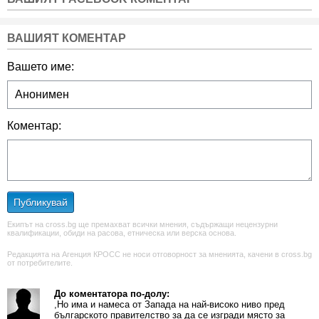
ВАШИЯТ КОМЕНТАР
Вашето име:
Коментар:
Публикувай
Екипът на cross.bg ще премахват всички мнения, съдържащи нецензурни
квалификации, обиди на расова, етническа или верска основа.
Редакцията на Агенция КРОСС не носи отговорност за мненията, качени в cross.bg
от потребителите.
До коментатора по-долу:
,Но има и намеса от Запада на най-високо ниво пред
българското правителство за да се изгради място за