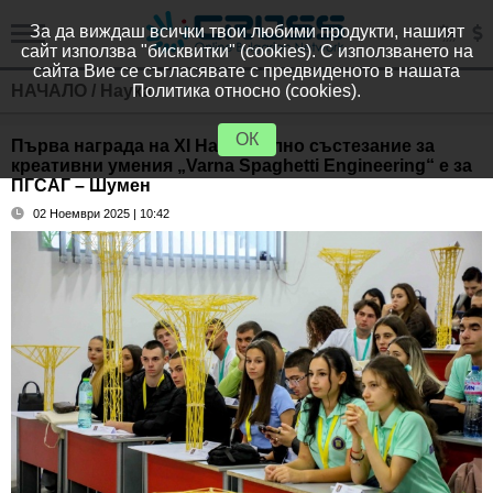
За да виждаш всички твои любими продукти, нашият
сайт използва "бисквитки" (cookies). С използването на
сайта Вие се съгласявате с предвиденото в нашата
НАЧАЛО
/
Наука
Политика относно (cookies).
ОК
Първа награда на XI Национално състезание за
креативни умения „Varna Spaghetti Engineering“ е за
ПГСАГ – Шумен
02 Ноември 2025 | 10:42