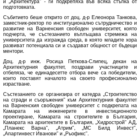
и „Архитектура" - ги подкрепяха във всяка стъпка от
подготовката.
Събитието беше открито от доц. д-р Елеонора Танкова,
заместник-ректор по институционално сътрудничество и
развитие на Варненския свободен университет, която
подчерта, че състезанието въплъщава стремежа на
университета да изгражда среда, в която младите хора
развиват потенциала си и създават общност от бъдещи
ментори.
Доц. д-р инж. Росица Петкова-Слипец, декан на
Архитектурния факултет, поздрави участниците и
отбеляза, че единадесетте отбора вече са победители,
които поставят началото на своето професионално
израстване.
Състезанието се организира от катедра „Строителство
на сгради и съоръжения" към Архитектурния факултет
на Варненския свободен университет с подкрепата на
Камарата на инженерите в инвестиционното
проектиране, Камарата на строителите в България,
Камарата на архитектите в България, „Хидрострой" АД,
„Планекс Варна", „Атрим", „МС Билд Инвест",
„Апартинвест Иванови" и „Рьофикс".