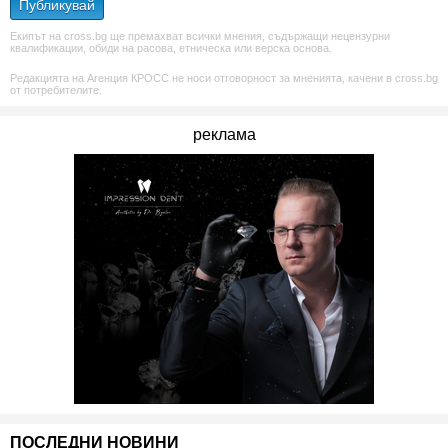
Публикувай
Екипът на cross.bg ще премахват всички мнения, съдържащи нецензурни
квалификации, обиди на расова, етническа или верска основа.
Редакцията на Агенция КРОСС не носи отговорност за мненията, качени в cross.bg
от потребителите.
реклама
ПОСЛЕДНИ НОВИНИ