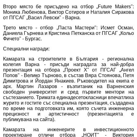
Второ място бе присъдено на отбор „Future Makers":
Моника Любенова, Виктор Сотиров и Наталия Сиракова
от ПГСАГ „Васил Левски" - Варна.
Трето място - отбор „Паста Мастери": Исмет Осман,
Даниела Гърнева и Кристина Петканска от ПГСАГ „Кольо
Фичето" - Бургас.
Специални награди:
Камарата на строителите в България - регионална
колегия Варна - присъди наградата за най-добра
презентация на отбора „Проект X" от ПГСАГ „Ангел
Попов" - Велико Търново, в състав Вяра Стоянова, Петя
Димитрова и Йордан Янакиев. Ръководител на екипа е
арх. Мартин Лазаров - възпитаник на Варненския
свободен университет и сред първите ментори на
състезанието. Тримата единадесетокласници впечатлиха
журито и гостите със специална презентация, създадена
по време на подготовката им, която съчета инженерна
прецизност и артистичност (презентацията е
публикувана на сайта).
Камарата на инженерите в инвестиционното
проектиране отличи отбора „НОИТ" - Виктория