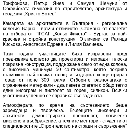
Трифонова, Петър Янев и Самуил Шемуни от
Софийската гимназия по строителство, архитектура и
геодезия „Христо Ботев".
Камарата на архитектите в България - регионална
колегия Варна - връчи отличието „Стомана от спагети"
на отбора от ПГСАГ „Кольо Фичето" - Бургас за най-
красива и стройна конструкция. Отличени са Ралица
Кисьова, Анастасия Едрева и Лилия Валиева.
Тази година участниците бяха изправени пред
предизвикателството да проектират и изградят плоска
покривна конструкция, поддържана само от една колона,
с височина минимум 50 сантиметра, която покрива
възможно най-голяма площ и издържа концентриран
товар от поне 300 грама. Отборите разполагаха с
ограничени материали - два пакета спагети с общо тегло
един килограм и пистолет за горещ силикон. Всички
участници успешно се справиха със задачата.
Атмосферата по време на състезанието беше
зареждаща и творческа. Бъдещите инженери и
архитекти демонстрираха прецизност, логическо
мислене и въображение, а техните ментори - студенти от
специалностите „Строителство на сгради и съоръжения"