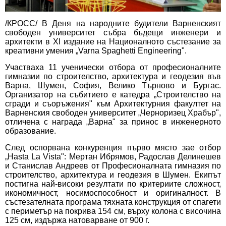
/КРОСС/ В Деня на народните будители Варненският
свободен университет събра бъдещи инженери и
архитекти в XI издание на Националното състезание за
креативни умения „Varna Spaghetti Engineering".
Участваха 11 ученически отбора от професионалните
гимназии по строителство, архитектура и геодезия във
Варна, Шумен, София, Велико Търново и Бургас.
Организатор на събитието е катедра „Строителство на
сгради и съоръжения" към Архитектурния факултет на
Варненския свободен университет „Черноризец Храбър",
отличена с награда „Варна" за принос в инженерното
образование.
След оспорвана конкуренция първо място зае отбор
„Hasta La Vista": Мертан Ибрямов, Радослав Делинешев
и Станислав Андреев от Професионалната гимназия по
строителство, архитектура и геодезия в Шумен. Екипът
постигна най-високи резултати по критериите сложност,
икономичност, носимоспособност и оригиналност. В
състезателната програма тяхната конструкция от спагети
с периметър на покрива 154 см, върху колона с височина
125 см, издържа натоварване от 900 г.