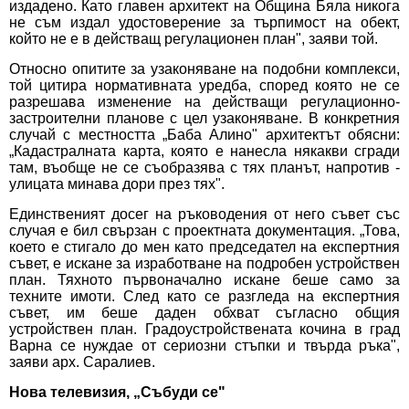
издадено. Като главен архитект на Община Бяла никога
не съм издал удостоверение за търпимост на обект,
който не е в действащ регулационен план", заяви той.
Относно опитите за узаконяване на подобни комплекси,
той цитира нормативната уредба, според която не се
разрешава изменение на действащи регулационно-
застроителни планове с цел узаконяване. В конкретния
случай с местността „Баба Алино" архитектът обясни:
„Кадастралната карта, която е нанесла някакви сгради
там, въобще не се съобразява с тях планът, напротив -
улицата минава дори през тях".
Единственият досег на ръководения от него съвет със
случая е бил свързан с проектната документация. „Това,
което е стигало до мен като председател на експертния
съвет, е искане за изработване на подробен устройствен
план. Тяхното първоначално искане беше само за
техните имоти. След като се разгледа на експертния
съвет, им беше даден обхват съгласно общия
устройствен план. Градоустройствената кочина в град
Варна се нуждае от сериозни стъпки и твърда ръка",
заяви арх. Саралиев.
Нова телевизия, „Събуди се"