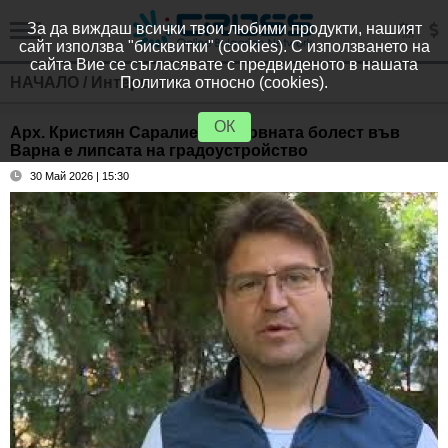
За да виждаш всички твои любими продукти, нашият
сайт използва "бисквитки" (cookies). С използването на
сайта Вие се съгласявате с предвиденото в нашата
НАЧАЛО
/
Интервюта
Политика относно (cookies).
ОК
Арх. Кристиян Саралиев: Основната болест във
Варна е липсата на градоустройство
30 Май 2026 | 15:30