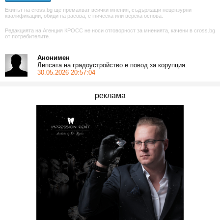
Екипът на cross.bg ще премахват всички мнения, съдържащи нецензурни
квалификации, обиди на расова, етническа или верска основа.
Редакцията на Агенция КРОСС не носи отговорност за мненията, качени в cross.bg
от потребителите.
Анонимен
Липсата на градоустройство е повод за корупция.
30.05.2026 20:57:04
реклама