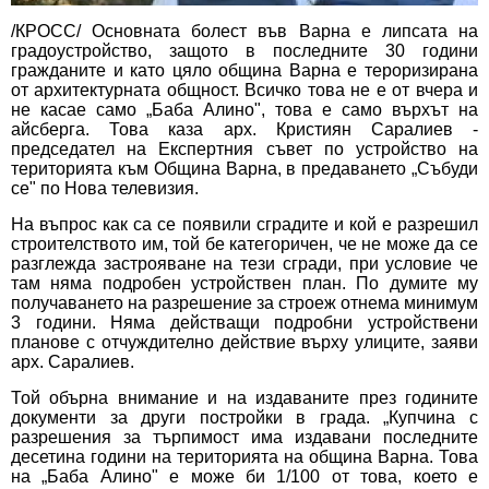
/КРОСС/ Основната болест във Варна е липсата на
градоустройство, защото в последните 30 години
гражданите и като цяло община Варна е тероризирана
от архитектурната общност. Всичко това не е от вчера и
не касае само „Баба Алино", това е само върхът на
айсберга. Това каза арх. Кристиян Саралиев -
председател на Експертния съвет по устройство на
територията към Община Варна, в предаването „Събуди
се" по Нова телевизия.
На въпрос как са се появили сградите и кой е разрешил
строителството им, той бе категоричен, че не може да се
разглежда застрояване на тези сгради, при условие че
там няма подробен устройствен план. По думите му
получаването на разрешение за строеж отнема минимум
3 години. Няма действащи подробни устройствени
планове с отчуждително действие върху улиците, заяви
арх. Саралиев.
Той обърна внимание и на издаваните през годините
документи за други постройки в града. „Купчина с
разрешения за търпимост има издавани последните
десетина години на територията на община Варна. Това
на „Баба Алино" е може би 1/100 от това, което е