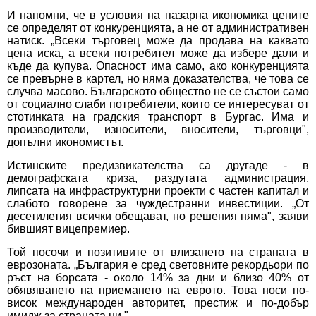
И напомни, че в условия на пазарна икономика цените
се определят от конкуренцията, а не от административен
натиск. „Всеки търговец може да продава на каквато
цена иска, а всеки потребител може да избере дали и
къде да купува. Опасност има само, ако конкуренцията
се превърне в картел, но няма доказателства, че това се
случва масово. Българското общество не се състои само
от социално слаби потребители, които се интересуват от
стотинката на градския транспорт в Бургас. Има и
производители, износители, вносители, търговци",
допълни икономистът.
Истинските предизвикателства са другаде - в
демографската криза, раздутата администрация,
липсата на инфраструктурни проекти с частен капитал и
слабото говорене за чуждестранни инвестиции. „От
десетилетия всички обещават, но решения няма", заяви
бившият вицепремиер.
Той посочи и позитивите от влизането на страната в
еврозоната. „България е сред световните рекордьори по
ръст на борсата - около 14% за дни и близо 40% от
обявяването на приемането на еврото. Това носи по-
висок международен авторитет, престиж и по-добър
имидж за страната ни."