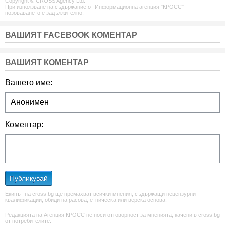
Copyright © CROSS Agency Ltd.
При използване на съдържание от Информационна агенция "КРОСС"
позоваването е задължително.
ВАШИЯТ FACEBOOK КОМЕНТАР
ВАШИЯТ КОМЕНТАР
Вашето име:
Коментар:
Публикувай
Екипът на cross.bg ще премахват всички мнения, съдържащи нецензурни
квалификации, обиди на расова, етническа или верска основа.
Редакцията на Агенция КРОСС не носи отговорност за мненията, качени в cross.bg
от потребителите.