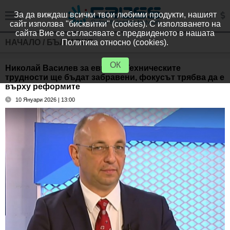
За да виждаш всички твои любими продукти, нашият
сайт използва "бисквитки" (cookies). С използването на
сайта Вие се съгласявате с предвиденото в нашата
НАЧАЛО
/
БЪЛГАРИЯ
Политика относно (cookies).
ОК
Николай Василев за еврото: Техническите
трудности ще бъдат забравени, фокусът трябва да е
върху реформите
10 Януари 2026 | 13:00