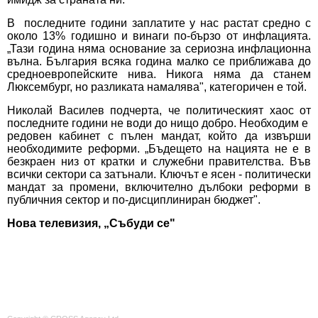
В последните години заплатите у нас растат средно с
около 13% годишно и винаги по-бързо от инфлацията.
„Тази година няма основание за сериозна инфлационна
вълна. България всяка година малко се приближава до
средноевропейските нива. Никога няма да станем
Люксембург, но разликата намалява", категоричен е той.
Николай Василев подчерта, че политическият хаос от
последните години не води до нищо добро. Необходим е
редовен кабинет с пълен мандат, който да извърши
необходимите реформи. „Бъдещето на нацията не е в
безкраен низ от кратки и служебни правителства. Във
всички сектори са затънали. Ключът е ясен - политически
мандат за промени, включително дълбоки реформи в
публичния сектор и по-дисциплиниран бюджет".
Нова телевизия, „Събуди се"