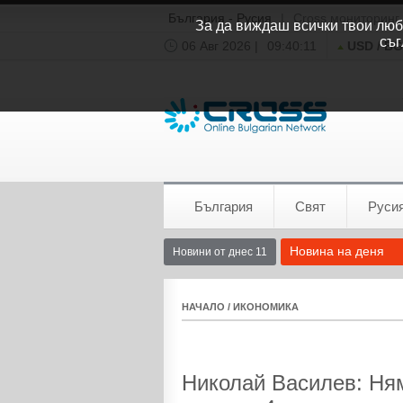
България - Русия
|
Cross мониторинг
За да виждаш всички твои люби
съг
06 Авг 2026 |
09:40:12
USD / B
Времето:
София
0°C
България
Свят
Руси
Новина на деня
Новини от днес 11
НАЧАЛО
/
ИКОНОМИКА
Николай Василев: Ня