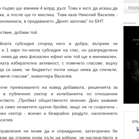
първо ще вземем 4 млрд. дълг. Това е като да искаш да
ПОЛ
ка, а после ще го мислиш. Това каза Николай Василев -
номиката, в предаването „Денят започва" по БНТ.
реклама
ствие, добави той.
йната субсидия според него е добра, въпреки че
 е 1 евро по-ниска субсидия на глас, но разпределена
ка няма да има фискален ефект или той ще е минимален.
ката избирателна активност, с повечето гласове, върху
да се каже, че бюджетът почти нищо няма да спечели,
вече гласове", коментира Василев.
сочи премахването на ковид добавката, решенията за
а в публичния сектор и колебанията по отношение
ството. „Пробват общественото мнение. Днес казваме
са само незаетите щатни бройки, защо не ги съкратиха -
ен сектор - всичко е безкрайно раздуто, населението
асилев.
ОП
правления не може да е оправдание, категоричен бе
реди да отидем осем пъти на избори, че наследството е