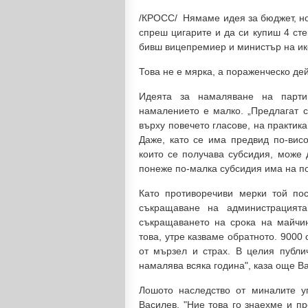
/КРОСС/ Нямаме идея за бюджет, но 
спреш цигарите и да си купиш 4 сте
бивш вицепремиер и министър на ико
Това не е мярка, а пораженческо дей
Идеята за намаляване на парти
намалението е малко. „Предлагат с
върху повечето гласове, на практи
Даже, като се има предвид по-висо
които се получава субсидия, може 
понеже по-малка субсидия има на по
Като противоречиви мерки той по
съкращаване на администрацият
съкращаването на срока на майчин
това, утре казваме обратното. 9000 
от мързел и страх. В целия публич
намалява всяка година", каза още В
Лошото наследство от миналите у
Василев. "Ние това го знаехме и п