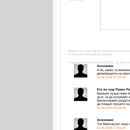
Екипът на cross.bg ще премахват всички
етническа или верска основа.
Редакцията на Агенция КРОСС не носи отг
Анонимен
А бе, какво са виновн
девалвацията на евро
03.06.2026 07:20:33
Ето ви още Румен Р
Малкият лукав Ники бе
дълг, за да купуваме 
финансираме раздутат
да плащат внуците на 
02.06.2026 20:28:16
Анонимен
Тоя Мюнхаузен защо н
02.06.2026 17:44:28