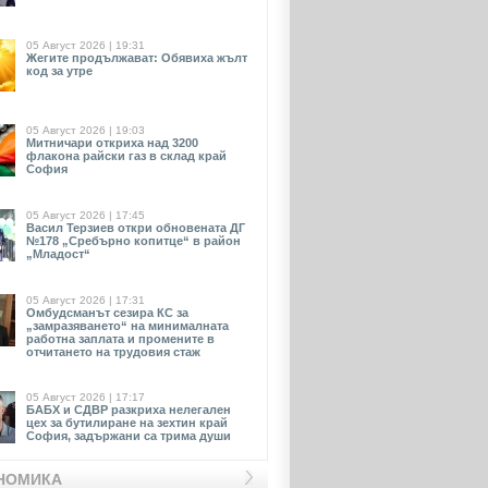
05 Август 2026 | 19:31
Жегите продължават: Обявиха жълт
код за утре
05 Август 2026 | 19:03
Митничари откриха над 3200
флакона райски газ в склад край
София
05 Август 2026 | 17:45
Васил Терзиев откри обновената ДГ
№178 „Сребърно копитце“ в район
„Младост“
05 Август 2026 | 17:31
Омбудсманът сезира КС за
„замразяването“ на минималната
работна заплата и промените в
отчитането на трудовия стаж
05 Август 2026 | 17:17
БАБХ и СДВР разкриха нелегален
цех за бутилиране на зехтин край
София, задържани са трима души
НОМИКА