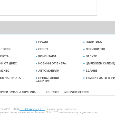
РУСИЯ
ПОЛИТИКА
ОЛОГИИ
СПОРТ
ЛЮБОПИТНО
РВЮТА
КОМЕНТАРИ
ВАЛУТИ
НИ ОТ ДНЕС
НОВИНИ ОТ ВЧЕРА
ЦЪРКОВЕН КАЛЕНД
ИЗНЕС
АВТОМОБИЛИ
ЗДРАВЕ
ЕД НА ПЕЧАТА
ПРЕДСТОЯЩИ
ТЕМИ И ГОСТИ В Е
СЪБИТИЯ
ПРАВИ НАЧАЛНА СТРАНИЦА
КОНТАКТИ
МОБИЛНА ВЕРСИЯ
t © 2002 - 2026
CROSS Agency Ltd.
Всички права запазени.
лзване на информация от Агенция "КРОСС" позоваването е задължително.