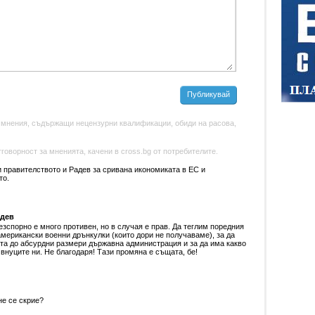
Публикувай
 мнения, съдържащи нецензурни квалификации, обиди на расова,
оворност за мненията, качени в cross.bg от потребителите.
и правителството и Радев за сривана икономиката в ЕС и
то.
адев
зспорно е много противен, но в случая е прав. Да теглим поредния
американски военни дрънкулки (които дори не получаваме), за да
а до абсурдни размери държавна администрация и за да има какво
внуците ни. Не благодаря! Тази промяна е същата, бе!
е се скрие?