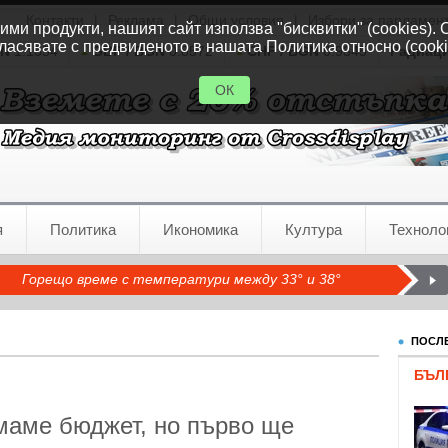
Контакти
|
Реклама
|
Общи условия
|
Избори за парламен
ми продукти, нашият сайт използва "бисквитки" (cookies). 
ласявате с предвиденото в нашата Политика относно (cooki
GN
1.1554
GBP / BGN
0.8572
CHF / BGN
0.9345
Радиац
ОК
я
Политика
Икономика
Култура
Техноло
Горещо време с температури между 33° и 38°
ПОСЛЕ
БЪЛ
маме бюджет, но първо ще