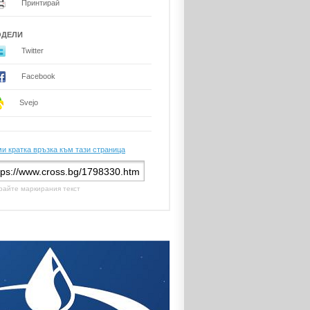
Принтирай
ОДЕЛИ
Twitter
Facebook
Svejo
и кратка връзка към тази страница
райте маркирания текст