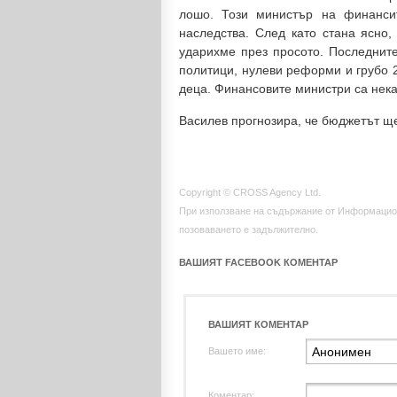
лошо. Този министър на финанс
наследства. След като стана ясно,
ударихме през просото. Последнит
политици, нулеви реформи и грубо 2
деца. Финансовите министри са нека
Василев прогнозира, че бюджетът ще
Copyright © CROSS Agency Ltd.
При използване на съдържание от Информацио
позоваването е задължително.
ВАШИЯТ FACEBOOK КОМЕНТАР
ВАШИЯТ КОМЕНТАР
Вашето име:
Коментар: