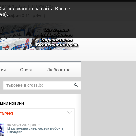
т април 2026
|
Партньори
С използването на сайта Вие се
es).
ия:
София
0.11 (µSv/h)
гии
Спорт
Любопитно
ДНИ НОВИНИ
ГАРИЯ
06 Август 2026 | 08:02
Мъж почина след жесток побой в
Пловдив