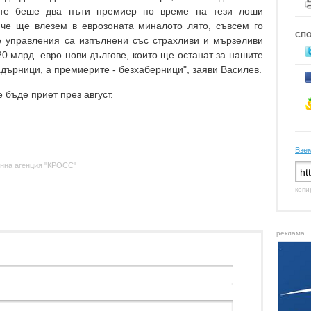
ите беше два пъти премиер по време на тези лоши
 че ще влезем в еврозоната миналото лято, съвсем го
СП
е управления са изпълнени със страхливи и мързеливи
0 млрд. евро нови дългове, които ще останат за нашите
дърници, а премиерите - безхаберници", заяви Василев.
 бъде приет през август.
Взем
нна агенция "КРОСС"
копи
реклама