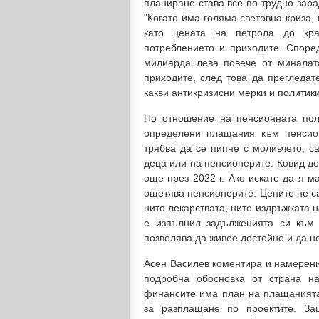
планиране става все по-трудно зар
"Когато има голяма световна криза,
като цената на петрола до кра
потреблението и приходите. Споре
милиарда лева повече от миналат
приходите, след това да прегледат
какви антикризисни мерки и политик
По отношение на пенсионната пол
определени плащания към пенсион
трябва да се пипне с моливчето, с
деца или на пенсионерите. Ковид до
още през 2022 г. Ако искате да я м
ощетява пенсионерите. Цените не с
нито лекарствата, нито издръжката н
е изпълнил задълженията си към 
позволява да живее достойно и да н
Асен Василев коментира и намерение
подробна обосновка от страна на
финансите има план на плащанията.
за разплащане по проектите. З