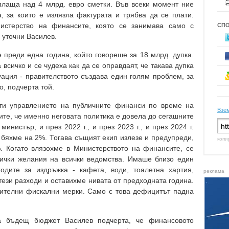
плаща над 4 млрд. евро сметки. Във всеки момент ние
 за които е излязла фактурата и трябва да се плати.
истерство на финансите, която се занимава само с
СП
 уточни Василев.
преди една година, който говореше за 18 млрд. дупка.
всичко и се чудеха как да се оправдаят, че такава дупка
ация - правителството създава един голям проблем, за
о, подчерта той.
и управлението на публичните финанси по време на
Взем
ите, че именно неговата политика е довела до сегашните
инистър, и през 2022 г., и през 2023 г., и през 2024 г.
 бяхме на 2%. Тогава същият екип излезе и предупреди,
копи
. Когато влязохме в Министерството на финансите, се
сички желания на всички ведомства. Имаше близо един
одите за издръжка - кафета, води, тоалетна хартия,
реклама
ези разходи и оставихме нивата от предходната година.
ителни фискални мерки. Само с това дефицитът падна
а бъдещ бюджет Василев подчерта, че финансовото