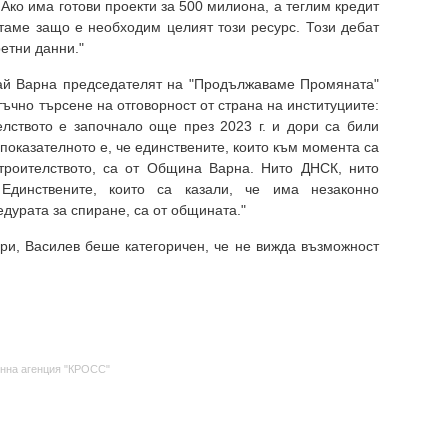
Ако има готови проекти за 500 милиона, а теглим кредит
итаме защо е необходим целият този ресурс. Този дебат
ретни данни."
рай Варна председателят на "Продължаваме Промяната"
ъчно търсене на отговорност от страна на институциите:
телството е започнало още през 2023 г. и дори са били
показателното е, че единствените, които към момента са
троителството, са от Община Варна. Нито ДНСК, нито
Единствените, които са казали, че има незаконно
дурата за спиране, са от общината."
ри, Василев беше категоричен, че не вижда възможност
нна агенция "КРОСС"