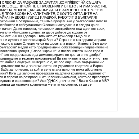
 ОЛЕСИЯ ДА РАЗКАЖЕ ЗА ДРУГИЯ „КОМПЛЕКС“ НА СЪЩАТА
 ВСЕ ОЩЕ НИКОЙ НЕ Е ПРОВЕРИЛ! И В НЕГО ЛИ ИМА УЧАСТИЕ
ЧКА“? КОМПЛЕКС „ARCANUM“ ДАЛИ Е ЗАКОННО ПОСТРОЕН И
 Е ПРОИЗХОДА НА КАПИТАЛИТЕ, С КОИТО ОРТАЦИТЕ НА
ЙКА НА ДВОЕН УБИЕЦ ИЛАШЧУК, РАБОТЯТ В БЪЛГАРИЯ!
 украинци е безгранична, тя няма предел! Ако у българските власти
остойнство и себеуважение Олесия и антуражът и следва да си
 начин! Да не говорим, че скоро и австрийския съд ще я потърси,
чвал и убил двама души, за да се добере до кодове от
ойност 250 000 долара. Плячката от този обир също ли е
онни луксозни коплекси край Варна? Странно е как здрави и прави
т около маман Олесия не са на фронта, а въртят бизнес в България
 „български“ медии като предприемачи, собственици и управители на
 постоянно крещят „Слава Украини“, а посланичката ни се кара и
я“ ако продължаваме да демонстрираме не достатъчно „добро“
ришълците и техните покровители! Да заминават в окопите и от там
та“ майка Бандерия! Интересно е, че все още няма задържани и с
 длъжностни лица за онзи чисто нов украински квартал на Варна
 Баба за по-лесно, за който вече стана ясно, че няма абсолютно
ижа? Кога ще започне проверката на другия комплекс, издигнат от
ри и перачи на разграбени от Зеленски милиони, които се превеждат
идните и евроспонсори? Ако РДНСК, „почтеният“ Благо Коцев и МВР
удняват да намерят комплекса – ето го на снимка, за да се