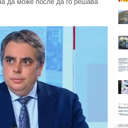
за да може после да го решава
07 Авг
Васил
чисто
“Изгр
ИКО