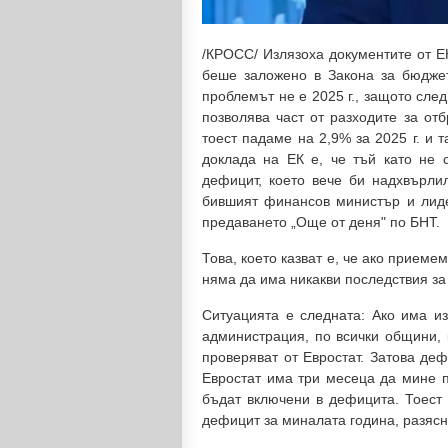
/КРОСС/ Излязоха документите от ЕК
беше заложено в Закона за бюджет
проблемът не е 2025 г., защото сле
позволява част от разходите за от
тоест падаме на 2,9% за 2025 г. и
доклада на ЕК е, че тъй като не 
дефицит, което вече би надхвърлил
бившият финансов министър и лид
предаването „Още от деня" по БНТ.
Това, което казват е, че ако приеме
няма да има никакви последствия за 
Ситуацията е следната: Ако има из
администрация, по всички общини, 
проверяват от Евростат. Затова деф
Евростат има три месеца да мине п
бъдат включени в дефицита. Тоест 
дефицит за миналата година, разясн