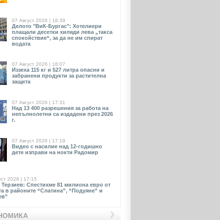
07 Август 2026 | 18:39
Делото "ВиК-Бургас": Хотелиери
плащали десетки хиляди лева „такса
спокойствие“, за да не им спират
водата
07 Август 2026 | 18:07
Иззеха 115 кг и 527 литра опасни и
забранени продукти за растителна
защита
07 Август 2026 | 17:31
Над 13 400 разрешения за работа на
непълнолетни са издадени през 2026
г.
07 Август 2026 | 17:19
Видео с насилие над 12-годишно
дете изправи на нокти Радомир
уст 2026 | 17:15
 Терзиев: Спестихме 81 милиона евро от
та в районите “Слатина”, “Подуяне” и
ев”
НОМИКА