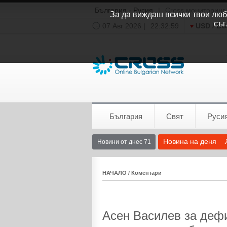
България - Русия
|
Cross мониторинг
За да виждаш всички твои люби
съг
07 Авг 2026 |
22:33:00
USD / B
Времето:
София
0°C
България
Свят
Руси
Новина на деня
Новини от днес 71
НАЧАЛО
/
Коментари
Асен Василев за деф