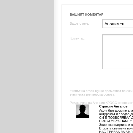
ВАШИЯТ КОМЕНТАР
Вашето име:
Коментар:
Екипът на cross.bg ще премахват всички
етническа или верска основа.
Редакцията на Агенция КРОСС не носи отг
Страхил Ангелов
Ако у българските вл
антуражът и следва 
СИ Е ПОЗВОЛЯВАЛ 
ПРАВИ УКРО-НАМЕСТН
Зеленски надмина и г
Втората световна 
НАС ТРЯБВА ДА БЪД