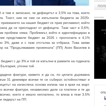
ПОЛ
 и там е записано, че дефицитът е 3,5% на това, което
а. Тоест, ние не сме си изпълнили бюджета за 2025г.
реклама
д приемането на нашия бюджет се прие регламент, който
брана да се приспаднат от дефицита. Тази част е 0,6%,
 там проблем няма. Проблемът, който е идентифициран в
сме представили бюджет за 2026 г. прогнозата е 4,1%
о 3%, даже и с тази отстъпка за отбрана. Това заяви
ер на "Продължаваме промяната" (ПП) Асен Василев в
м бюджет с до 3% и той се изпълни в рамките на годината
България, уточни той.
дадени фактури, каквито и да са, по цялата държавна
към 31 декември всички те се събират, остойностяват и
ицитът на начислена основа излиза чак в края на март.
о всички фактури, независимо дали са платени и те да
ОП
всичко, което е имало неплатено, то влиза в тези 3,5%
и лидерът на ПП.