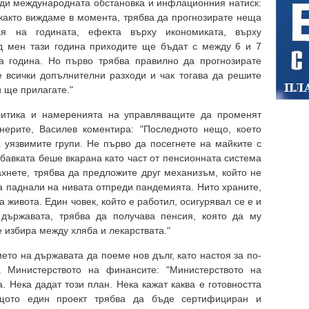
ади международната обстановка и инфлационния натиск:
 както виждаме в момента, трябва да прогнозирате неща
я на годината, ефекта върху икономиката, върху
д мен тази година приходите ще бъдат с между 6 и 7
а година. Но първо трябва правилно да прогнозирате
е всички допълнителни разходи и чак тогава да решите
и ще прилагате."
итика и намеренията на управляващите да променят
ерите, Василев коментира: "Последното нещо, което
а уязвимите групи. Не първо да посегнете на майките с
бавката беше вкарана като част от пенсионната система
ахнете, трябва да предложите друг механизъм, който не
а паднали на нивата отпреди пандемията. Нито храните,
а живота. Един човек, който е работил, осигурявал се е и
държавата, трябва да получава пенсия, която да му
е избира между хляба и лекарствата."
то на държавата да поеме нов дълг, като настоя за по-
 Министерството на финансите: "Министерството на
 Нека дадат този план. Нека кажат каква е готовността
ащото един проект трябва да бъде сертифициран и