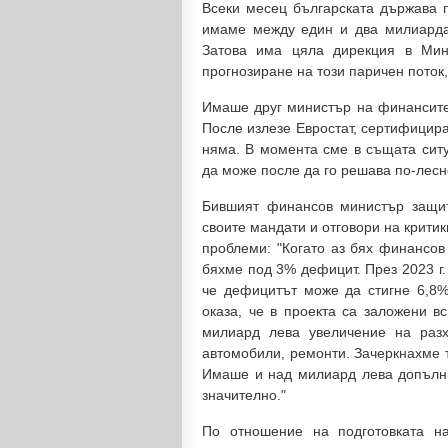
Всеки месец българската държава 
имаме между един и два милиарда,
Затова има цяла дирекция в Мин
прогнозиране на този паричен поток,
Имаше друг министър на финансите 
После излезе Евростат, сертифицира 
няма. В момента сме в същата ситу
да може после да го решава по-лесн
Бившият финансов министър защит
своите мандати и отговори на критик
проблеми: "Когато аз бях финансов м
бяхме под 3% дефицит. През 2023 г.
че дефицитът може да стигне 6,8%
оказа, че в проекта са заложени в
милиард лева увеличение на разх
автомобили, ремонти. Зачеркнахме т
Имаше и над милиард лева допълн
значително."
По отношение на подготовката н