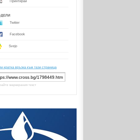
Принтирай
ОДЕЛИ
Twitter
Facebook
Svejo
и кратка връзка към тази страница
райте маркирания текст