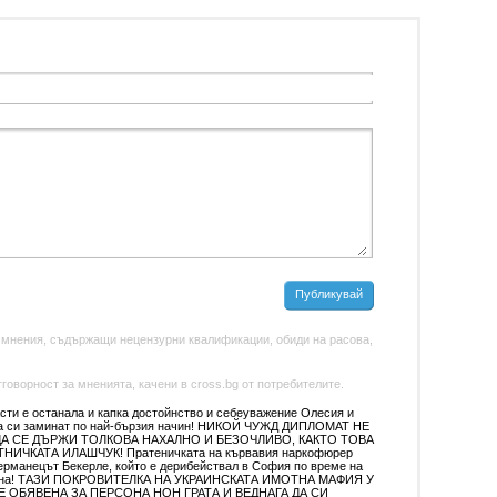
Публикувай
 мнения, съдържащи нецензурни квалификации, обиди на расова,
оворност за мненията, качени в cross.bg от потребителите.
асти е останала и капка достойнство и себеуважение Олесия и
да си заминат по най-бързия начин! НИКОЙ ЧУЖД ДИПЛОМАТ НЕ
ДА СЕ ДЪРЖИ ТОЛКОВА НАХАЛНО И БЕЗОЧЛИВО, КАКТО ТОВА
ИЧКАТА ИЛАШЧУК! Пратеничката на кървавия наркофюрер
ерманецът Бекерле, който е дерибействал в София по време на
война! ТАЗИ ПОКРОВИТЕЛКА НА УКРАИНСКАТА ИМОТНА МАФИЯ У
Е ОБЯВЕНА ЗА ПЕРСОНА НОН ГРАТА И ВЕДНАГА ДА СИ