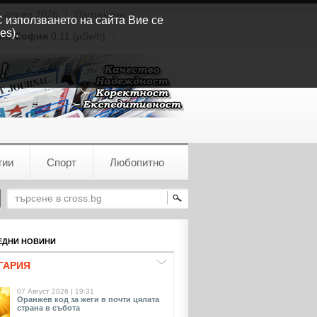
т април 2026
|
Партньори
С използването на сайта Вие се
es).
ия:
София
0.11 (µSv/h)
гии
Спорт
Любопитно
ДНИ НОВИНИ
ГАРИЯ
07 Август 2026 | 19:31
Оранжев код за жеги в почти цялата
страна в събота