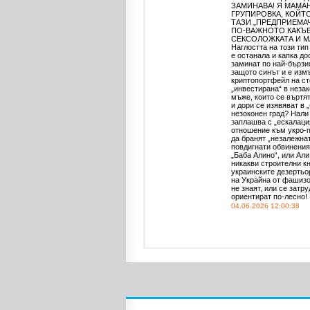
ЗАМИНАВА! Я МАМАН
ГРУПИРОВКА, КОЙТО
ТАЗИ „ПРЕДПРИЕМА
ПО-ВАЖНОТО КАКЪВ
СЕКСОЛОЖКАТА И МА
Наглостта на този тип
е останала и капка д
заминат по най-бързия
защото синът и е измъ
криптопортфейл на ст
„инвестирана“ в незак
мъже, които се въртя
и дори се изявяват в
незоконен град? Нали
заплашва с „ескалаци
отношение към укро-п
да бранят „незалежна
повдигнати обвинения
„Баба Алино“, или Али
никакви строителни кн
украинските дезертьо
на Украйна от фашизо
не знаят, или се затр
ориентират по-лесно!
04.06.2026 12:00:38