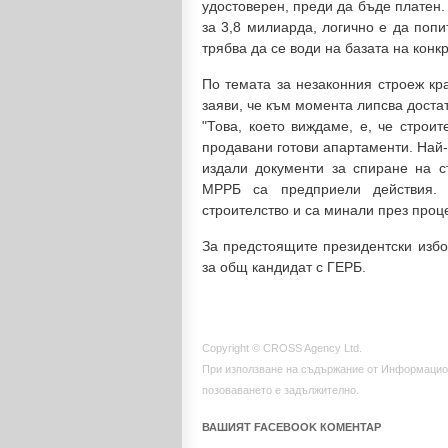
удостоверен, преди да бъде платен. 
за 3,8 милиарда, логично е да поп
трябва да се води на базата на конк
По темата за незаконния строеж к
заяви, че към момента липсва достат
"Това, което виждаме, е, че строи
продавани готови апартаменти. Най-
издали документи за спиране на с
МРРБ са предприели действия. 
строителство и са минали през проце
За предстоящите президентски избо
за общ кандидат с ГЕРБ.
Copyright © CROSS Agency Ltd.
При използване на съдържание от Информацио
позоваването е задължително.
ВАШИЯТ FACEBOOK КОМЕНТАР