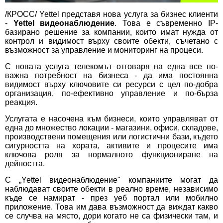
/КРОСС/ Yettel представя нова услуга за бизнес клиенти
-
Yettel видеонаблюдение
. Това е съвременно IP-
базирано решение за компании, които имат нужда от
контрол и видимост върху своите обекти, съчетано с
възможност за управление и мониторинг на процеси.
С новата услуга телекомът отговаря на една все по-
важна потребност на бизнеса - да има постоянна
видимост върху ключовите си ресурси с цел по-добра
организация, по-ефективно управление и по-бърза
реакция.
Услугата е насочена към бизнеси, които управляват от
една до множество локации - магазини, офиси, складове,
производствени помещения или логистични бази, където
сигурността на хората, активите и процесите има
ключова роля за нормалното функциониране на
дейността.
С „Yettel видеонаблюдение" компаниите могат да
наблюдават своите обекти в реално време, независимо
къде се намират - през уеб портал или мобилно
приложение. Това им дава възможност да виждат какво
се случва на място, дори когато не са физически там, и