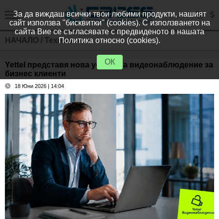
За да виждаш всички твои любими продукти, нашият
сайт използва "бисквитки" (cookies). С използването на
сайта Вие се съгласявате с предвиденото в нашата
НАЧАЛО
/
Технологии
Политика относно (cookies).
ОК
Yettel представя нова услуга за видеонаблюдение за
бизнес клиенти
18 Юни 2026 | 14:04