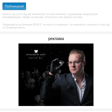
Публикувай
Екипът на cross.bg ще премахват всички мнения, съдържащи нецензурни
квалификации, обиди на расова, етническа или верска основа.
Редакцията на Агенция КРОСС не носи отговорност за мненията, качени в cross.bg
от потребителите.
реклама