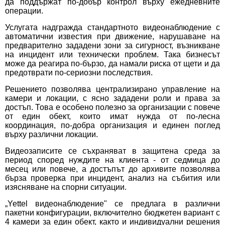
да поддържат по-добър контрол върху ежедневните
операции.
Услугата надгражда стандартното видеонаблюдение с
автоматични известия при движение, нарушаване на
предварително зададени зони за сигурност, възникване
на инцидент или технически проблем. Така бизнесът
може да реагира по-бързо, да намали риска от щети и да
предотврати по-сериозни последствия.
Решението позволява централизирано управление на
камери и локации, с ясно зададени роли и права за
достъп. Това е особено полезно за организации с повече
от един обект, които имат нужда от по-лесна
координация, по-добра организация и единен поглед
върху различни локации.
Видеозаписите се съхраняват в защитена среда за
период според нуждите на клиента - от седмица до
месец или повече, а достъпът до архивите позволява
бърза проверка при инцидент, анализ на събития или
изясняване на спорни ситуации.
„Yettel видеонаблюдение" се предлага в различни
пакетни конфигурации, включително бюджетен вариант с
4 камери за един обект, както и индивидуални решения