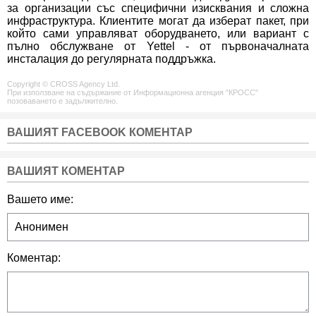
за организации със специфични изисквания и сложна
инфраструктура. Клиентите могат да изберат пакет, при
който сами управляват оборудването, или вариант с
пълно обслужване от Yettel - от първоначалната
инсталация до регулярната поддръжка.
Copyright © CROSS Agency Ltd.
При използване на съдържание от Информационна агенция "КРОСС"
позоваването е задължително.
ВАШИЯТ FACEBOOK КОМЕНТАР
ВАШИЯТ КОМЕНТАР
Вашето име:
Коментар: