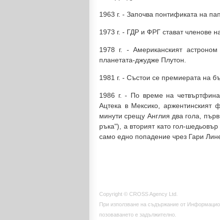
1963 г. - Започва понтификата на па
1973 г. - ГДР и ФРГ стават членове 
1978 г. - Американският астроном
планетата-джудже Плутон.
1981 г. - Състои се премиерата на 
1986 г. - По време на четвъртфин
Ацтека в Мексико, аржентинският 
минути срещу Англия два гола, първи
ръка"), а вторият като гол-шедьовър
само едно попадение чрез Гари Лине
Copyright © CROSS Agency Ltd.
При използване на съдържание от Информацио
позоваването е задължително.