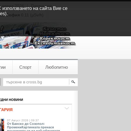
т април 2026
|
Партньори
С използването на сайта Вие се
es).
ия:
София
0.11 (µSv/h)
гии
Спорт
Любопитно
ДНИ НОВИНИ
ГАРИЯ
07 Август 2026 | 09:37
От Банско до Созопол:
ПромениКартинката пренася
посланията си на най-обичаните