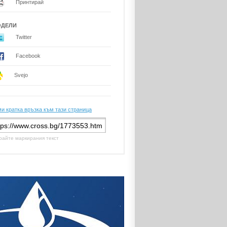
Принтирай
ОДЕЛИ
Twitter
Facebook
Svejo
и кратка връзка към тази страница
райте маркирания текст