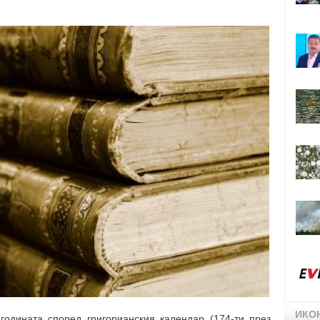
ИКО
годината според григорианския календар (174-ти през