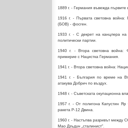
1889 г. - Германия въвежда първите 
1916 г. - Първата световна война:
(БОВ) - фосген.
1933 г. - С декрет на канцлера н
политически партии.
1940 г. - Втора световна война:
примирие с Нацистка Германия.
1941 г. - Втора световна война: На
1941 г. - България по време на 
атакува Добрич по въздух.
1948 г. - Съветската окупационна в
1957 г. - От полигона Капустин Яр
ракета Р-12 Двина.
1960 г. - Настъпва разривът между 
Мао Дзъдун „сталинист".