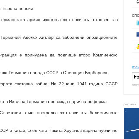
в Европа пенсии.
СП
 Германската армия използва за първи път отровен газ
а Германия Адолф Хитлер са забранени опозиционните
 Франция е принудена да подпише второ Компиенско
Взем
цистка Германия напада СССР в Операция Барбароса.
Втората световна война: На 22 юни 1941 година СССР
копи
ласт в Източна Германия провежда парична реформа.
реклама
 Съветският съюз изстрелва за първи път балистичната
СССР и Китай, след като Никита Хрушчов нарича публично