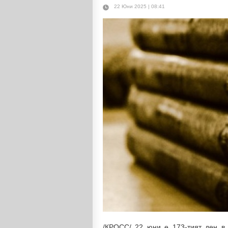
22 Юни 2025 | 08:41
/КРОСС/ 22 юни е 173-тият ден в 