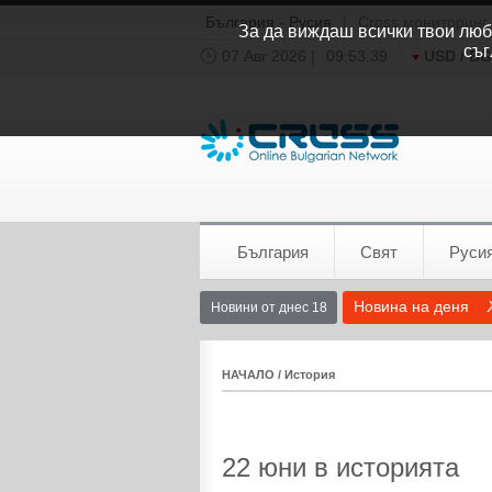
България - Русия
|
Cross мониторинг
За да виждаш всички твои люби
съг
07 Авг 2026 |
09:53:39
USD / B
Времето:
София
0°C
България
Свят
Руси
Новина на деня
Новини от днес 18
НАЧАЛО
/
История
22 юни в историята