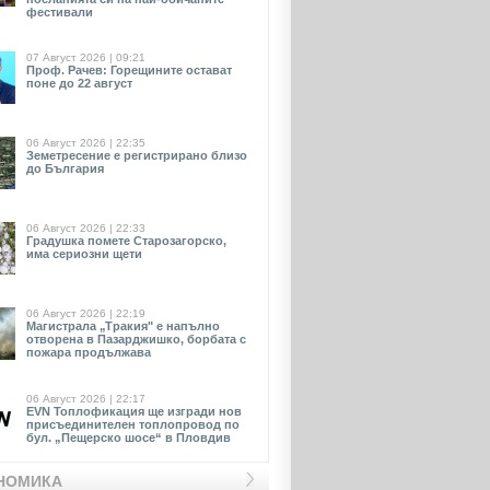
фестивали
07 Август 2026 | 09:21
Проф. Рачев: Горещините остават
поне до 22 август
06 Август 2026 | 22:35
Земетресение е регистрирано близо
до България
06 Август 2026 | 22:33
Градушка помете Старозагорско,
има сериозни щети
06 Август 2026 | 22:19
Магистрала „Тракия" е напълно
отворена в Пазарджишко, борбата с
пожара продължава
06 Август 2026 | 22:17
EVN Toплофикация ще изгради нов
присъединителен топлопровод по
бул. „Пещерско шосе“ в Пловдив
НОМИКА