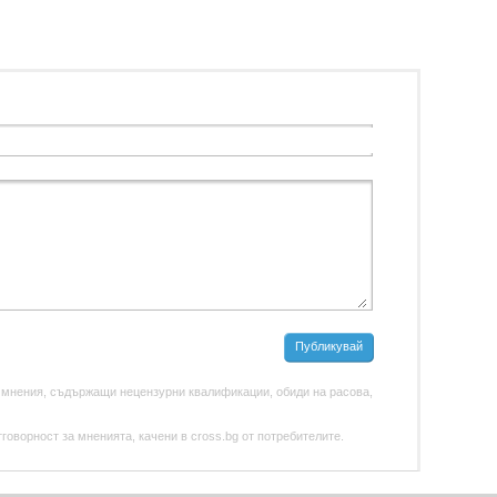
Публикувай
 мнения, съдържащи нецензурни квалификации, обиди на расова,
оворност за мненията, качени в cross.bg от потребителите.