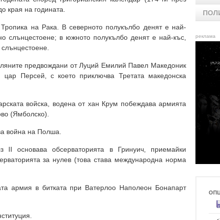
до края на годината.
ПОЛ
Тропика на Рака. В северното полукълбо денят е най-
но слънцестоене; в южното полукълбо денят е най-къс,
реклама
 слънцестоене.
Римляните предвождани от Луций Емилий Павел Македоник
я цар Персей, с което приключва Третата македонска
гарската войска, водена от хан Крум побеждава армията
во (Ямболско).
ва война на Полша.
з II основава обсерваторията в Гринуич, приемайки
ерваторията за нулев (това става международна норма
ката армия в битката при Ватерлоо Наполеон Бонапарт
ОП
нституция.