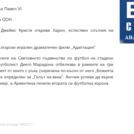
па Павел VI.
на ООН.
 Джеймс Кристи открива Харон, естествен спътник на
български игрален драматичен филм „Адаптация".
алите на Световното първенство по футбол на стадион
футболист Диего Марадона отбелязва в рамките на три
ят от които с ръка (наречена по-късно от него „Божията
 е определен за „Голът на века". Англия успява да върне
кер, а Аржентина печели втората си футболна корона.
нна агенция "КРОСС"