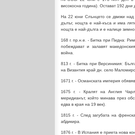
високосна година). Остават 192 дни 
На 22 юни Слънцето се движи над 
дълъг, нощта е най-къса и има лят
нощта е най-дълга и е налице зимно
168 г. пр.н.е. - Битка при Пидна: 
побеждават и залавят македонски
война.
813 г. - Битка при Версиникия: Бъл
на Византия край дн. село Маломиро
1671 г. - Османската империя обявя
1675 г. - Кралят на Англия Чарл
меридианът, който минава през обс
едва в края на 19 век).
1815 г. - След загубата на френс
абдикира.
1876 г. - В Испания е приета нова ко