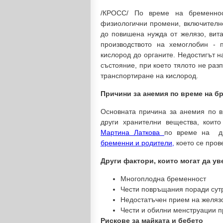
/КРОСС/ По време на бременнос
физиологични промени, включително
до повишена нужда от желязо, вит
производството на хемоглобин - 
кислород до органите. Недостигът 
състояние, при което тялото не раз
транспортиране на кислород.
Причини за анемия по време на б
Основната причина за анемия по в
други хранителни вещества, коит
Мартина Латкова
по време на дв
бременни и родители,
което се пров
Други фактори, които могат да ув
Многоплодна бременност
Чести повръщания поради сут
Недостатъчен прием на желязо
Чести и обилни менструации 
Рискове за майката и бебето