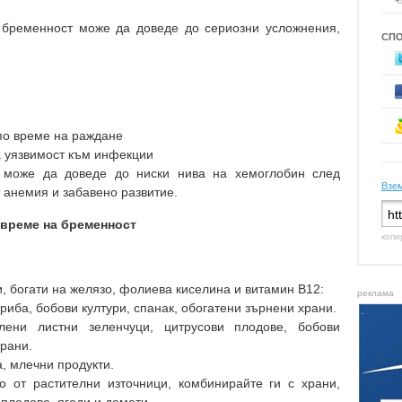
 бременност може да доведе до сериозни усложнения,
СП
 по време на раждане
 уязвимост към инфекции
 може да доведе до ниски нива на хемоглобин след
Взем
т анемия и забавено развитие.
 време на бременност
копи
, богати на желязо, фолиева киселина и витамин B12:
реклама
риба, бобови култури, спанак, обогатени зърнени храни.
лени листни зеленчуци, цитрусови плодове, бобови
храни.
, млечни продукти.
о от растителни източници, комбинирайте ги с храни,