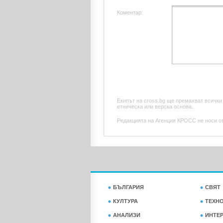
Коментар:
Екипът на cross.bg ще премахват всички
етническа или верска основа.
Редакцията на Агенция КРОСС не носи отг
БЪЛГАРИЯ
СВЯТ
КУЛТУРА
ТЕХН
АНАЛИЗИ
ИНТЕ