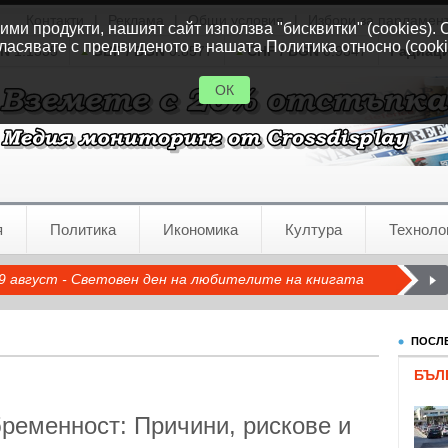
Контакти
|
Реклама
|
Общи условия
|
Избори за парламен
ми продукти, нашият сайт използва "бисквитки" (cookies). 
ласявате с предвиденото в нашата Политика относно (cooki
GN
1.1535
GBP / BGN
0.8577
CHF / BGN
0.9347
Радиац
ОК
я
Политика
Икономика
Култура
Техноло
9 август - Световен ден на любителите на книгата
ПОСЛЕ
БЪЛ
ременност: Причини, рискове и