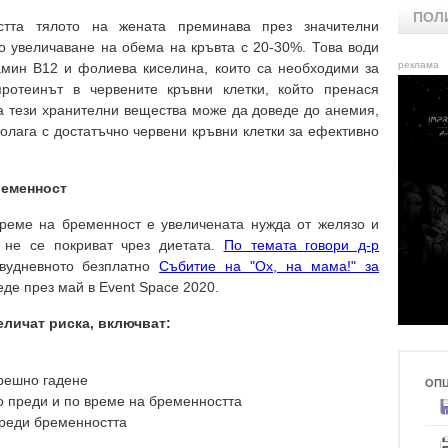
ПОЛ
тта тялото на жената преминава през значителни
 увеличаване на обема на кръвта с 20-30%. Това води
реклама
амин B12 и фолиева киселина, които са необходими за
протеинът в червените кръвни клетки, който пренася
на тези хранителни вещества може да доведе до анемия,
полага с достатъчно червени кръвни клетки за ефективно
ременност
реме на бременност е увеличената нужда от желязо и
о не се покриват чрез диетата.
По темата говори д-р
удневното безплатно
Събитие на "Ох, на мама!" за
еде през май в Event Space 2020.
еличат риска, включват:
решно гадене
ОП
 преди и по време на бременността
преди бременността