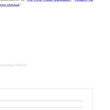
ски селища
"
нна агенция "КРОСС"