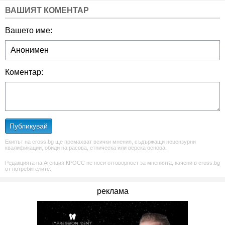
ВАШИЯТ КОМЕНТАР
Вашето име:
Коментар:
Публикувай
Екипът на cross.bg ще премахват всички мнения, съдържащи нецензурни
квалификации, обиди на расова, етническа или верска основа.
Редакцията на Агенция КРОСС не носи отговорност за мненията, качени в cross.bg
от потребителите.
реклама