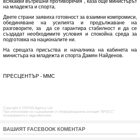
всякакви вътрешни противоречия", каза още министърът
на младежта и спорта.
Двете страни заявиха готовност за взаимни компромиси,
обединяване на усилията и продължаване на
разговорите, за да се гарантира стабилност и да се
създадат необходимите условия и спокойна среда за
подготовка на националите ни.
На срещата присъства и началника на кабинета на
министъра на младежта и спорта Дамян Найденов.
ПРЕСЦЕНТЪР - ММС
Copyright © CROSS Agency Ltd.
При използване на съдържание от Информационна агенция "КРОСС"
позоваването е задължително.
ВАШИЯТ FACEBOOK КОМЕНТАР