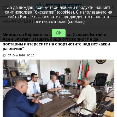
За да виждаш всички твои любими продукти, нашият
сайт използва "бисквитки" (cookies). С използването на
сайта Вие се съгласявате с предвиденото в нашата
НАЧАЛО
/
СПОРТ
Политика относно (cookies).
ОК
Министър Керязов на среща със Стефан Ботев и
Асен Златев: „Нашата обща отговорност е да
поставим интересите на спортистите над всякакви
различия“
07 Юли 2026 | 08:15