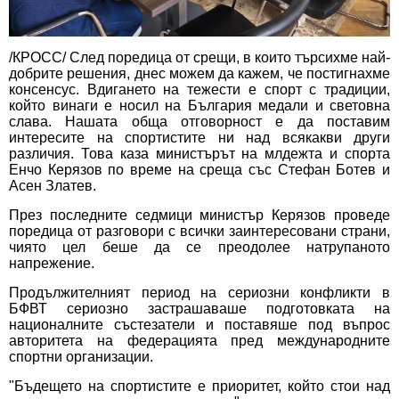
/КРОСС/ След поредица от срещи, в които търсихме най-
добрите решения, днес можем да кажем, че постигнахме
консенсус. Вдигането на тежести е спорт с традиции,
който винаги е носил на България медали и световна
слава. Нашата обща отговорност е да поставим
интересите на спортистите ни над всякакви други
различия. Това каза министърът на млдежта и спорта
Енчо Керязов по време на среща със Стефан Ботев и
Асен Златев.
През последните седмици министър Керязов проведе
поредица от разговори с всички заинтересовани страни,
чиято цел беше да се преодолее натрупаното
напрежение.
Продължителният период на сериозни конфликти в
БФВТ сериозно застрашаваше подготовката на
националните състезатели и поставяше под въпрос
авторитета на федерацията пред международните
спортни организации.
"Бъдещето на спортистите е приоритет, който стои над