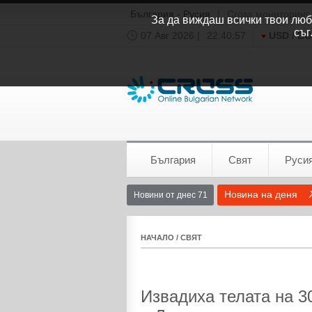
България - Русия
|
Cross мониторинг
За да виждаш всички твои люби
съг
07 Авг 2026 |
22:40:57
USD / B
Времето:
София
0°C
България
Свят
Руси
Новина на деня
Новини от днес 71
НАЧАЛО
/
СВЯТ
Извадиха телата на 3