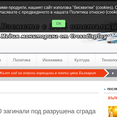
Контакти
|
Реклама
|
Общи условия
|
Избори за парламен
ми продукти, нашият сайт използва "бисквитки" (cookies). 
ласявате с предвиденото в нашата Политика относно (cooki
GN
1.1535
GBP / BGN
0.8577
CHF / BGN
0.9347
Радиац
ОК
я
Политика
Икономика
Култура
Техноло
Жълт код за опасни горещини в почти цяла България
ПОСЛЕ
БЪЛ
0 загинали под разрушена сграда