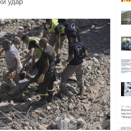
ки удар
07 Авг
Васил
чисто
“Изгр
ИКО