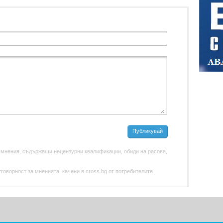
Публикувай
 мнения, съдържащи нецензурни квалификации, обиди на расова,
оворност за мненията, качени в cross.bg от потребителите.