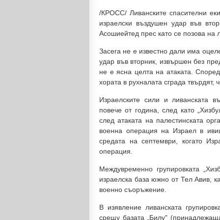
/КРОСС/ Ливанските спасителни еки
израелски въздушен удар във вто
Асошиейтед прес като се позова на 
Засега не е известно дали има оцел
удар във вторник, извършен без пр
не е ясна целта на атаката. Споре
хората в рухналата сграда твърдят, 
Израелските сили и ливанската в
повече от година, след като „Хизб
след атаката на палестинската орг
военна операция на Израел в ивиц
средата на септември, когато Из
операция.
Междувременно групировката „Хиз
израелска база южно от Тел Авив, ка
военно съоръжение.
В изявление ливанската групировк
срещу базата „Билу" (принадлежаща