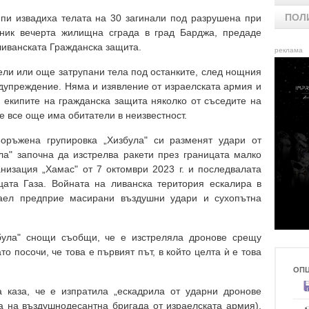
ПОЛ
пи извадиха телата на 30 загинали под разрушена при
рник вечерта жилищна сграда в град Барджа, предаде
ливанската Гражданска защита.
реклама
ели или още затрупани тела под останките, след нощния
едупреждение. Няма и изявление от израелската армия и
д екипите на гражданска защита няколко от съседите на
че все още има обитатели в неизвестност.
ъоръжена групировка „Хизбула" си разменят удари от
ула" започна да изстрелва ракети през границата малко
анизация „Хамас" от 7 октомври 2023 г. и последвалата
ата Газа. Войната на ливанска територия ескалира в
раел предприе масирани въздушни удари и сухопътна
була" снощи съобщи, че е изстреляла дронове срещу
то посочи, че това е първият път, в който целта ѝ е това
ОП
а каза, че е изпратила „ескадрила от ударни дронове
 на въздушнодесантна бригада от израелската армия),