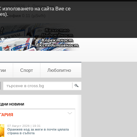
т април 2026
|
Партньори
С използването на сайта Вие се
es).
ия:
София
0.11 (µSv/h)
гии
Спорт
Любопитно
ДНИ НОВИНИ
ГАРИЯ
07 Август 2026 | 19:31
Оранжев код за жеги в почти цялата
страна в събота