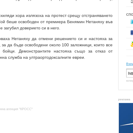
СП
хиляди хора излязоха на протест срещу отстраняването
Той беше освободен от премиера Бенямин Нетаняху във
 е загубил доверието си в него.
ваха Нетаняху да отмени решението си и настояха за
, за да бъде освободени около 100 заложници, които все
 бойци. Демонстрантите настояха също за отказ от
нна служба на ултраортодоксалните евреи.
Взем
копи
реклама
нна агенция "КРОСС"