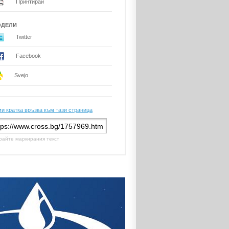
Принтирай
ОДЕЛИ
Twitter
Facebook
Svejo
и кратка връзка към тази страница
райте маркирания текст