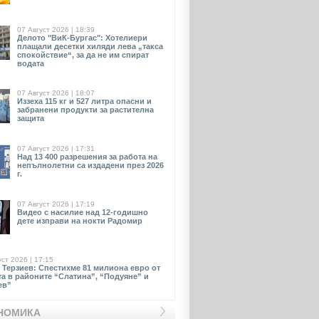
07 Август 2026 | 18:39
Делото "ВиК-Бургас": Хотелиери
плащали десетки хиляди лева „такса
спокойствие“, за да не им спират
водата
07 Август 2026 | 18:07
Иззеха 115 кг и 527 литра опасни и
забранени продукти за растителна
защита
07 Август 2026 | 17:31
Над 13 400 разрешения за работа на
непълнолетни са издадени през 2026
г.
07 Август 2026 | 17:19
Видео с насилие над 12-годишно
дете изправи на нокти Радомир
уст 2026 | 17:15
 Терзиев: Спестихме 81 милиона евро от
та в районите “Слатина”, “Подуяне” и
ев”
НОМИКА