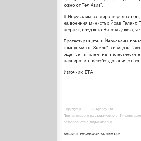
южно от Тел Авив".
В Йерусалим за втора поредна нощ 
на военния министър Йоав Галант. 
вторник, след като Нятаняху каза, че
Протестиращите в Йерусалим призо
компромис с „Хамас" в ивицата Газа
още са в плен на палестинските
планираните освобождавания от вое
Източник: БТА
Copyright © CROSS Agency Ltd.
При използване на съдържание от Информацио
позоваването е задължително.
ВАШИЯТ FACEBOOK КОМЕНТАР