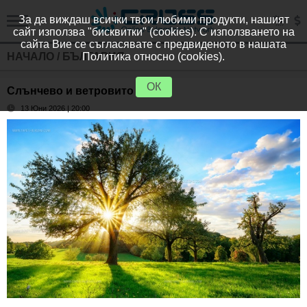
За да виждаш всички твои любими продукти, нашият
сайт използва "бисквитки" (cookies). С използването на
сайта Вие се съгласявате с предвиденото в нашата
НАЧАЛО
/
БЪЛГАРИЯ
Политика относно (cookies).
ОК
Слънчево и ветровито утре
13 Юни 2026 | 20:00