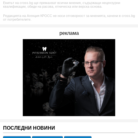
Екипът на cross.bg ще премахват всички мнения, съдържащи нецензурни
квалификации, обиди на расова, етническа или верска основа.
Редакцията на Агенция КРОСС не носи отговорност за мненията, качени в cross.bg
от потребителите.
реклама
ПОСЛЕДНИ НОВИНИ