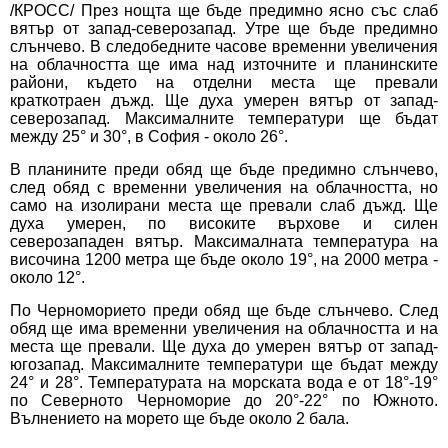
/КРОСС/ През нощта ще бъде предимно ясно със слаб
вятър от запад-северозапад. Утре ще бъде предимно
слънчево. В следобедните часове временни увеличения
на облачността ще има над източните и планинските
райони, където на отделни места ще превали
краткотраен дъжд. Ще духа умерен вятър от запад-
северозапад. Максималните температури ще бъдат
между 25° и 30°, в София - около 26°.
В планините преди обяд ще бъде предимно слънчево,
след обяд с временни увеличения на облачността, но
само на изолирани места ще превали слаб дъжд. Ще
духа умерен, по високите върхове и силен
северозападен вятър. Максималната температура на
височина 1200 метра ще бъде около 19°, на 2000 метра -
около 12°.
По Черноморието преди обяд ще бъде слънчево. След
обяд ще има временни увеличения на облачността и на
места ще превали. Ще духа до умерен вятър от запад-
югозапад. Максималните температури ще бъдат между
24° и 28°. Температурата на морската вода е от 18°-19°
по Северното Черноморие до 20°-22° по Южното.
Вълнението на морето ще бъде около 2 бала.