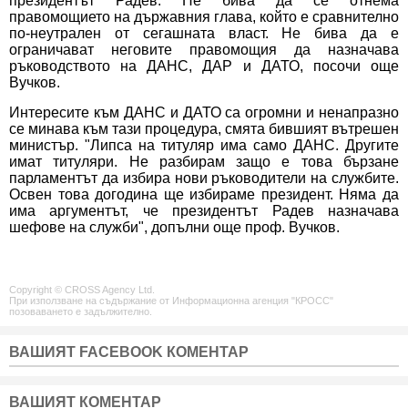
президентът Радев. Не бива да се отнема
правомощието на държавния глава, който е сравнително
по-неутрален от сегашната власт. Не бива да е
ограничават неговите правомощия да назначава
ръководството на ДАНС, ДАР и ДАТО, посочи още
Вучков.
Интересите към ДАНС и ДАТО са огромни и ненапразно
се минава към тази процедура, смята бившият вътрешен
министър. "Липса на титуляр има само ДАНС. Другите
имат титуляри. Не разбирам защо е това бързане
парламентът да избира нови ръководители на службите.
Освен това догодина ще избираме президент. Няма да
има аргументът, че президентът Радев назначава
шефове на служби", допълни още проф. Вучков.
Copyright © CROSS Agency Ltd.
При използване на съдържание от Информационна агенция "КРОСС"
позоваването е задължително.
ВАШИЯТ FACEBOOK КОМЕНТАР
ВАШИЯТ КОМЕНТАР