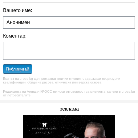
Вашето име:
Коментар:
Публикувай
Екипът на cross.bg ще премахват всички мнения, съдържащи нецензурни
квалификации, обиди на расова, етническа или верска основа.
Редакцията на Агенция КРОСС не носи отговорност за мненията, качени в cross.bg
от потребителите.
реклама