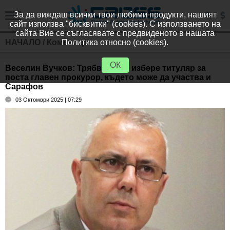
За да виждаш всички твои любими продукти, нашият
сайт използва "бисквитки" (cookies). С използването на
сайта Вие се съгласявате с предвиденото в нашата
НАЧАЛО
/
Коментари
Политика относно (cookies).
ОК
Веселин Вучков: Трябва да се избере титуляр за
поста главен прокурор, където може да участва и
Сарафов
03 Октомври 2025 | 07:29