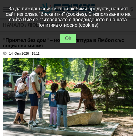
За да виждаш всички твои любими продукти, нашият
сайт използва "бисквитки" (cookies). С използването на
сайта Вие се съгласявате с предвиденото в нашата
НАЧАЛО
/
ЛЮБОПИТНО
Политика относно (cookies).
ОК
“Приятел без дом“ – нова скулптура в Ямбол със
социална мисия
14 Юни 2026 | 18:11