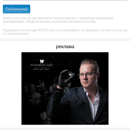
Публикувай
Екипът на cross.bg ще премахват всички мнения, съдържащи нецензурни
квалификации, обиди на расова, етническа или верска основа.
Редакцията на Агенция КРОСС не носи отговорност за мненията, качени в cross.bg
от потребителите.
реклама