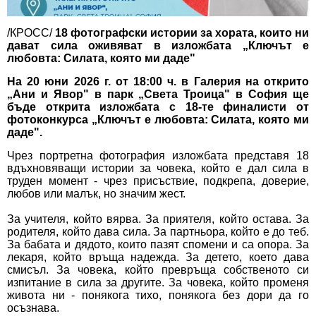
/КРОСС/
18 фотографски истории за хората, които ни
дават сила оживяват в изложбата „Ключът е
любовта: Силата, която ми даде"
На 20 юни 2026 г. от 18:00 ч. в Галерия на открито
„Ани и Явор" в парк „Света Троица" в София ще
бъде открита изложбата с 18-те финалисти от
фотоконкурса „Ключът е любовта: Силата, която ми
даде".
Чрез портретна фотография изложбата представя 18
вдъхновяващи истории за човека, който е дал сила в
труден момент - чрез присъствие, подкрепа, доверие,
любов или малък, но значим жест.
За учителя, който вярва. За приятеля, който остава. За
родителя, който дава сила. За партньора, който е до теб.
За бабата и дядото, които пазят спомени и са опора. За
лекаря, който връща надежда. За детето, което дава
смисъл. За човека, който превръща собственото си
изпитание в сила за другите. За човека, който променя
живота ни - понякога тихо, понякога без дори да го
осъзнава.