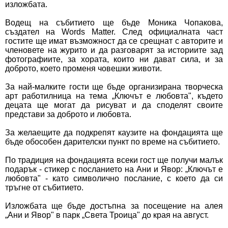
изложбата.
Водещ на събитието ще бъде Моника Чопакова,
създател на Words Matter. След официалната част
гостите ще имат възможност да се срещнат с авторите и
членовете на журито и да разговарят за историите зад
фотографиите, за хората, които ни дават сила, и за
доброто, което променя човешки животи.
За най-малките гости ще бъде организирана творческа
арт работилница на тема „Ключът е любовта", където
децата ще могат да рисуват и да споделят своите
представи за доброто и любовта.
За желаещите да подкрепят каузите на фондацията ще
бъде обособен дарителски пункт по време на събитието.
По традиция на фондацията всеки гост ще получи малък
подарък - стикер с посланието на Ани и Явор: „Ключът е
любовта" - като символично послание, с което да си
тръгне от събитието.
Изложбата ще бъде достъпна за посещение на алея
„Ани и Явор" в парк „Света Троица" до края на август.