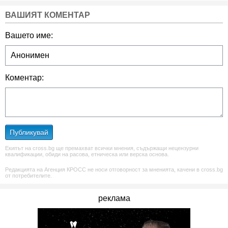
ВАШИЯТ КОМЕНТАР
Вашето име:
Коментар:
Публикувай
Екипът на cross.bg ще премахват всички мнения, съдържащи нецензурни
квалификации, обиди на расова, етническа или верска основа.
Редакцията на Агенция КРОСС не носи отговорност за мненията, качени в cross.bg
от потребителите.
реклама