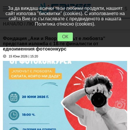
За да виждаш всички твои любими продукти, нашият
сайт използва "бисквитки" (cookies). С използването на
сайта Вие се съгласявате с предвиденото в нашата
НАЧАЛО
/
ЛЮБОПИТНО
Политика относно (cookies).
ОК
Фондация „Ани и Явор: Ключът е любовта“
представя изложба с 18-те финалисти от
едноименния фотоконкурс
15 Юни 2026 | 15:20