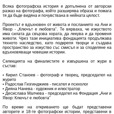
Всяка фотографска история е допълнена от авторски
разказ на фотографа, който разширява образа и помага
тя да бъде видяна и почувствана в нейната цялост.
Проектът е вдъхновен от живота и посланието на Ани и
Явор - „Ключът е любовта". Те вярваха, че изкуството
има силата да свързва хората, да лекува и да променя
животи. Чрез тази инициатива фондацията продължава
тяхното наследство, като подкрепя творци и създава
пространство за изкуство със смисъл и за споделяне на
вдъхновяващи човешки истории.
Селекцията на финалистите е извършена от жури в
състав:
• Кирил Станоев - фотограф и творец, председател на
журито
• Радослав Гизгинджиев - писател и психолог
• Дияна Нанева - художник и илюстратор
• Десислава Малчева - председател на Фондация „Ани и
Явор: Ключът е любовта"
По време на откриването ще бъдат представени
авторите и 18-те фотографски истории, представени в