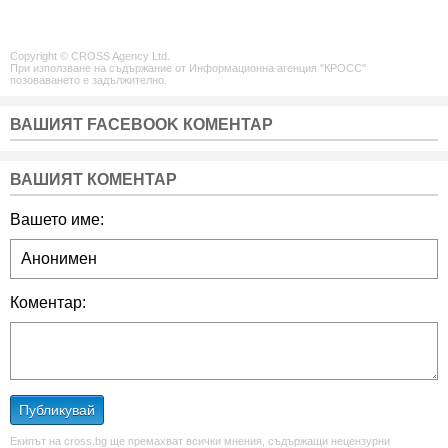
Copyright © CROSS Agency Ltd.
При използване на съдържание от Информационна агенция "КРОСС"
позоваването е задължително.
ВАШИЯТ FACEBOOK КОМЕНТАР
ВАШИЯТ КОМЕНТАР
Вашето име:
Коментар:
Публикувай
Екипът на cross.bg ще премахват всички мнения, съдържащи нецензурни