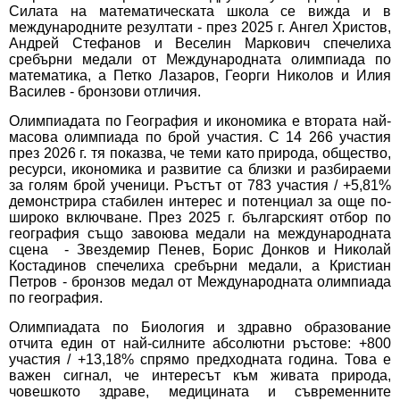
Силата на математическата школа се вижда и в
международните резултати - през 2025 г. Ангел Христов,
Андрей Стефанов и Веселин Маркович спечелиха
сребърни медали от Международната олимпиада по
математика, а Петко Лазаров, Георги Николов и Илия
Василев - бронзови отличия.
Олимпиадата по География и икономика е втората най-
масова олимпиада по брой участия. С 14 266 участия
през 2026 г. тя показва, че теми като природа, общество,
ресурси, икономика и развитие са близки и разбираеми
за голям брой ученици. Ръстът от 783 участия / +5,81%
демонстрира стабилен интерес и потенциал за още по-
широко включване. През 2025 г. българският отбор по
география също завоюва медали на международната
сцена - Звездемир Пенев, Борис Донков и Николай
Костадинов спечелиха сребърни медали, а Кристиан
Петров - бронзов медал от Международната олимпиада
по география.
Олимпиадата по Биология и здравно образование
отчита един от най-силните абсолютни ръстове: +800
участия / +13,18% спрямо предходната година. Това е
важен сигнал, че интересът към живата природа,
човешкото здраве, медицината и съвременните