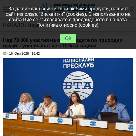
За да виждаш всички твои любими продукти, нашият
сайт използва "бисквитки" (cookies). С използването на
сайта Вие се съгласявате с предвиденото в нашата
НАЧАЛО
/
Наука
Политика относно (cookies).
ОК
Над 78 000 участия на олимпиадите по природни
науки – увеличават се с 10% за година
16 Юни 2026 | 15:42