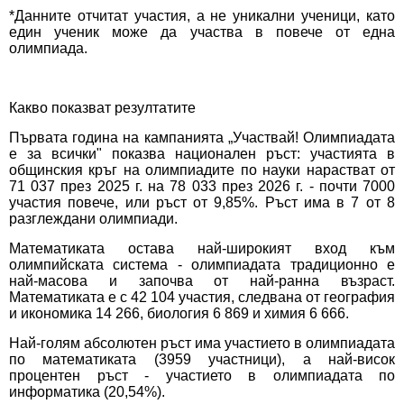
*Данните отчитат участия, а не уникални ученици, като
един ученик може да участва в повече от една
олимпиада.
Какво показват резултатите
Първата година на кампанията „Участвай! Олимпиадата
е за всички" показва национален ръст: участията в
общинския кръг на олимпиадите по науки нарастват от
71 037 през 2025 г. на 78 033 през 2026 г. - почти 7000
участия повече, или ръст от 9,85%. Ръст има в 7 от 8
разглеждани олимпиади.
Математиката остава най-широкият вход към
олимпийската система - олимпиадата традиционно е
най-масова и започва от най-ранна възраст.
Математиката е с 42 104 участия, следвана от география
и икономика 14 266, биология 6 869 и химия 6 666.
Най-голям абсолютен ръст има участието в олимпиадата
по математиката (3959 участници), а най-висок
процентен ръст - участието в олимпиадата по
информатика (20,54%).