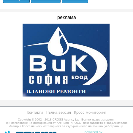
реклама
Контакти
Пълна версия
Кросс мониторинг
Copyright © 2002 - 2018
CROSS Agency Ltd.
Всички права запазени.
При използване на информация от Агенция "КРОСС" позоваването е задължително.
Агенция Кросс не носи отговорност за съдържанието на външни уебстраници.