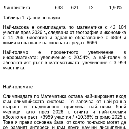
Лингвистика
633
621
-12
-1,90%
Таблица 1: Данни по науки
Най-масова е олимпиадата по математика с 42 104
участия през 2026 г., следвана от география и икономика
с 14 266, биология и здравно образование с 6869 и
химия и опазване на околната среда с 6666.
Най-голямо е процентното увеличение в
информатиката: увеличение с 20.54%, а най-голям е
абсолютният ръст в математиката: увеличение с 3 959
участника.
Най-големите
Олимпиадата по Математика остава най-широкият вход
към олимпийската система. Тя започва от най-ранна
възраст и традиционно привлича най-голям брой
ученици, като през 2026 г. отчита и най-големия
абсолютен ръст: +3959 участия / +10,38% спрямо 2025 г.
Това я прави основна база, от която по-късно могат да
се развият интереси и към други научни дисциплини.