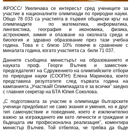
/КРОСС/ Увеличава се интересът сред учениците за
участие в националните олимпиади по природни науки.
Общо 78 033 са участията в първия общински кръг на
олимпиадите по математика, информатика,
лингвистика, география и икономика, физика,
астрономия, химия и опазване на околната среда и
биология и здравно образование през тази учебна
година. Това е с близо 10% повече в сравнение с
миналата година, когато участията са били 71 037.
Данните съобщиха министърът на образованието и
науката проф. Георги Вълчев и заместник-
председателят на Сдружението на олимпийските отбори
по природни науки (СООПН) Елена Маринова, които
представиха резултатите след първата година на
кампанията „Участвай! Олимпиадата е за всички" заедно
с главния секретар на БТА Юлия Соколова.
„С подготовката за участие в олимпиади българските
ученици придобиват не само знания и умения, но и друг
тип самочувствие и поведение, което е изключително
важно за изграждането им като личности и граждани и
бъдещата им професионална реализация", коментира
министър Вълчев. Той отбеляза, че трябва да бъде