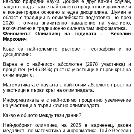
няколко природни науки. Добрич е друг важен случай,
защото спадът там е най-силен в процентно изражение и
е концентриран основно в една дисциплина. Шумен е
област с традиции в олимпийската подготовка, но през
2026 г. отчита значително намаление на участието,
включително в традиционно силната там информатика.
Феноменът Олимпиец на годината - Веселин
Маркович
Къде са най-големите ръстове - географски и по
дисциплини:
Варна е с най-висок абсолютен (2978 участника) и
процентен (+146.84%) ръст на участници в първи кръг на
олимпиадите.
Математиката е науката с най-голям абсолютен ръст на
участници в първи кръг на олимпиадата.
Информатиката е с най-голямо процентно увеличение
на участници в първи кръг на олимпиадата.
Какво е общото между тези данни?
Най-добрият олимпиец на 2025 е варненец, двоен
медалист - по математика и информатика. Той е Веселин