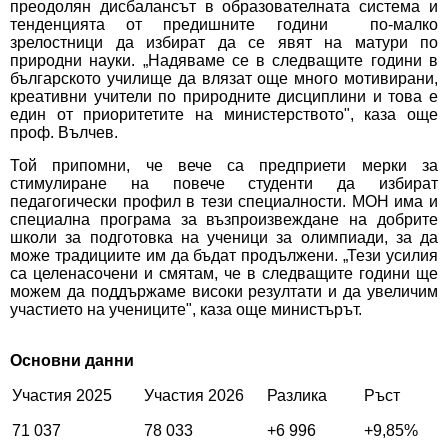
преодолян дисбалансът в образователната система и
тенденцията от предишните години по-малко
зрелостници да избират да се явят на матури по
природни науки. „Надяваме се в следващите години в
българското училище да влязат още много мотивирани,
креативни учители по природните дисциплини и това е
един от приоритетите на министерството", каза още
проф. Вълчев.
Той припомни, че вече са предприети мерки за
стимулиране на повече студенти да избират
педагогически профил в тези специалности. МОН има и
специална програма за възпроизвеждане на добрите
школи за подготовка на ученици за олимпиади, за да
може традициите им да бъдат продължени. „Тези усилия
са целенасочени и смятам, че в следващите години ще
можем да поддържаме високи резултати и да увеличим
участието на учениците", каза още министърът.
Основни данни
Участия 2025
Участия 2026
Разлика
Ръст
71 037
78 033
+6 996
+9,85%