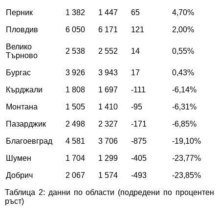
Перник
1 382
1 447
65
4,70%
Пловдив
6 050
6 171
121
2,00%
Велико
2 538
2 552
14
0,55%
Търново
Бургас
3 926
3 943
17
0,43%
Кърджали
1 808
1 697
-111
-6,14%
Монтана
1 505
1 410
-95
-6,31%
Пазарджик
2 498
2 327
-171
-6,85%
Благоевград
4 581
3 706
-875
-19,10%
Шумен
1 704
1 299
-405
-23,77%
Добрич
2 067
1 574
-493
-23,85%
Таблица 2: данни по области (подредени по процентен
ръст)