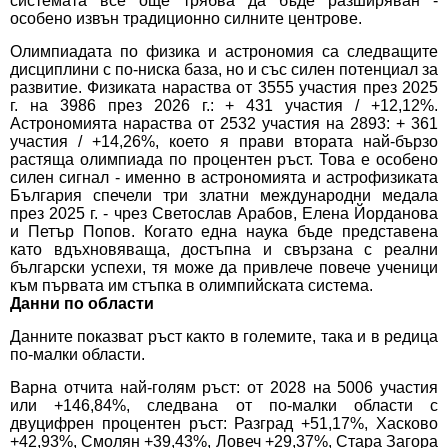
системата все още трябва да бъде разширяван -
особено извън традиционно силните центрове.
Олимпиадата по физика и астрономия са следващите
дисциплини с по-ниска база, но и със силен потенциал за
развитие. Физиката нараства от 3555 участия през 2025
г. на 3986 през 2026 г.: + 431 участия / +12,12%.
Астрономията нараства от 2532 участия на 2893: + 361
участия / +14,26%, което я прави втората най-бързо
растяща олимпиада по процентен ръст. Това е особено
силен сигнал - именно в астрономията и астрофизиката
България спечели три златни международни медала
през 2025 г. - чрез Светослав Арабов, Елена Йорданова
и Петър Попов. Когато една наука бъде представена
като вдъхновяваща, достъпна и свързана с реални
български успехи, тя може да привлече повече ученици
към първата им стъпка в олимпийската система.
Данни по области
Данните показват ръст както в големите, така и в редица
по-малки области.
Варна отчита най-голям ръст: от 2028 на 5006 участия
или +146,84%, следвана от по-малки области с
двуцифрен процентен ръст: Разград +51,17%, Хасково
+42,93%, Смолян +39,43%, Ловеч +29,37%, Стара Загора