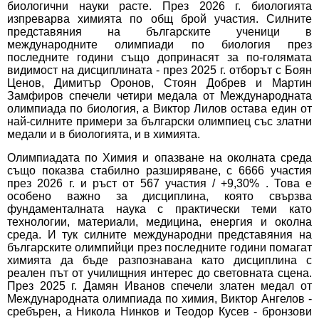
биологични науки расте. През 2026 г. биологията
изпреварва химията по общ брой участия. Силните
представяния на българските ученици в
международните олимпиади по биология през
последните години също допринасят за по-голямата
видимост на дисциплината - през 2025 г. отборът с Боян
Ценов, Димитър Оронов, Стоян Добрев и Мартин
Замфиров спечели четири медала от Международната
олимпиада по биология, а Виктор Лилов остава един от
най-силните примери за български олимпиец със златни
медали и в биологията, и в химията.
Олимпиадата по Химия и опазване на околната среда
също показва стабилно разширяване, с 6666 участия
през 2026 г. и ръст от 567 участия / +9,30% . Това е
особено важно за дисциплина, която свързва
фундаменталната наука с практически теми като
технологии, материали, медицина, енергия и околна
среда. И тук силните международни представяния на
българските олимпийци през последните години помагат
химията да бъде разпознавана като дисциплина с
реален път от училищния интерес до световната сцена.
През 2025 г. Дамян Иванов спечели златен медал от
Международната олимпиада по химия, Виктор Ангелов -
сребърен, а Никола Нинков и Теодор Кусев - бронзови