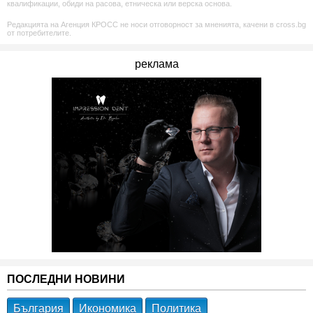
квалификации, обиди на расова, етническа или верска основа.
Редакцията на Агенция КРОСС не носи отговорност за мненията, качени в cross.bg
от потребителите.
реклама
ПОСЛЕДНИ НОВИНИ
България
Икономика
Политика