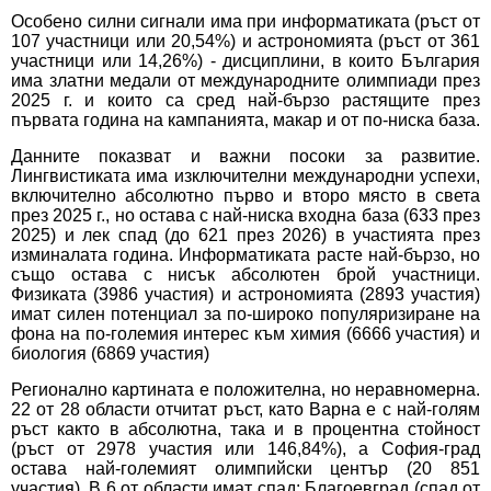
Особено силни сигнали има при информатиката (ръст от
107 участници или 20,54%) и астрономията (ръст от 361
участници или 14,26%) - дисциплини, в които България
има златни медали от международните олимпиади през
2025 г. и които са сред най-бързо растящите през
първата година на кампанията, макар и от по-ниска база.
Данните показват и важни посоки за развитие.
Лингвистиката има изключителни международни успехи,
включително абсолютно първо и второ място в света
през 2025 г., но остава с най-ниска входна база (633 през
2025) и лек спад (до 621 през 2026) в участията през
изминалата година. Информатиката расте най-бързо, но
също остава с нисък абсолютен брой участници.
Физиката (3986 участия) и астрономията (2893 участия)
имат силен потенциал за по-широко популяризиране на
фона на по-големия интерес към химия (6666 участия) и
биология (6869 участия)
Регионално картината е положителна, но неравномерна.
22 от 28 области отчитат ръст, като Варна е с най-голям
ръст както в абсолютна, така и в процентна стойност
(ръст от 2978 участия или 146,84%), а София-град
остава най-големият олимпийски център (20 851
участия). В 6 от области имат спад: Благоевград (спад от