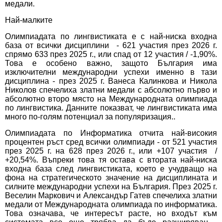
медали.
Най-малките
Олимпиадата по лингвистиката е с най-ниска входна
база от всички дисциплини - 621 участия през 2026 г.
спрямо 633 през 2025 г., или спад от 12 участия / -1,90%.
Това е особено важно, защото България има
изключителни международни успехи именно в тази
дисциплина - през 2025 г. Ванеса Калинкова и Никола
Николов спечелиха златни медали с абсолютно първо и
абсолютно второ място на Международната олимпиада
по лингвистика. Данните показват, че лингвистиката има
много по-голям потенциал за популяризация..
Олимпиадата по Информатика отчита най-високия
процентен ръст сред всички олимпиади - от 521 участия
през 2025 г. на 628 през 2026 г., или +107 участия /
+20,54%. Въпреки това тя остава с втората най-ниска
входна база след лингвистиката, което е учудващо на
фона на стратегическото значение на дисциплината и
силните международни успехи на България. През 2025 г.
Веселин Маркович и Александър Гатев спечелиха златни
медали от Международната олимпиада по информатика.
Това означава, че интересът расте, но входът към