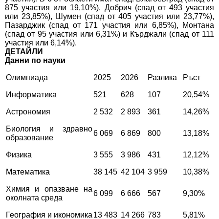
875 участия или 19,10%), Добрич (спад от 493 участия
или 23,85%), Шумен (спад от 405 участия или 23,77%),
Пазарджик (спад от 171 участия или 6,85%), Монтана
(спад от 95 участия или 6,31%) и Кърджали (спад от 111
участия или 6,14%).
ДЕТАЙЛИ
Данни по науки
Олимпиада
2025
2026
Разлика
Ръст
Информатика
521
628
107
20,54%
Астрономия
2 532
2 893
361
14,26%
Биология и здравно
6 069
6 869
800
13,18%
образование
Физика
3 555
3 986
431
12,12%
Математика
38 145
42 104
3 959
10,38%
Химия и опазване на
6 099
6 666
567
9,30%
околната среда
География и икономика
13 483
14 266
783
5,81%