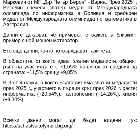
Маркович от МГ „Д-р Петър Берон" - Варна. През 2025 г.
Веселин спечели златен медал от Международната
олимпиада по информатика в Боливия и сребърен
медал от Международната олимпиада по математика в
Австралия.
Данните доказват, че примерът е важен, а близкият
пример е най-мощен мотиватор.
Ето още данни, които потвърждават тази теза:
В областите, от които идват златни медалисти, общият
ръст на участията е с +1,65% по-висок от средния за
страната: +11,5% срещу +9,85%.
В 3 от 4 науки, в които България има златни медалисти
през 2025 г., участието в първия кръг през 2026 г. расте:
информатика (+20,54%), астрономия (+14,26%), химия
(+9,30%).
Всички данни могат да бъдат видени тук:
https://uchastvai.olympicbg.org/