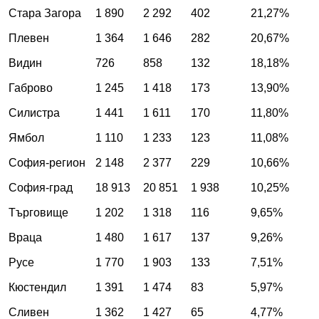
Стара Загора
1 890
2 292
402
21,27%
Плевен
1 364
1 646
282
20,67%
Видин
726
858
132
18,18%
Габрово
1 245
1 418
173
13,90%
Силистра
1 441
1 611
170
11,80%
Ямбол
1 110
1 233
123
11,08%
София-регион
2 148
2 377
229
10,66%
София-град
18 913
20 851
1 938
10,25%
Търговище
1 202
1 318
116
9,65%
Враца
1 480
1 617
137
9,26%
Русе
1 770
1 903
133
7,51%
Кюстендил
1 391
1 474
83
5,97%
Сливен
1 362
1 427
65
4,77%