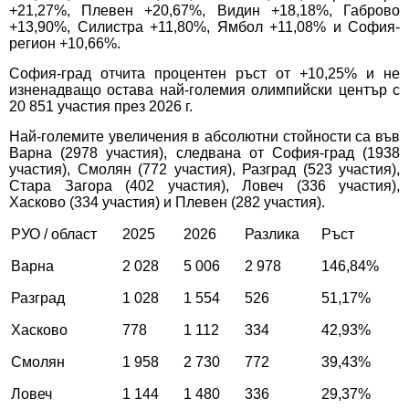
+21,27%, Плевен +20,67%, Видин +18,18%, Габрово
+13,90%, Силистра +11,80%, Ямбол +11,08% и София-
регион +10,66%.
София-град отчита процентен ръст от +10,25% и не
изненадващо остава най-големия олимпийски център с
20 851 участия през 2026 г.
Най-големите увеличения в абсолютни стойности са във
Варна (2978 участия), следвана от София-град (1938
участия), Смолян (772 участия), Разград (523 участия),
Стара Загора (402 участия), Ловеч (336 участия),
Хасково (334 участия) и Плевен (282 участия).
РУО / област
2025
2026
Разлика
Ръст
Варна
2 028
5 006
2 978
146,84%
Разград
1 028
1 554
526
51,17%
Хасково
778
1 112
334
42,93%
Смолян
1 958
2 730
772
39,43%
Ловеч
1 144
1 480
336
29,37%