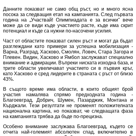
Данните показват не само общ ръст, но и много ясна
посока за следващия етап на кампанията. След първата
година на „Участвай! Олимпиадата е за всички" вече
може да се види къде участието расте, къде има скрит
потенциал и къде са нужни по-насочени усилия.
Част от областите показват силен ръст и могат да бъдат
разглеждани като примери за успешна мобилизация -
Варна, Разград, Хасково, Смолян, Ловеч, Стара Загора и
Плевен. Видин, Хасково и Ямбол заслужават специално
внимание и адмирации. Въпреки ниската изходна база, и
трите области увеличават участието си в първия кръг,
като Хасково е сред лидерите в страната с ръст от близо
43%.
В същото време има области, в които общият брой
участия намалява спрямо предходната година -
Благоевград, Добрич, Шумен, Пазарджик, Монтана и
Кърджали. Тези резултати не променят положителната
национална картина, но показват, че следващата фаза
на кампанията трябва да бъде по-прецизна.
Особено внимание заслужава Благоевград, където се
отчита най-големият абсолютен спад, включително в