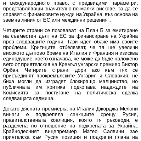
и международното право, с предвидими параметри,
представляващи значително по-малки рискове, за да се
справят с финансовите нужди на Украйна, въз основа на
заемна линия от ЕС или междинни решения".
Четирите страни се позовават на План Б за емитиране
на съвместен дълг на ЕС за финансиране на Украйна
през следващите години. Тази идея обаче има своите
проблеми. Критиците отбелязват, че тя ще увеличи
високото дългово бреме на Италия и Франция и изисква
единодушие, което означава, че може да бъде наложено
вето от приятелския на Кремъл унгарски премиер Виктор
Орбан. Четирите страни, дори ако към тях се
присъединят прокремълските Унгария и Словакия, не
биха могли да изградят блокиращо малцинство, но
публичната им критика подкопава надеждите на
Комисията за постигане на политическа сделка
следващата седмица.
Докато дясната премиерка на Италия Джорджа Мелони
винаги е подкрепяла санкциите срещу Русия,
правителствената коалиция, която тя ръководи, е
разделена по отношение на подкрепата за Украйна.
Крайнодесният вицепремиер Матео Салвини зае
приятелска към Русия позиция и подкрепи плана на