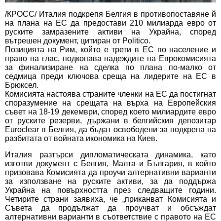
/КРОСС/ Италия подкрепя Белгия в противопоставяне й
на плана на ЕС да предостави 210 милиарда евро от
руските замразените активи на Украйна, според
вътрешен документ, цитиран от Politico.
Позицията на Рим, който е трети в ЕС по население и
право на глас, подкопава надеждите на Еврокомисията
за финализиране на сделка по плана по-малко от
седмица преди ключова среща на лидерите на ЕС в
Брюксел.
Комисията настоява страните членки на ЕС да постигнат
споразумение на срещата на върха на Европейския
съвет на 18-19 декември, според което милиардите евро
от руските резерви, държани в белгийския депозитар
Euroclear в Белгия, да бъдат освободени за подкрепа на
разбитата от войната икономика на Киев.
Италия разтърси дипломатическата динамика, като
изготви документ с Белгия, Малта и България, в който
призовава Комисията да проучи алтернативни варианти
за използване на руските активи, за да поддържа
Украйна на повърхността през следващите години.
Четирите страни заявиха, че „приканват Комисията и
Съвета да продължат да проучват и обсъждат
алтернативни варианти в съответствие с правото на ЕС