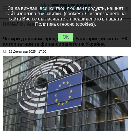
За да виждаш всички твои любими продукти, нашият
сайт използва "бисквитки" (cookies). С използването на
сайта Вие се съгласявате с предвиденото в нашата
НАЧАЛО
/
Анализи
Политика относно (cookies).
ОК
Четири държави, сред които и България, искат от ЕК
алтернативи за финансирането на Украйна
13 Декември 2025 | 17:00