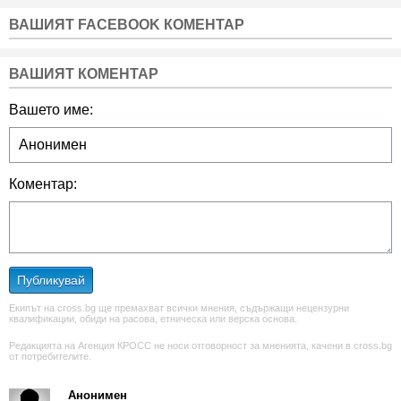
ВАШИЯТ FACEBOOK КОМЕНТАР
ВАШИЯТ КОМЕНТАР
Вашето име:
Коментар:
Публикувай
Екипът на cross.bg ще премахват всички мнения, съдържащи нецензурни
квалификации, обиди на расова, етническа или верска основа.
Редакцията на Агенция КРОСС не носи отговорност за мненията, качени в cross.bg
от потребителите.
Анонимен