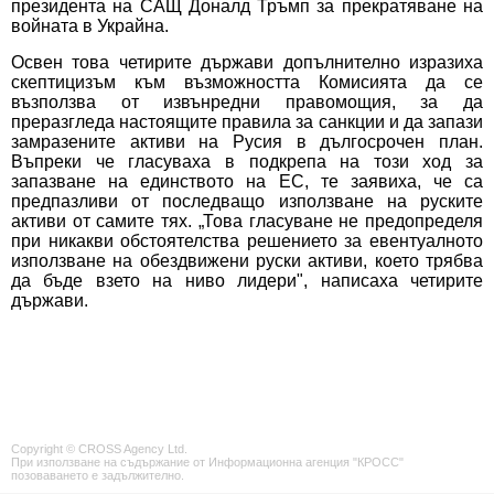
президента на САЩ Доналд Тръмп за прекратяване на
войната в Украйна.
Освен това четирите държави допълнително изразиха
скептицизъм към възможността Комисията да се
възползва от извънредни правомощия, за да
преразгледа настоящите правила за санкции и да запази
замразените активи на Русия в дългосрочен план.
Въпреки че гласуваха в подкрепа на този ход за
запазване на единството на ЕС, те заявиха, че са
предпазливи от последващо използване на руските
активи от самите тях. „Това гласуване не предопределя
при никакви обстоятелства решението за евентуалното
използване на обездвижени руски активи, което трябва
да бъде взето на ниво лидери", написаха четирите
държави.
Copyright © CROSS Agency Ltd.
При използване на съдържание от Информационна агенция "КРОСС"
позоваването е задължително.