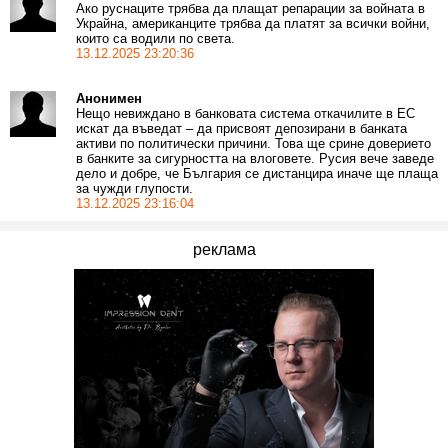
Ако руснаците трябва да плащат репарации за войната в
Украйна, американците трябва да платят за всички войни,
които са водили по света.
13.12.2025 23:20:36
Анонимен
Нещо невиждано в банковата система откачилите в ЕС
искат да въведат – да присвоят депозирани в банката
активи по политически причини. Това ще срине доверието
в банките за сигурността на влоговете. Русия вече заведе
дело и добре, че България се дистанцира иначе ще плаща
за чужди глупости.
13.12.2025 23:16:04
реклама