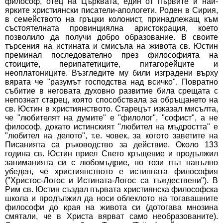
философ, отец на Църквата, един от първите и най-
ярките християнски писатели-апологети. Роден в Сирия,
в семейството на гръцки колонист, принадлежащ към
състоятелната провинциялна аристокрация, което
позволило да получи добро образование. В своите
търсения на истината и смисъла на живота св. Юстин
преминал последователно през философията на
стоиците, перипатетиците, питагорейците и
неоплатониците. Възгледите му били изградени върху
вярата че "разумът господства над всичко". Повратно
събитие в неговата духовно развитие била срещата с
непознат старец, която способствала за обръщането на
св. Юстин в християнството. Старецът изказал мисълта,
че "любителят на думите" е "филолог", "софист", а не
философ, докато истинският "любител на мъдростта" е
"любител на делото", т.е. човек, за когото заветите на
Писанията са ръководство за действие. Около 133
година св. Юстин приел Свето кръщение и продължил
заниманията си с любомъдрие, но този път напълно
убеден, че християнството е истинната философия
("Христос-Логос и Истината-Логос са тъждествени"). В
Рим св. Юстин създал първата християнска философска
школа и продължил да носи облеклото на тогавашните
философи до края на живота си (дотогава мнозина
смятали, че в Христа вярват само необразованите).