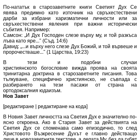
По-нататък в старозаветните книги Светият Дух Се
явява предимно като източник на свръхестествени
дарби за избрани
харизматични
личности или за
свръхестествени явления при важни исторически
събития. Например:
Самсон
: „И Дух Господен слезе върху му, и той разкъса
лъва като яре..." (Съд. 14:6)
Давид
: „...и върху него слезе Дух Божий, и той вървеше и
пророчестваше..." (1 Царства, 19:23)
В тези и подобни случаи
християнското
богословие
вижда проява на своята
тринитарна доктрина в старозаветните писания. Това
тълкуване, специфично християнско, не съвпада с
разбирането на тези пасажи от страна на
ортодоксалния
юдаизъм
.
Нов Завет
[
редактиране
|
редактиране на кода
]
В
Новия Завет
личността на Светия Дух е значително по-
ясно откроена. Ако в Стария Завет за действията на
Светия Дух се споменава само епизодично, то след
Христовото Възкресение Духът е главно действащо
лице в новозаветните текстове, а делата Му, без да губят