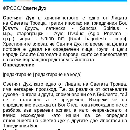
/КРОСС/
Свети Дух
Светият Дух
в
християнството
е едно от Лицата
на
Светата Троица
, третия
ипостас
на триединния
Бог
.
[Свѣтъ Доухъ,
латински
- Sanctus Spiritus -
м.р.,
старогръцки
- Άγιο Πνεύμα (Agio Pnevma -
ср.р.),
иврит
- רוח הקודש (Ruah haqodesh - ж.р.)].
Християните вярват, че Святия Дух по време на цялата
история е давал на определени лица, групи и цели
народи Своите благодатни дарове, които се предоставят
на всеки вярващ посредством
тайнствата
.
Определение
[
редактиране
|
редактиране на кода
]
Светият Дух, като едно от Лицата на Светата Троица,
има нетварен произход. Т.е. за разлика от останалите
духове -
ангели
и други, споменаващи се в
Библията
, той
не е сътворен, а е предвечен. Въпреки че по
определение изхожда от
Бог Отец
, това изхождане не се
разбира във времеви аспект, а като непрекъснато и
вечно изхождане, като начин да се определи
отношението на Светия Дух с другите две Ипостаси на
Триединния Бог.