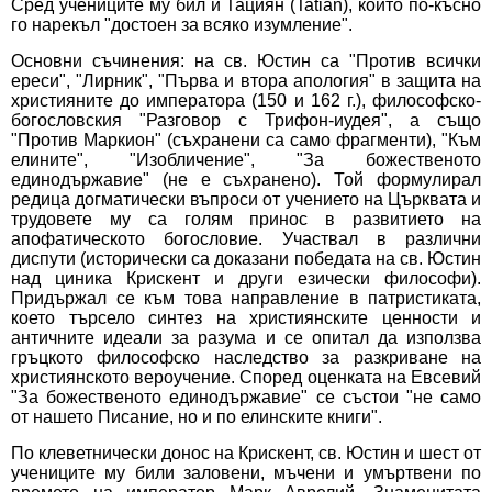
Сред учениците му бил и Тациян (Tatian), който по-късно
го нарекъл "достоен за всяко изумление".
Основни съчинения: на св. Юстин са "Против всички
ереси", "Лирник", "Първа и втора апология" в защита на
християните до императора (150 и 162 г.), философско-
богословския "Разговор с Трифон-иудея", а също
"Против Маркион" (съхранени са само фрагменти), "Към
елините", "Изобличение", "За божественото
единодържавие" (не е съхранено). Той формулирал
редица догматически въпроси от учението на Църквата и
трудовете му са голям принос в развитието на
апофатическото богословие. Участвал в различни
диспути (исторически са доказани победата на св. Юстин
над циника Крискент и други езически философи).
Придържал се към това направление в патристиката,
което търсело синтез на християнските ценности и
античните идеали за разума и се опитал да използва
гръцкото философско наследство за разкриване на
християнското вероучение. Според оценката на Евсевий
"За божественото единодържавие" се състои "не само
от нашето Писание, но и по елинските книги".
По клеветнически донос на Крискент, св. Юстин и шест от
учениците му били заловени, мъчени и умъртвени по