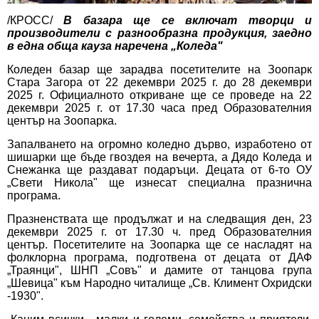
/КРОСС/
В базара ще се включат творци и
производители с разнообразна продукция, заедно
в една обща кауза наречена „Коледа"
Коледен базар ще зарадва посетителите на Зоопарк
Стара Загора от 22 декември 2025 г. до 28 декември
2025 г. Официалното откриване ще се проведе на 22
декември 2025 г. от 17.30 часа пред Образователния
център на Зоопарка.
Запалването на огромно коледно дърво, изработено от
шишарки ще бъде гвоздея на вечерта, а Дядо Коледа и
Снежанка ще раздават подаръци. Децата от 6-то ОУ
„Свети Никола" ще изнесат специална празнична
програма.
Празненствата ще продължат и на следващия ден, 23
декември 2025 г. от 17.30 ч. пред Образователния
център. Посетителите на Зоопарка ще се насладят на
фолклорна програма, подготвена от децата от ДАФ
„Траянци", ШНП „Совъ" и дамите от танцова група
„Шевица" към Народно читалище „Св. Климент Охридски
-1930".