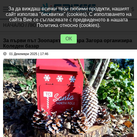
За да виждаш всички твои любими продукти, нашият
сайт използва "бисквитки" (cookies). С използването на
сайта Вие се съгласявате с предвиденото в нашата
НАЧАЛО
/
ЛЮБОПИТНО
Политика относно (cookies).
ОК
За първи път Зоопаркът в Стара Загора организира
Коледен базар
01 Декември 2025 | 17:46