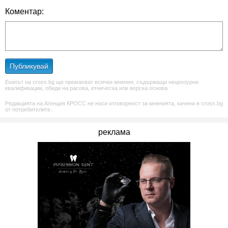
Коментар:
Публикувай
Екипът на cross.bg ще премахват всички мнения, съдържащи нецензурни
квалификации, обиди на расова, етническа или верска основа.
Редакцията на Агенция КРОСС не носи отговорност за мненията, качени в cross.bg
от потребителите.
реклама