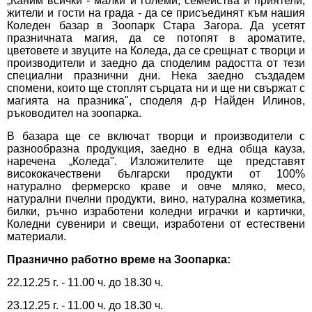
„Каним всички - малки и големи, семейства и приятели,
жители и гости на града - да се присъединят към нашия
Коледен базар в Зоопарк Стара Загора. Да усетят
празничната магия, да се потопят в ароматите,
цветовете и звуците на Коледа, да се срещнат с творци и
производители и заедно да споделим радостта от тези
специални празнични дни. Нека заедно създадем
спомени, които ще стоплят сърцата ни и ще ни свържат с
магията на празника", споделя д-р Найден Илинов,
ръководител на зоопарка.
В базара ще се включат творци и производители с
разнообразна продукция, заедно в една обща кауза,
наречена „Коледа". Изложителите ще представят
висококачествени български продукти от 100%
натурално фермерско краве и овче мляко, месо,
натурални пчелни продукти, вино, натурална козметика,
билки, ръчно изработени коледни играчки и картички,
Коледни сувенири и свещи, изработени от естествени
материали.
Празнично работно време на Зоопарка:
22.12.25 г. - 11.00 ч. до 18.30 ч.
23.12.25 г. - 11.00 ч. до 18.30 ч.