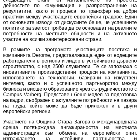
дейностите по комуникация и разпространение на
резултатите, както и процеса по трансфер на добри
практики между участващите европейски градове. Един
от основните изводи от дискусиите беше, че успешните
политики за заетост трябва да се основават на реалните
потребности на местните общности и на активното
участие на всички заинтересовани страни.
В рамките на програмата участниците посетиха и
компанията Derome, представляваща един от водещите
работодатели в региона и лидер в устойчивото дървено
строителство, с над 2500 служители. Те се запознаха с
иновативните производствени процеси на компанията,
използването на технологии, базирани на изкуствен
интелект, както и с успешното партньорство между
бизнеса и висшето образование чрез сътрудничеството с
Campus Varberg. Представен беше модел за подготовка
на кадри, съобразен с актуалните потребности на пазара
на труда, който може да бъде приложен и в други
европейски региони.
Участието на Община Стара Загора в международната
среща потвърждава ангажираността на местната
администрация към обмена на европейски опит,
изграждането на устойчиви партньорства и