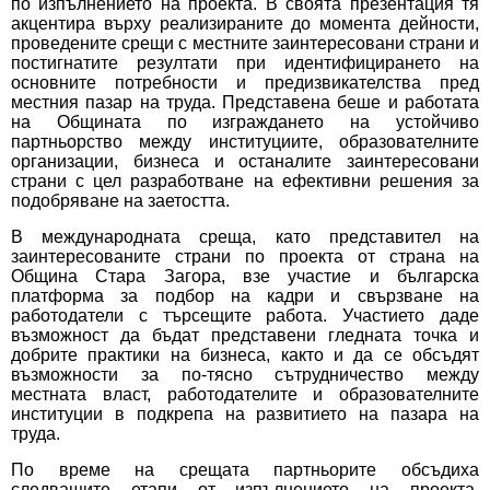
по изпълнението на проекта. В своята презентация тя
акцентира върху реализираните до момента дейности,
проведените срещи с местните заинтересовани страни и
постигнатите резултати при идентифицирането на
основните потребности и предизвикателства пред
местния пазар на труда. Представена беше и работата
на Общината по изграждането на устойчиво
партньорство между институциите, образователните
организации, бизнеса и останалите заинтересовани
страни с цел разработване на ефективни решения за
подобряване на заетостта.
В международната среща, като представител на
заинтересованите страни по проекта от страна на
Община Стара Загора, взе участие и българска
платформа за подбор на кадри и свързване на
работодатели с търсещите работа. Участието даде
възможност да бъдат представени гледната точка и
добрите практики на бизнеса, както и да се обсъдят
възможности за по-тясно сътрудничество между
местната власт, работодателите и образователните
институции в подкрепа на развитието на пазара на
труда.
По време на срещата партньорите обсъдиха
следващите етапи от изпълнението на проекта,