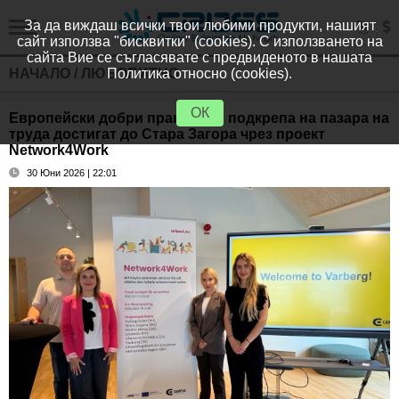
За да виждаш всички твои любими продукти, нашият
сайт използва "бисквитки" (cookies). С използването на
сайта Вие се съгласявате с предвиденото в нашата
НАЧАЛО
/
ЛЮБОПИТНО
Политика относно (cookies).
ОК
Европейски добри практики в подкрепа на пазара на
труда достигат до Стара Загора чрез проект
Network4Work
30 Юни 2026 | 22:01