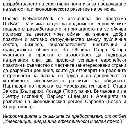
разработването на ефективни политики за насърчаване
на заетостта и икономическото развитие на региона.
Проект Network4Work се изпълнява по програма
URBACT IV и има за цел да подпомогне европейските
градове в разработването и прилагането на устойчиви
политики за заетост чрез обмен на знания, добри
практики и активно сътрудничество между публичния
сектор, бизнеса, образователните институции и
гражданското общество. За Община Стара Загора
участието в проекта е възможност да надгради
натрупания опит, да приложи успешни европейски
практики и съвместно с местните заинтересовани страни
да разработи решения, които да отговарят на реалните
потребности на пазара на труда и да допринесат за
устойчивото икономическо развитие на общината.
Партньори по проекта са Ниредхаза (Унгария), Стара
Загора (България), Лозада (Португалия), Виланова и ла
Желтру (Испания), Варберг (Швеция) и Агенцията за
развитие на икономическия регион Сараево (Босна и
Херцеговина).
Информацията и снимките са предоставени от отдел
„Инвестиции, енергийна ефективност и зелен преход"