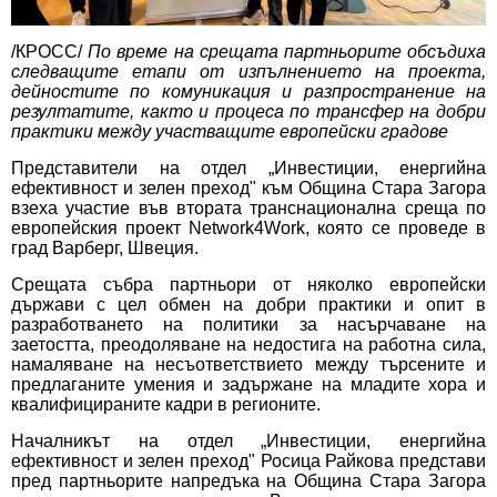
/КРОСС/
По време на срещата партньорите обсъдиха
следващите етапи от изпълнението на проекта,
дейностите по комуникация и разпространение на
резултатите, както и процеса по трансфер на добри
практики между участващите европейски градове
Представители на отдел „Инвестиции, енергийна
ефективност и зелен преход" към Община Стара Загора
взеха участие във втората транснационална среща по
европейския проект Network4Work, която се проведе в
град Варберг, Швеция.
Срещата събра партньори от няколко европейски
държави с цел обмен на добри практики и опит в
разработването на политики за насърчаване на
заетостта, преодоляване на недостига на работна сила,
намаляване на несъответствието между търсените и
предлаганите умения и задържане на младите хора и
квалифицираните кадри в регионите.
Началникът на отдел „Инвестиции, енергийна
ефективност и зелен преход" Росица Райкова представи
пред партньорите напредъка на Община Стара Загора