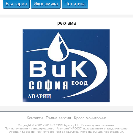
България
Икономика
Политика
реклама
Контакти
Пълна версия
Кросс мониторинг
Copyright © 2002 - 2018
CROSS Agency Ltd.
Всички права запазени.
При използване на информация от Агенция "КРОСС" позоваването е задължително.
Агенция Кросс не носи отговорност за съдържанието на външни уебстраници.