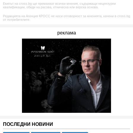
Екипът на cross.bg ще премахват всички мнения, съдържащи нецензурни
квалификации, обиди на расова, етническа или верска основа.
Редакцията на Агенция КРОСС не носи отговорност за мненията, качени в cross.bg
от потребителите.
реклама
ПОСЛЕДНИ НОВИНИ