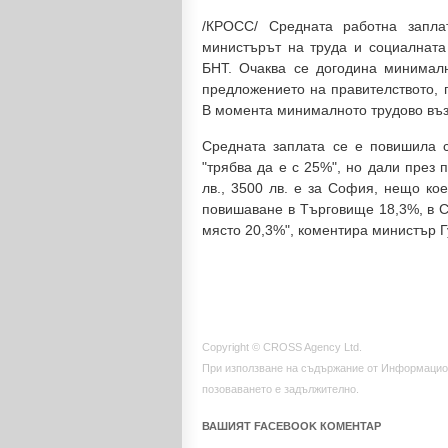
/КРОСС/ Средната работна запла
министърът на труда и социалната
БНТ. Очаква се догодина минималн
предложението на правителството, 
В момента минималното трудово въз
Средната заплата се е повишила с
"трябва да е с 25%", но дали през 
лв., 3500 лв. е за София, нещо ко
повишаване в Търговище 18,3%, в С
място 20,3%", коментира министър Г
Copyright © CROSS Agency Ltd.
При използване на съдържание от Информацио
позоваването е задължително.
ВАШИЯТ FACEBOOK КОМЕНТАР