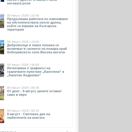
неговата роля
09 Август 2026 | 10:40
Продължава работата по изясняване
на обстоятелствата около дрона,
който се взриви на българска
територия
09 Август 2026 | 10:00
Доброволци и тежка техника се
включват в гасенето на пожара край
бобошевското село Висока могила
09 Август 2026 | 08:40
Интензивен е трафикът на
граничните пунктове „Калотина“ и
„Капитан Андреево“
09 Август 2026 | 08:30
От днес - 9 август, цените остават
само в евро
09 Август 2026 | 08:15
9 август - Световен ден на
любителите на книгата