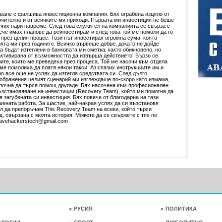
ане с фалшива инвестиционна компания. Бях ограбена изцяло от
ючително и от всичките ми приходи. Първата ми инвестиция не беше
учих пари навреме. След това служител на компанията се свърза с
ече имах планове да реинвестирам и след това той ме помоли да го
 през целия процес. Този път инвестирах огромна сума, която
ята ми през годините. Всичко вървеше добре, докато не дойде
 бъдат изтеглени в банковата ми сметка, както обикновено, но
активирана от възможността да извърша действието. Бързо се
ите, които ме преведеха през процеса. Той ме насочи към отдела
ме помолиха да платя някои такси. Аз спазих инструкциите им и
но все още не успях да изтегля средствата си. След дълго
ображения целият сценарий ми изглеждаше по-скоро като измама,
апочна да търся помощ другаде. Бях насочена към професионален
възстановяване на инвестиции (Recovery Team), който ми помогна да
 загубената си инвестиция. Бях повече от благодарна на тази
ената работа. За щастие, най-накрая успях да си възстановя
ал да препоръчам This Recovery Team на всеки, който търси
 свързана с моята история. Можете да се свържете с тях по
wavehackerstech@gmail.com
РУСИЯ
ПОЛИТИКА