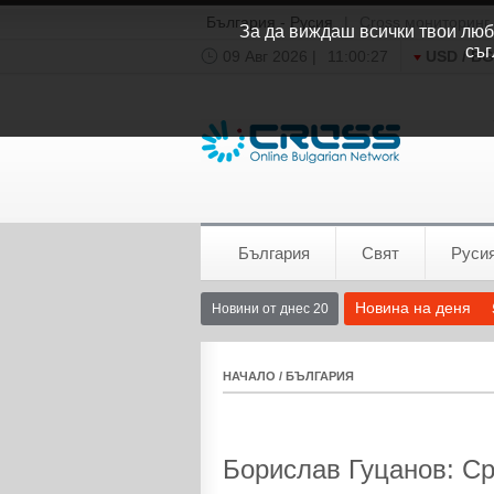
България - Русия
|
Cross мониторинг
За да виждаш всички твои люби
съг
09 Авг 2026 |
11:00:27
USD / B
Времето:
София
0°C
България
Свят
Руси
Новина на деня
Новини от днес 20
НАЧАЛО
/
БЪЛГАРИЯ
Борислав Гуцанов: Ср