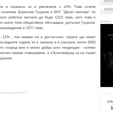
ИКО
та в страната се е увеличила с 12%. Това отчете
ПОЛ
 политика Борислав Гуцанов в БНТ "Денят започва" по
ата работна заплата да бъде 1213 лева, като това е
реклама
по което тече обществено обсъждане, допълни Гуцанов.
награждение е 1077 лева.
 12% , пак казвам не е достатъчно, хората ще кажат
последните години тя е скачала и е стигнала почти 2500
ето според мен е много добро като тенденция - голямо
молян имаме повишаване, а в Благоевград са на първо
уцанов.
нна агенция "КРОСС"
ОП