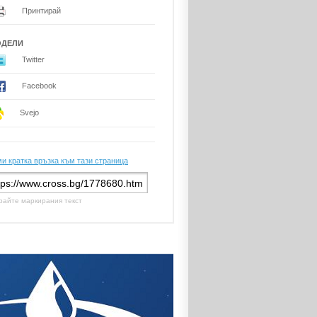
Принтирай
ОДЕЛИ
Twitter
Facebook
Svejo
и кратка връзка към тази страница
райте маркирания текст