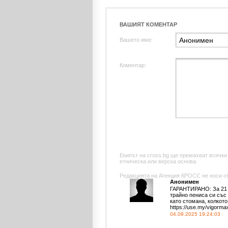
ВАШИЯТ КОМЕНТАР
Вашето име:
Коментар:
Екипът на cross.bg ще премахват всички
етническа или верска основа.
Редакцията на Агенция КРОСС не носи отг
Анонимен
ГАРАНТИРАНО: За 21 д
трайно пениса си със 
като стомана, колкото 
https://use.my/vigorma
04.09.2025 19:24:03