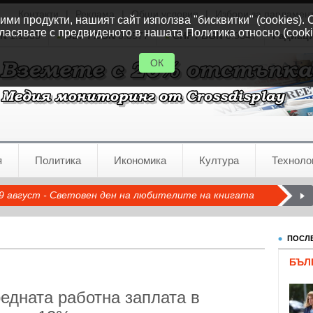
Контакти
|
Реклама
|
Общи условия
|
Избори за парламен
ми продукти, нашият сайт използва "бисквитки" (cookies). 
ласявате с предвиденото в нашата Политика относно (cooki
GN
1.1535
GBP / BGN
0.8577
CHF / BGN
0.9347
Радиац
ОК
я
Политика
Икономика
Култура
Техноло
9 август - Световен ден на любителите на книгата
ПОСЛЕ
БЪЛ
едната работна заплата в