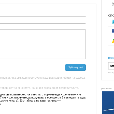
СП
Взем
Публикувай
копи
 мнения, съдържащи нецензурни квалификации, обиди на расова,
оворност за мненията, качени в cross.bg от потребителите.
реклама
ни ще правите жесток секс като порнозвезда - ще увеличите
7 см и ще започнете да получавате ерекция за 3 секунди (твърда
дълго искате). Ето тaйната на тaзи тeхника:----
x