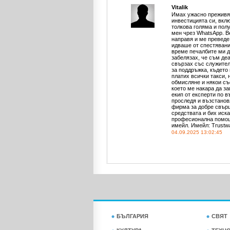
Vitalik
Имах ужасно преживяв
инвестицията си, вкл
толкова голяма и пол
мен чрез WhatsApp. В
направя и ме преведе
идваше от спестявани
време печалбите ми да
забелязах, че съм де
свързах със служител
за поддръжка, където 
платих всички такси, 
обмисляне и някои съ
което ме накара да з
екип от експерти по 
проследя и възстановя
фирма за добре свърш
средствата и бих иск
професионална помощ,
имейл. Имейл: Trust
04.09.2025 13:02:45
БЪЛГАРИЯ
СВЯТ