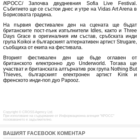
/КРОСС/ Започва двудневния Sofia Live Festival.
Събитието ще се състои днес и утре на Vidas Art Arena в
Борисовата градина.
На първия фестивален ден на сцената ще бъдат
британските пост-пънк изпълнители Idles, както и Three
Days Grace в оригиналния им състав, сръбската инди
група Koikoi и българският алтернативен артист Strugare,
съобщиха от екипа на фестивала.
Вторият фестивален ден ще бъде оглавен от
британското електронно дуо Underworld. Тогава ще
участват и британската алтърнатив рок група Nothing But
Thieves, българският електронен артист Kink и
френското инди-поп дуо Papooz.
Copyright © CROSS Agency Ltd.
При използване на съдържание от Информационна агенция "КРОСС"
позоваването е задължително.
ВАШИЯТ FACEBOOK КОМЕНТАР