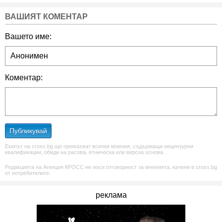
ВАШИЯТ КОМЕНТАР
Вашето име:
Коментар:
Публикувай
Екипът на cross.bg ще премахват всички мнения, съдържащи нецензурни
квалификации, обиди на расова, етническа или верска основа.
Редакцията на Агенция КРОСС не носи отговорност за мненията, качени в cross.bg
от потребителите.
реклама