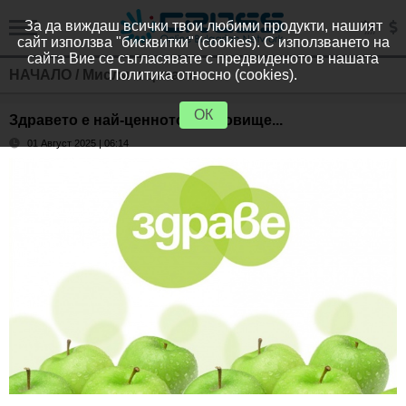
За да виждаш всички твои любими продукти, нашият
сайт използва "бисквитки" (cookies). С използването на
сайта Вие се съгласявате с предвиденото в нашата
НАЧАЛО
/
Мисли и цитати
Политика относно (cookies).
ОК
Здравето е най-ценното съкровище...
01 Август 2025 | 06:14