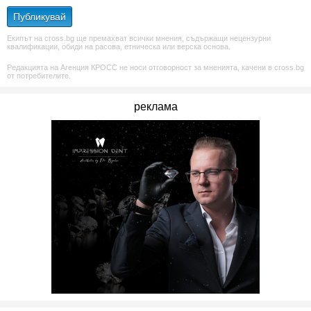
Публикувай
Екипът на cross.bg ще премахват всички мнения, съдържащи нецензурни
квалификации, обиди на расова, етническа или верска основа.
Редакцията на Агенция КРОСС не носи отговорност за мненията, качени в cross.bg
от потребителите.
реклама