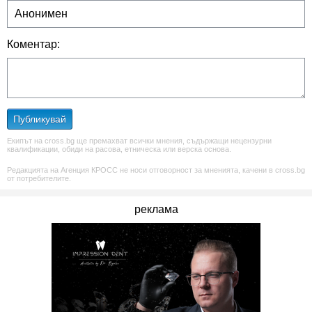
Коментар:
Публикувай
Екипът на cross.bg ще премахват всички мнения, съдържащи нецензурни
квалификации, обиди на расова, етническа или верска основа.
Редакцията на Агенция КРОСС не носи отговорност за мненията, качени в cross.bg
от потребителите.
реклама