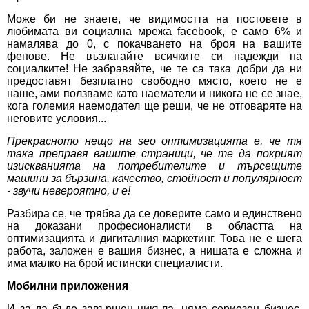
Може би не знаете, че видимостта на постовете в
любимата ви социална мрежа facebook, е само 6% и
намалява до 0, с покачването на броя на вашите
фенове. Не възлагайте всичките си надежди на
социалките! Не забравяйте, че те са така добри да ни
предоставят безплатно свободно място, което не е
наше, ами ползваме като наематели и никога не се знае,
кога големия наемодател ще реши, че не отговаряте на
неговите условия...
Прекрасното нещо на
seo
оптимизацията е, че тя
така преправя вашите страници, че те да покрият
изискванията на потребителите и търсещите
машини за бързина, качество, стойност и популярност
- звучи невероятно, и е!
Разбира се, че трябва да се доверите само и единствено
на доказани професионалисти в областта на
оптимизацията и дигиталния маркетинг. Това не е шега
работа, заложен е вашия бизнес, а нишата е сложна и
има малко на брой истински специалисти.
Мобилни приложения
И за да бъде завършен цикъла, няма сериозен бизнес,