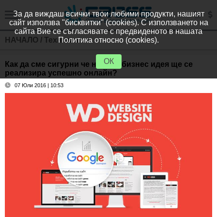
За да виждаш всички твои любими продукти, нашият
сайт използва "бисквитки" (cookies). С използването на
сайта Вие се съгласявате с предвиденото в нашата
НАЧАЛО
/
Технологии
Политика относно (cookies).
ОК
Как да сме сигурни че нашата бизнес идея ще се
реализира успешно онлайн?
07 Юли 2016 | 10:53