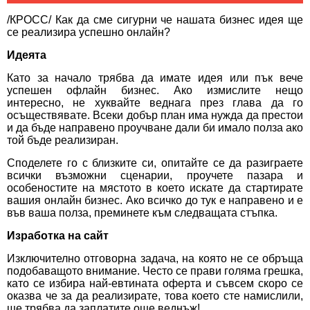
/КРОСС/ Как да сме сигурни че нашата бизнес идея ще
се реализира успешно онлайн?
Идеята
Като за начало трябва да имате идея или пък вече
успешен офлайн бизнес. Ако измислите нещо
интересно, не хуквайте веднага през глава да го
осъществявате. Всеки добър план има нужда да престои
и да бъде направено проучване дали би имало полза ако
той бъде реализиран.
Споделете го с близките си, опитайте се да разиграете
всички възможни сценарии, проучете пазара и
особеностите на мястото в което искате да стартирате
вашия онлайн бизнес. Ако всичко до тук е направено и е
във ваша полза, преминете към следващата стъпка.
Изработка на сайт
Изключително отговорна задача, на която не се обръща
подобаващото внимание. Често се прави голяма грешка,
като се избира най-евтината оферта и съвсем скоро се
оказва че за да реализирате, това което сте намислили,
ще трябва да заплатите още веднъж!