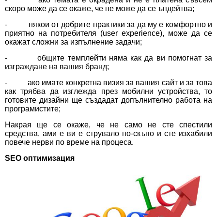
скоро може да се окаже, че не може да се ъпдейтва;
- някои от добрите практики за да му е комфортно и
приятно на потребителя (user experience), може да се
окажат сложни за изпълнение задачи;
- общите темплейти няма как да ви помогнат за
изграждане на вашия бранд;
- ако имате конкретна визия за вашия сайт и за това
как трябва да изглежда през мобилни устройства, то
готовите дизайни ще създадат допълнително работа на
програмистите;
Накрая ще се окаже, че не само не сте спестили
средства, ами е ви е струвало по-скъпо и сте изхабили
повече нерви по време на процеса.
SEO
оптимизация