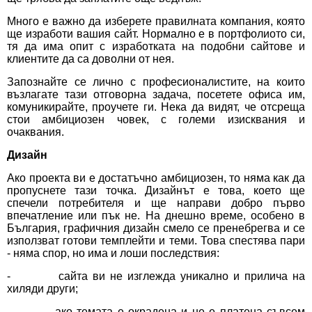
Много е важно да изберете правилната компания, която
ще
изработи вашия сайт
. Нормално е в портфолиото си,
тя да има опит с изработката на подобни сайтове и
клиентите да са доволни от нея.
Запознайте се лично с професионалистите, на които
възлагате тази отговорна задача, посетете офиса им,
комуникирайте, проучете ги. Нека да видят, че отсреща
стои амбициозен човек, с големи изисквания и
очаквания.
Дизайн
Ако проекта ви е достатъчно амбициозен, то няма как да
пропуснете тази точка.
Дизайнът
е това, което ще
спечели потребителя и ще направи добро първо
впечатление или пък не. На днешно време, особено в
България, графичния дизайн смело се пренебрегва и се
използват готови темплейти и теми. Това спестява пари
- няма спор, но има и лоши последствия:
- сайта ви не изглежда уникално и прилича на
хиляди други;
- ако темата е окрадена и не е платена съвсем