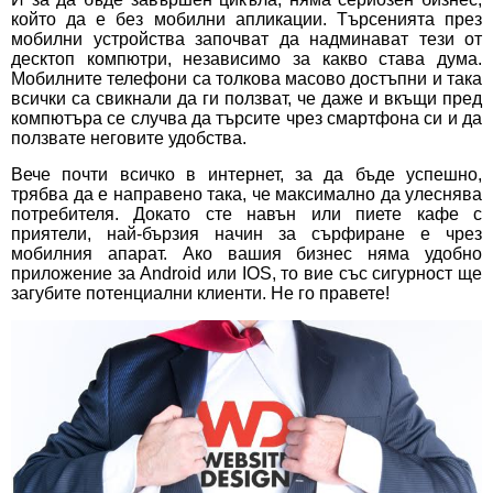
който да е без
мобилни апликации
. Търсенията през
мобилни устройства започват да надминават тези от
десктоп компютри, независимо за какво става дума.
Мобилните телефони са толкова масово достъпни и така
всички са свикнали да ги ползват, че даже и вкъщи пред
компютъра се случва да търсите чрез смартфона си и да
ползвате неговите удобства.
Вече почти всичко в интернет, за да бъде успешно,
трябва да е направено така, че максимално да улеснява
потребителя. Докато сте навън или пиете кафе с
приятели, най-бързия начин за сърфиране е чрез
мобилния апарат. Ако вашия бизнес няма удобно
приложение за Android или IOS, то вие със сигурност ще
загубите потенциални клиенти. Не го правете!