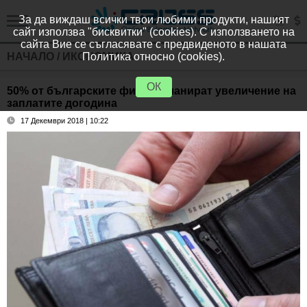
За да виждаш всички твои любими продукти, нашият
сайт използва "бисквитки" (cookies). С използването на
сайта Вие се съгласявате с предвиденото в нашата
НАЧАЛО
/
ИКОНОМИКА
Политика относно (cookies).
ОК
50% от българските фирми планират увеличение на
заплатите догодина
17 Декември 2018 | 10:22