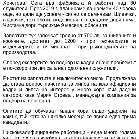
Христова. Сега във фабриката й работят над 60
служители. През 2019 г. планираме да наемем 40 човека
още, но дали ще успеем - силно се съмнявам. Шивачки,
гладачки, технолози, моделиери, склададжии дори няма.
Чистачка дори търсихме 9 месеца, обясни тя.
Заплатите тук започват средно от 700 лв. за шивачите и
кроячите, достигат до 1200 - при технолозите и
моделиерите и ги минават - при ръководителите на
производства.
Според експертите по подбор на кадри обаче проблемът
е по-скоро при липсата на подготвени служители.
Ръстът на заплатите е изключително висок. Продължава
да става въпрос наистина за липса на квалифицирани
кадри и липса на интерес у много хора към дадени
сектори, каза Мария Стоева , мениджър в компания за
подбор на персонал.
Опитите да обучават млади хора също ударили на
камък, тъй като за няколко месеца се явили едва трима
кандидати.
Нискоквалифицираните работници - една много голяма
част от тях са в чужбина , а хората-висшисти не искат да