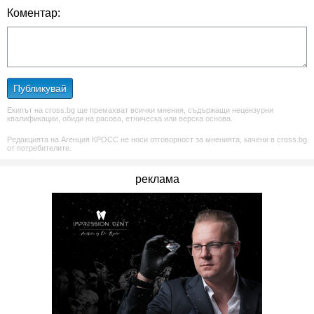
Коментар:
Публикувай
Екипът на cross.bg ще премахват всички мнения, съдържащи нецензурни
квалификации, обиди на расова, етническа или верска основа.
Редакцията на Агенция КРОСС не носи отговорност за мненията, качени в cross.bg
от потребителите.
реклама