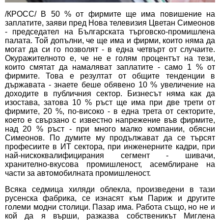
/КРОСС/ В 50 % от фирмите ще има повишение на
заплатите, заяви пред Нова телевизия Цветан Симеонов
- председател на Българската търговско-промишлена
палата. Той допълни, че ще има и фирми, които няма да
могат да си го позволят - в една четвърт от случаите.
Окуражителното е, че не е голям процентът на тези,
които смятат да намаляват заплатите - само 1 % от
фирмите. Това е резултат от общите тенденции в
държавата - знаете беше обявено 10 % увеличение на
доходите в публичния сектор. Бизнесът няма как да
изостава, затова 10 % ръст ще има при две трети от
фирмите, 20 %, по-високо - в една трета от секторите,
което е свързано с известно напрежение във фирмите,
над 20 % ръст - при много малко компании, обясни
Симеонов. По думите му продължават да се търсят
професиите в ИТ сектора, при инженерните кадри, при
най-нискоквалифицирания сегмент - шивачи,
хранително-вкусова промишленост, асемблиране на
части за автомобилната промишленост.
Всяка седмица хиляди облекла, произведени в тази
русенска фабрика, се изнасят към Париж и другите
големи модни столици. Пазар има. Работа също, но не и
кой да я върши, разказва собственикът Миглена