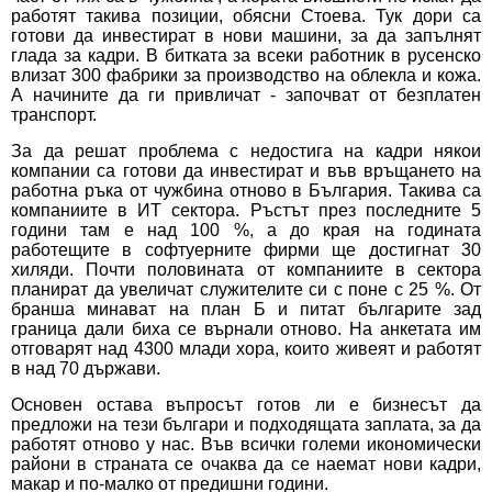
работят такива позиции, обясни Стоева. Тук дори са
готови да инвестират в нови машини, за да запълнят
глада за кадри. В битката за всеки работник в русенско
влизат 300 фабрики за производство на облекла и кожа.
А начините да ги привличат - започват от безплатен
транспорт.
За да решат проблема с недостига на кадри някои
компании са готови да инвестират и във връщането на
работна ръка от чужбина отново в България. Такива са
компаниите в ИТ сектора. Ръстът през последните 5
години там е над 100 %, а до края на годината
работещите в софтуерните фирми ще достигнат 30
хиляди. Почти половината от компаниите в сектора
планират да увеличат служителите си с поне с 25 %. От
бранша минават на план Б и питат българите зад
граница дали биха се върнали отново. На анкетата им
отговарят над 4300 млади хора, които живеят и работят
в над 70 държави.
Основен остава въпросът готов ли е бизнесът да
предложи на тези българи и подходящата заплата, за да
работят отново у нас. Във всички големи икономически
райони в страната се очаква да се наемат нови кадри,
макар и по-малко от предишни години.