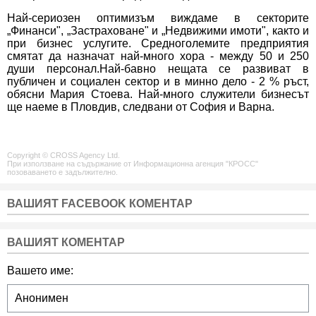
Най-сериозен оптимизъм виждаме в секторите
„Финанси", „Застраховане" и „Недвижими имоти", както и
при бизнес услугите. Средноголемите предприятия
смятат да назначат най-много хора - между 50 и 250
души персонал.Най-бавно нещата се развиват в
публичен и социален сектор и в минно дело - 2 % ръст,
обясни Мария Стоева. Най-много служители бизнесът
ще наеме в Пловдив, следвани от София и Варна.
Copyright © CROSS Agency Ltd.
При използване на съдържание от Информационна агенция "КРОСС"
позоваването е задължително.
ВАШИЯТ FACEBOOK КОМЕНТАР
ВАШИЯТ КОМЕНТАР
Вашето име: