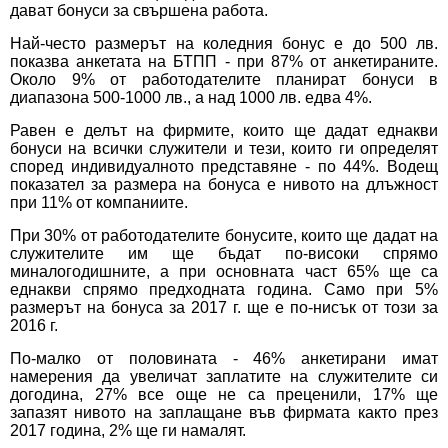
дават бонуси за свършена работа.
Най-често размерът на коледния бонус е до 500 лв.
показва анкетата на БТПП - при 87% от анкетираните.
Около 9% от работодателите планират бонуси в
диапазона 500-1000 лв., а над 1000 лв. едва 4%.
Равен е делът на фирмите, които ще дадат еднакви
бонуси на всички служители и тези, които ги определят
според индивидуалното представяне - по 44%. Водещ
показател за размера на бонуса е нивото на длъжност
при 11% от компаниите.
При 30% от работодателите бонусите, които ще дадат на
служителите им ще бъдат по-високи спрямо
миналогодишните, а при основната част 65% ще са
еднакви спрямо предходната година. Само при 5%
размерът на бонуса за 2017 г. ще е по-нисък от този за
2016 г.
По-малко от половината - 46% анкетирани имат
намерения да увеличат заплатите на служителите си
догодина, 27% все още не са преценили, 17% ще
запазят нивото на заплащане във фирмата както през
2017 година, 2% ще ги намалят.