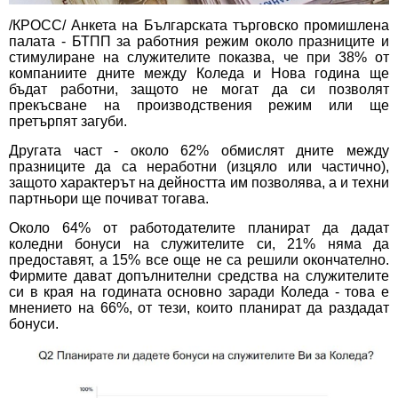
/КРОСС/ Анкета на Българската търговско промишлена
палата - БТПП за работния режим около празниците и
стимулиране на служителите показва, че при 38% от
компаниите дните между Коледа и Нова година ще
бъдат работни, защото не могат да си позволят
прекъсване на производствения режим или ще
претърпят загуби.
Другата част - около 62% обмислят дните между
празниците да са неработни (изцяло или частично),
защото характерът на дейността им позволява, а и техни
партньори ще почиват тогава.
Около 64% от работодателите планират да дадат
коледни бонуси на служителите си, 21% няма да
предоставят, а 15% все още не са решили окончателно.
Фирмите дават допълнителни средства на служителите
си в края на годината основно заради Коледа - това е
мнението на 66%, от тези, които планират да раздадат
бонуси.