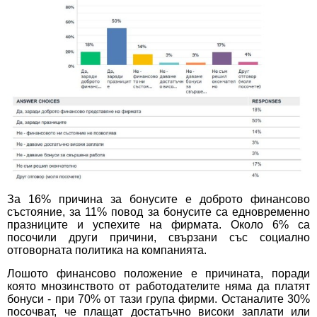
За 16% причина за бонусите е доброто финансово
състояние, за 11% повод за бонусите са едновременно
празниците и успехите на фирмата. Около 6% са
посочили други причини, свързани със социално
отговорната политика на компанията.
Лошото финансово положение е причината, поради
която мнозинството от работодателите няма да платят
бонуси - при 70% от тази група фирми. Останалите 30%
посочват, че плащат достатъчно високи заплати или