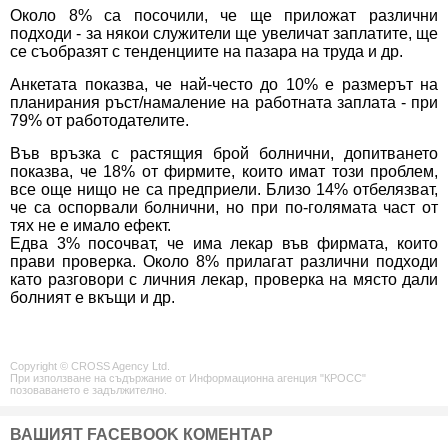
Около 8% са посочили, че ще приложат различни
подходи - за някои служители ще увеличат заплатите, ще
се съобразят с тенденциите на пазара на труда и др.
Анкетата показва, че най-често до 10% е размерът на
планирания ръст/намаление на работната заплата - при
79% от работодателите.
Във връзка с растящия брой болнични, допитването
показва, че 18% от фирмите, които имат този проблем,
все още нищо не са предприели. Близо 14% отбелязват,
че са оспорвали болнични, но при по-голямата част от
тях не е имало ефект.
Едва 3% посочват, че има лекар във фирмата, които
прави проверка. Около 8% прилагат различни подходи
като разговори с личния лекар, проверка на място дали
болният е вкъщи и др.
Copyright © CROSS Agency Ltd.
При използване на съдържание от Информационна агенция "КРОСС"
позоваването е задължително.
ВАШИЯТ FACEBOOK КОМЕНТАР