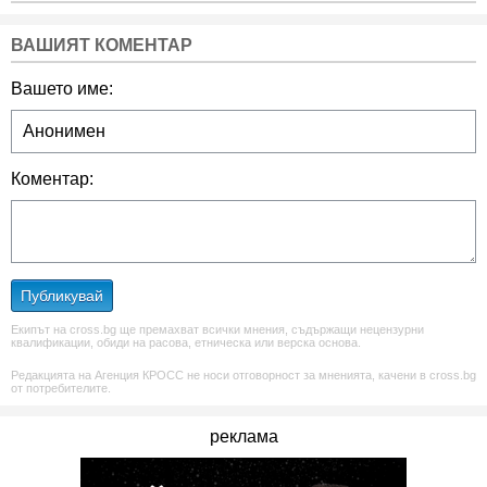
ВАШИЯТ КОМЕНТАР
Вашето име:
Коментар:
Публикувай
Екипът на cross.bg ще премахват всички мнения, съдържащи нецензурни
квалификации, обиди на расова, етническа или верска основа.
Редакцията на Агенция КРОСС не носи отговорност за мненията, качени в cross.bg
от потребителите.
реклама