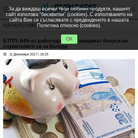
За да виждаш всички твои любими продукти, нашият
сайт използва "бисквитки" (cookies). С използването на
сайта Вие се съгласявате с предвиденото в нашата
НАЧАЛО
/
ИКОНОМИКА
Политика относно (cookies).
ОК
БТПП: 64% от работодателите раздават бонуси на
служителите си за Коледа
11 Декември 2017 | 18:25