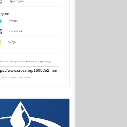
Принтирай
ОДЕЛИ
Twitter
Facebook
Svejo
и кратка връзка към тази страница
райте маркирания текст