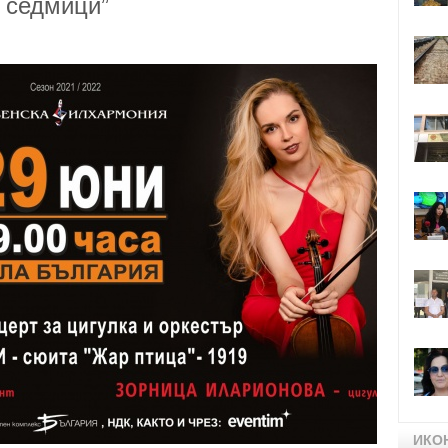
 седмици”
ИКО