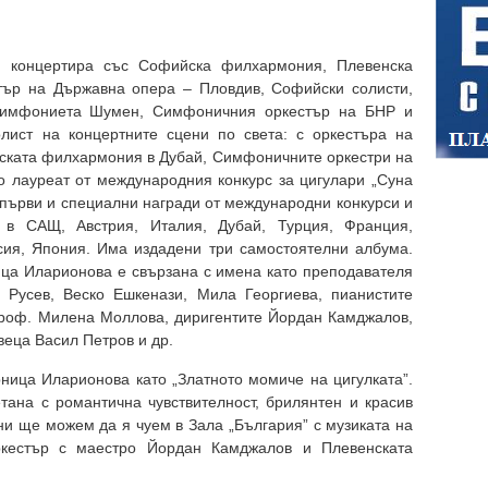
 концертира със Софийска филхармония, Плевенска
ър на Държавна опера – Пловдив, Софийски солисти,
Симфониета Шумен, Симфоничния оркестър на БНР и
олист на концертните сцени по света: с оркестъра на
ската филхармония в Дубай, Симфоничните оркестри на
то лауреат от международния конкурс за цигулари „Суна
 първи и специални награди от международни конкурси и
 в САЩ, Австрия, Италия, Дубай, Турция, Франция,
сия, Япония. Има издадени три самостоятелни албума.
ца Иларионова е свързана с имена като преподавателя
 Русев, Веско Ешкенази, Мила Георгиева, пианистите
проф. Милена Моллова, диригентите Йордан Камджалов,
веца Васил Петров и др.
ница Иларионова като „Златното момиче на цигулката”.
етана с романтична чувствителност, брилянтен и красив
юни ще можем да я чуем в Зала „България” с музиката на
ркестър с маестро Йордан Камджалов и Плевенската