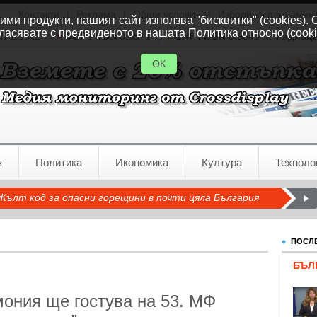
Контакти
|
Реклама
|
Общи условия
|
Избори за парламен
ми продукти, нашият сайт използва "бисквитки" (cookies). 
ласявате с предвиденото в нашата Политика относно (cooki
GN
1.1542
GBP / BGN
0.8571
CHF / BGN
0.9346
Радиац
ОК
я
Политика
Икономика
Култура
Техноло
Жълт код за опасни горещини в почти цяла България
ПОСЛЕ
БЪЛ
ония ще гостува на 53. МФ