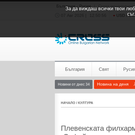
България - Русия
|
Cross мониторинг
За да виждаш всички твои люби
съг
07 Авг 2026 |
12:50:57
USD / B
Времето:
София
0°C
България
Свят
Руси
Новина на деня
Новини от днес 34
НАЧАЛО
/
КУЛТУРА
Плевенската филхарм