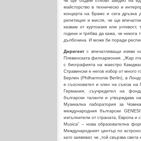
че ще бъдем отново заедно на ед
майсторство в техническо и интерп
концерта на Брамс и сега дръзна 
репетиция и мисля, че ще впечатли
казвам от куртоазия или учтивост,
години и трябва да кажа, че никога т
дълбочина. И може би поради респект
Диригент
с впечатляващи изяви н
Плевенската филхармония. „Жар пти
с биографията на маестро Камджал
Стравински е негов избор от много 
Берлин (Philharmonie Berlin), в Лонд
е съосновател и член на съюза на 
Германия; съучредител на фонд
български таланти и утвърждава на
Музикална лаборатория за Човека
международния български GENESI
изпълнители от страната, Европа и с
Musica” – нова образователна фор
Международният център по астроном
като заявяват, че „той свързва света