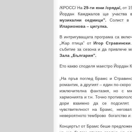
/КРОСС/ На
29-ти юни /сряда/,
от 1
Йордан Камджалов ще участва 
музикални седмици”.
Солист в 
Иларионова – цигулка.
В интригуващата програма са вклю
„Жар птица” от
Игор Стравински
събитие за сезона и да привлече м
Зала „България”.
Ето какво споделя маестро Йордан 
„На пръв поглед Брамс и Стравинс
романтик, а другият – един по-скоро
изключителна фантазия, но с мн
хармонията и т.н. Точно противопол
дори взаимно да се подсилят.
чувствителност на Брамс, негова
невероятното темброво
богатство и
Концертът от Брамс беше предложен