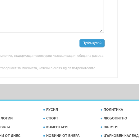
Публикувай
 мнения, съдържащи нецензурни квалификации, обиди на расова,
оворност за мненията, качени в cross.bg от потребителите.
РУСИЯ
ПОЛИТИКА
ОЛОГИИ
СПОРТ
ЛЮБОПИТНО
РВЮТА
КОМЕНТАРИ
ВАЛУТИ
НИ ОТ ДНЕС
НОВИНИ ОТ ВЧЕРА
ЦЪРКОВЕН КАЛЕНД