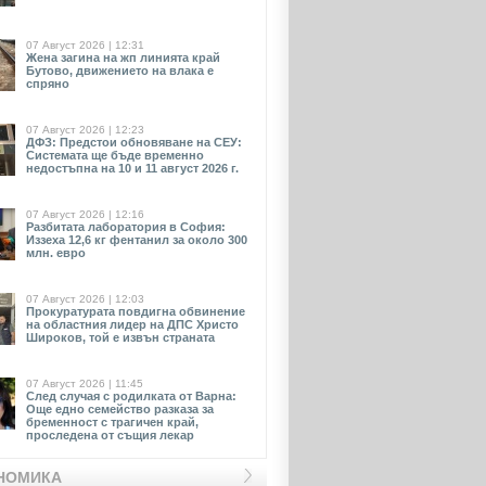
07 Август 2026 | 12:31
Жена загина на жп линията край
Бутово, движението на влака е
спряно
07 Август 2026 | 12:23
ДФЗ: Предстои обновяване на СЕУ:
Системата ще бъде временно
недостъпна на 10 и 11 август 2026 г.
07 Август 2026 | 12:16
Разбитата лаборатория в София:
Иззеха 12,6 кг фентанил за около 300
млн. евро
07 Август 2026 | 12:03
Прокуратурата повдигна обвинение
на областния лидер на ДПС Христо
Широков, той е извън страната
07 Август 2026 | 11:45
След случая с родилката от Варна:
Още едно семейство разказа за
бременност с трагичен край,
проследена от същия лекар
НОМИКА