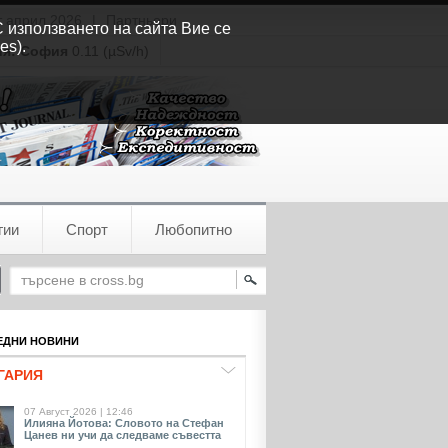
т април 2026
|
Партньори
С използването на сайта Вие се
es).
ия:
София
0.11 (µSv/h)
гии
Спорт
Любопитно
ДНИ НОВИНИ
ГАРИЯ
07 Август 2026 | 12:46
Илияна Йотова: Словото на Стефан
Цанев ни учи да следваме съвестта