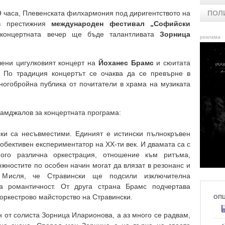
9 часа, Плевенската филхармония под диригентството на
ПОЛ
в престижния
международен фестивал „Софийски
концертната вечер ще бъде талантливата
Зорница
реклама
чени цигулковият концерт на
Йоханес Брамс
и сюитата
. По традиция концертът се очаква да се превърне в
ногобройна публика от почитатели в храма на музиката
Камджалов за концертната програма:
ки са несъвместими. Единият е истински пълнокръвен
 обективен експериментатор на XX-ти век. И двамата са с
ого различна оркестрация, отношение към ритъма,
ожностите по особен начин могат да влязат в резонанс и
 Мисля, че Стравински ще подсили изключителна
та романтичност. От друга страна Брамс подчертава
 оркестрово майсторство на Стравински.
ОП
 от солиста Зорница Иларионова, а аз много се радвам,