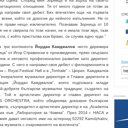
на сцена. Според мен Зорница е на върха на своето
ретационно отношение. Тя от много години се готви за
да направи своя дебют. Бях впечатлен още на първата
СП
 всеки, който се докосне до нейното изпълнение. Не го
 тя прави нещо изключително. Познавам Зорница от 10
я не е свирила по този начин, не е имала този звук, тази
а, с който пристъпва към Брамс, се случва едно чудо.”
а три континента
Йордан Камджалов
често дирижира
ца” от Игор Стравински е произведение, пряко свързано
ов и неговото професионално развитие като диригент.
Взем
години. С него е направил своя дебют с филхармонията в
он – Royal Festival Hall и в „Tonhale” – Цюрих. Камджалов
Генералните музикални директори и Главни диригенти в
копи
ация „Йордан Камджалов”, която подпомага млади
й-добрите български музикални традиции; създател на
. Той е артистичен директор и главен диригент на
реклама
S ORCHESTRA, който обединява доказани български
вета, съучредител и артистичен директор е на „Academia
ма към „Лаборатория за Човека”. През 2014 г. НАСА и
ия дават неговото име на астероид 52292 Kamdzhalov,
 на музиката с очарованието на вселената”.