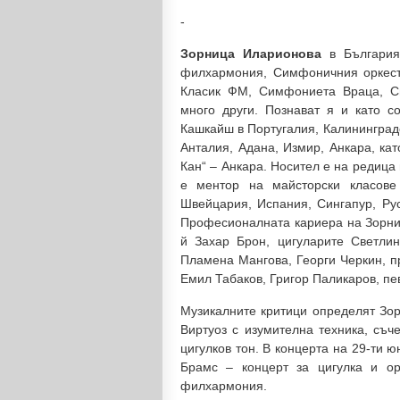
-
Зорница Иларионова
в България
филхармония, Симфоничния оркест
Класик ФМ, Симфониета Враца, 
много други. Познават я и като с
Кашкайш в Португалия, Калининград
Анталия, Адана, Измир, Анкара, ка
Кан“ – Анкара. Носител е на редица
е ментор на майсторски класове
Швейцария, Испания, Сингапур, Ру
Професионалната кариера на Зорни
й Захар Брон, цигуларите Светлин
Пламена Мангова, Георги Черкин, 
Емил Табаков, Григор Паликаров, пе
Музикалните критици определят Зор
Виртуоз с изумителна техника, съч
цигулков тон. В концерта на 29-ти 
Брамс – концерт за цигулка и о
филхармония.