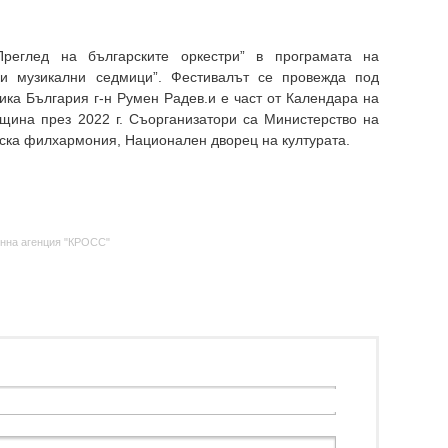
Преглед на българските оркестри” в програмата на
и музикални седмици”. Фестивалът се провежда под
ика България г-н Румен Радев.и е част от Календара на
щина през 2022 г. Съорганизатори са Министерство на
ска филхармония, Национален дворец на културата.
нна агенция "КРОСС"