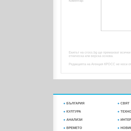
Коментар:
Екипът на cross.bg ще премахват всички
етническа или верска основа.
Редакцията на Агенция КРОСС не носи отг
БЪЛГАРИЯ
СВЯТ
КУЛТУРА
ТЕХН
АНАЛИЗИ
ИНТЕ
ВРЕМЕТО
НОВИ