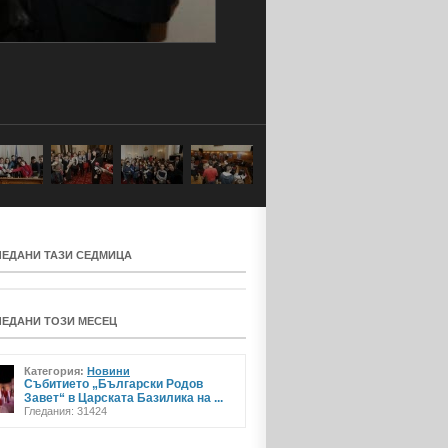
ЛЕДАНИ ТАЗИ СЕДМИЦА
ЛЕДАНИ ТОЗИ МЕСЕЦ
Категория:
Новини
Събитието „Български Родов
Завет“ в Царската Базилика на ...
Гледания: 31424