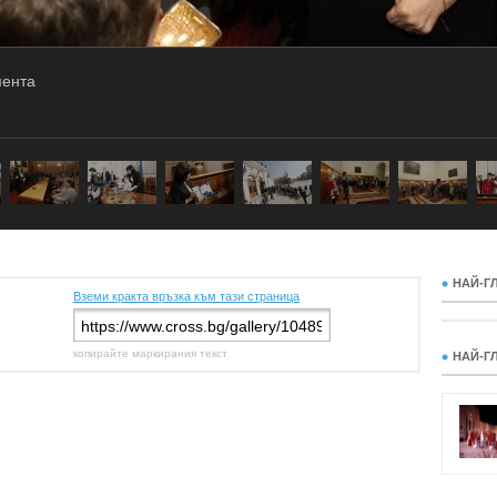
мента
НАЙ-Г
Вземи кракта връзка към тази страница
копирайте маркирания текст
НАЙ-Г