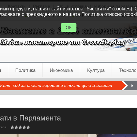
Контакти
|
Реклама
|
Общи условия
|
Избори за парламен
ми продукти, нашият сайт използва "бисквитки" (cookies). 
ласявате с предвиденото в нашата Политика относно (cooki
GN
1.1554
GBP / BGN
0.8572
CHF / BGN
0.9345
Радиац
ОК
я
Политика
Икономика
Култура
Техноло
Жълт код за опасни горещини в почти цяла България
рати в Парламента
тара