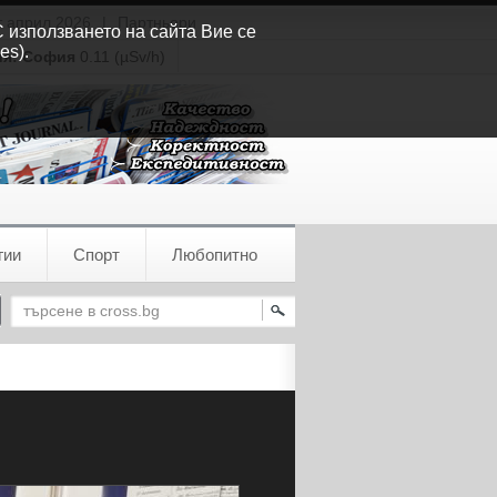
т април 2026
|
Партньори
С използването на сайта Вие се
es).
ия:
София
0.11 (µSv/h)
гии
Спорт
Любопитно