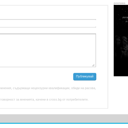
реклама
Публикувай
 мнения, съдържащи нецензурни квалификации, обиди на расова,
оворност за мненията, качени в cross.bg от потребителите.