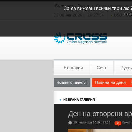
България - Русия
|
Cross мониторинг
За да виждаш всички твои люби
съг
06 Авг 2026 |
16:27:55
USD / B
Времето:
София
0°C
България
Свят
Руси
Новина на деня
Новини от днес 54
ИЗБРАНА ГАЛЕРИЯ
Ден на отворени в
10 Февруари 2019 | 13:29
Комен
0