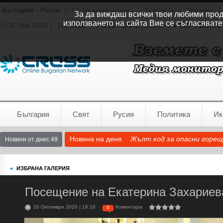
България - Русия
|
Cross мониторинг
Контакти
|
Реклама
|
За да виждаш всички твои любими продук
използването на сайта Вие се съгласявате
07 Авг 2026 |
15:37:17
USD / BGN
1.1542
GBP / BGN
0.
Времето:
София
0°C
България
Свят
Русия
Политика
Ик
Новина на деня
Жълт код за опасни горещ
Новини от днес 49
ИЗБРАНА ГАЛЕРИЯ
Посещение на Екатерина Захариева
20 Октомври 2020 | 16:16
Коментара
0