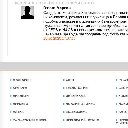
качени в cross.bg от потребителите.
Георги Марков
След като Екатерина Захариева започна с прив
ни комплекси, резиденции и училища в Берлин 
подобна операция и с жилищния български комп
Будапеща. Аферим на тая далавераджийка! На 
от ГЕРБ и НФСБ в посолския комплекс, който ч
Захариева ще бъде разпродаден под формата на
20.10.2020 17:07:10
БЪЛГАРИЯ
СВЯТ
РУСИ
КУЛТУРА
ТЕХНОЛОГИИ
СПОР
АНАЛИЗИ
ИНТЕРВЮТА
КОМЕ
ВРЕМЕТО
НОВИНИ ОТ ДНЕС
НОВИ
НАУКА
ШОУБИЗНЕС
АВТО
РОЖДЕНИЦИТЕ ДНЕС
ПРЕГЛЕД НА ПЕЧАТА
ПРЕД
СЪБИТ