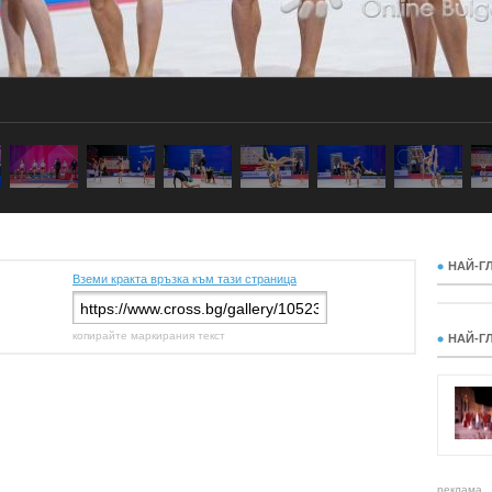
НАЙ-Г
Вземи кракта връзка към тази страница
копирайте маркирания текст
НАЙ-Г
реклама