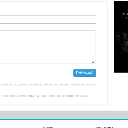
Публикувай
 мнения, съдържащи нецензурни квалификации, обиди на расова,
оворност за мненията, качени в cross.bg от потребителите.