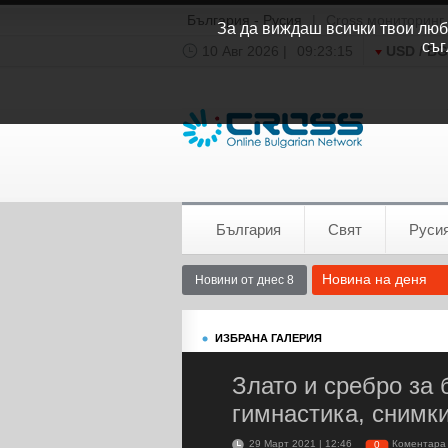
България - Русия
|
Cross мониторинг
За да виждаш всички твои люби
съг
10 Авг 2026 |
09:23:15
USD / B
Времето:
София
0°C
България
Свят
Руси
Новина на деня
Новини от днес 8
ИЗБРАНА ГАЛЕРИЯ
Злато и сребро за 
гимнастика, снимк
29 Март 2021 | 12:46
Коментара
0