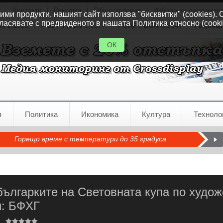
Контакти
|
Реклама
|
Общи условия
|
Избори за парламен
ми продукти, нашият сайт използва "бисквитки" (cookies). 
ласявате с предвиденото в нашата Политика относно (cooki
GN
1.1535
GBP / BGN
0.8577
CHF / BGN
0.9347
Радиац
ОК
я
Политика
Икономика
Култура
Техноло
Горещо време с температури до 35 градуса
българките на Световната купа по худо
и: БФХГ