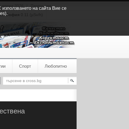
т април 2026
|
Партньори
С използването на сайта Вие се
es).
ия:
София
0.11 (µSv/h)
гии
Спорт
Любопитно
жествена