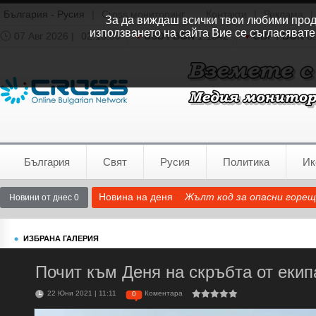
България - Русия
|
Cross мониторинг
Контакти
|
Реклама
|
За да виждаш всички твои любими продук
използването на сайта Вие се съгласявате
07 Авг 2026 |
02:18:50
USD / BGN
1.1542
GBP / BGN
0.
Времето:
София
0°C
България
Свят
Русия
Политика
Ик
Новина на деня
Жълт код за опасни горещ
Новини от днес 0
ИЗБРАНА ГАЛЕРИЯ
Почит към Деня на скръбта от екип
22 Юни 2021 | 11:11
Коментара
0