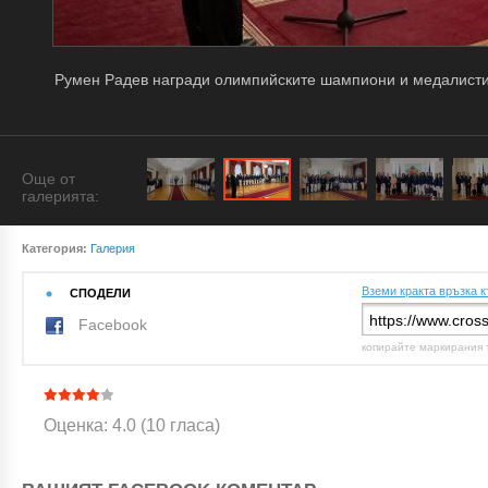
Румен Радев награди олимпийските шампиони и медалисти 
Още от
галерията:
Категория:
Галерия
Вземи кракта връзка к
СПОДЕЛИ
Facebook
копирайте маркирания 
Оценка: 4.0 (10 гласа)