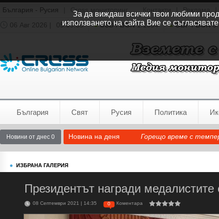
България - Русия
|
Cross мониторинг
Контакти
|
Реклама
|
За да виждаш всички твои любими продук
използването на сайта Вие се съгласявате
06 Авг 2026 |
05:09:56
USD / BGN
1.1554
GBP / BGN
0.
Времето:
София
0°C
България
Свят
Русия
Политика
Ик
Новина на деня
Горещо време с темпер
Новини от днес 0
ИЗБРАНА ГАЛЕРИЯ
Президентът награди медалистите 
08 Септември 2021 | 14:35
Коментара
0