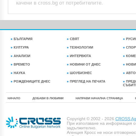
качени в cross.bg от потребителите.
БЪЛГАРИЯ
СВЯТ
РУСИ
КУЛТУРА
ТЕХНОЛОГИИ
СПОР
АНАЛИЗИ
ИНТЕРВЮТА
КОМЕ
ВРЕМЕТО
НОВИНИ ОТ ДНЕС
НОВИ
НАУКА
ШОУБИЗНЕС
АВТО
РОЖДЕНИЦИТЕ ДНЕС
ПРЕГЛЕД НА ПЕЧАТА
ПРЕД
СЪБИТ
НАЧАЛО
ДОБАВИ В ЛЮБИМИ
НАПРАВИ НАЧАЛНА СТРАНИЦА
Copyright © 2002 - 2026
CROSS Age
При използване на информация о
задължително.
Агенция Кросс не носи отговорно