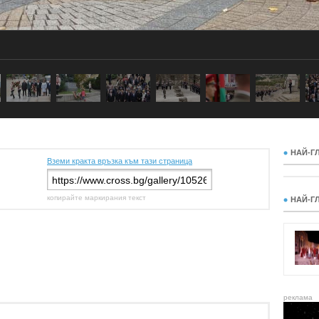
НАЙ-Г
Вземи кракта връзка към тази страница
копирайте маркирания текст
НАЙ-Г
реклама