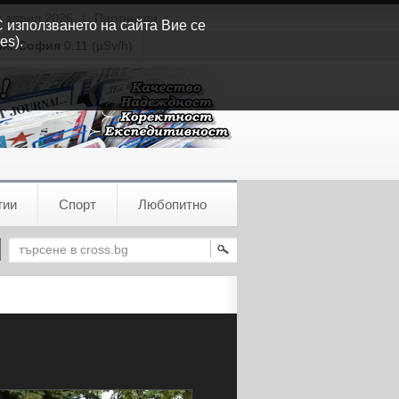
т април 2026
|
Партньори
С използването на сайта Вие се
es).
ия:
София
0.11 (µSv/h)
гии
Спорт
Любопитно