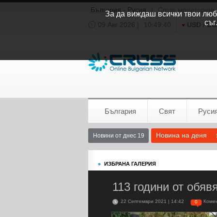
България - Русия
|
Cross мониторинг
За да виждаш всички твои люби
съг
09 Авг 2026 |
10:49:40
USD / B
Времето:
София
0°C
България
Свят
Руси
Новина на деня
Новини от днес 19
ИЗБРАНА ГАЛЕРИЯ
113 години от обяв
22 Септември 2021 | 14:42
Коме
0