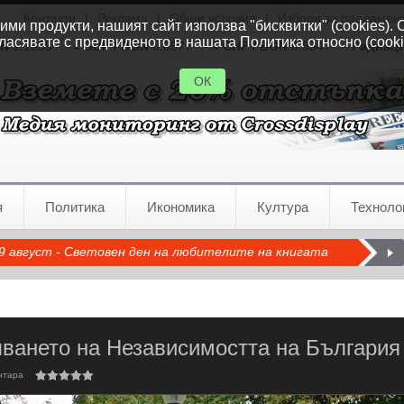
Контакти
|
Реклама
|
Общи условия
|
Избори за парламен
ми продукти, нашият сайт използва "бисквитки" (cookies). 
ласявате с предвиденото в нашата Политика относно (cooki
GN
1.1535
GBP / BGN
0.8577
CHF / BGN
0.9347
Радиац
ОК
я
Политика
Икономика
Култура
Техноло
9 август - Световен ден на любителите на книгата
яването на Независимостта на България
нтара