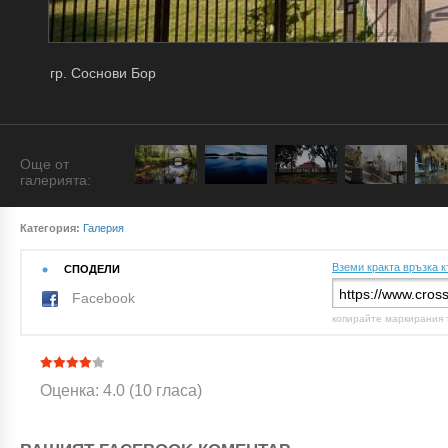
гр. Соснови Бор
Още от
галерията:
Категория:
Галерия
Вземи кракта връзка к
СПОДЕЛИ
Facebook
копирайте маркирания 
Оценка: 4.0 (10 гласа)