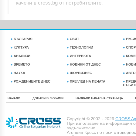
качени в cross.bg от потребителите.
БЪЛГАРИЯ
СВЯТ
РУСИ
КУЛТУРА
ТЕХНОЛОГИИ
СПОР
АНАЛИЗИ
ИНТЕРВЮТА
КОМЕ
ВРЕМЕТО
НОВИНИ ОТ ДНЕС
НОВИ
НАУКА
ШОУБИЗНЕС
АВТО
РОЖДЕНИЦИТЕ ДНЕС
ПРЕГЛЕД НА ПЕЧАТА
ПРЕД
СЪБИТ
НАЧАЛО
ДОБАВИ В ЛЮБИМИ
НАПРАВИ НАЧАЛНА СТРАНИЦА
Copyright © 2002 - 2026
CROSS Age
При използване на информация о
задължително.
Агенция Кросс не носи отговорно