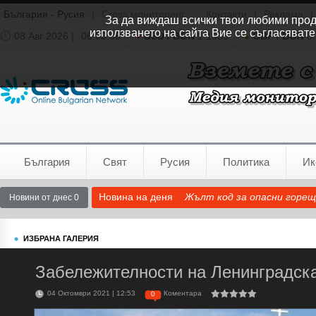
България - Русия
|
Cross мониторинг
Контакти
|
Реклама
|
За да виждаш всички твои любими продук
използването на сайта Вие се съгласявате
08 Авг 2026 |
06:00:36
USD / BGN
1.1535
GBP / BGN
0.
Времето:
София
0°C
България
Свят
Русия
Политика
Ик
Новина на деня
Жълт код за опасни горещ
Новини от днес 0
ИЗБРАНА ГАЛЕРИЯ
Забележителности на Ленинградск
04 Октомври 2021 | 12:53
Коментара
0