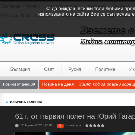
България - Русия
|
Cross мониторинг
Контакти
|
Реклама
|
За да виждаш всички твои любими продук
използването на сайта Вие се съгласявате
06 Авг 2026 |
13:14:00
USD / BGN
1.1554
GBP / BGN
0.
Времето:
София
0°C
България
Свят
Русия
Политика
Ик
Новина на деня
Жълт код за опасни горещ
Новини от днес 39
ИЗБРАНА ГАЛЕРИЯ
61 г. от първия полет на Юрий Гага
12 Април 2022 | 10:05
Коментара
0