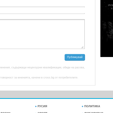
Публикувай
 мнения, съдържащи нецензурни квалификации, обиди на расова,
оворност за мненията, качени в cross.bg от потребителите.
РУСИЯ
ПОЛИТИКА