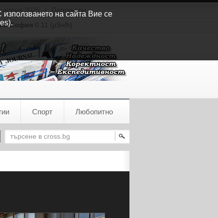
т април 2026
|
Партньори
С използването на сайта Вие се
es).
ия:
София
0.11 (µSv/h)
гии
Спорт
Любопитно