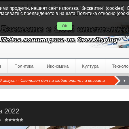
Контакти
|
Реклама
|
Общи условия
|
Избори за парламен
ми продукти, нашият сайт използва "бисквитки" (cookies). 
ласявате с предвиденото в нашата Политика относно (cooki
GN
1.1535
GBP / BGN
0.8577
CHF / BGN
0.9347
Радиац
ОК
я
Политика
Икономика
Култура
Техноло
9 август - Световен ден на любителите на книгата
а 2022
а