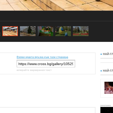
НАЙ-Г
Вземи кракта връзка към тази страница
копирайте маркирания текст
НАЙ-Г
реклама