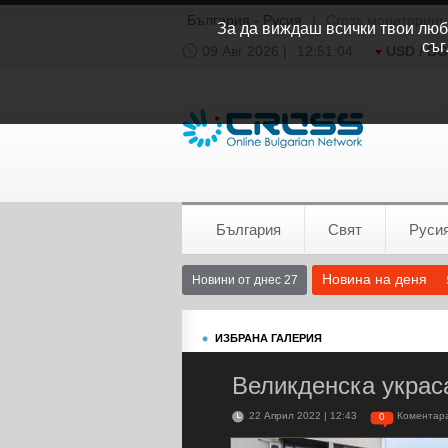
България - Русия
|
Cross мониторинг
За да виждаш всички твои люби
съг
09 Авг 2026 |
12:51:05
USD / B
Времето:
София
0°C
България
Свят
Руси
Новина на деня
Новини от днес 27
ИЗБРАНА ГАЛЕРИЯ
Великденска украс
22 Април 2022 | 12:43
Коментар
0