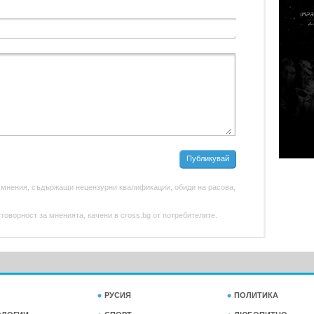
Публикувай
 мнения, съдържащи нецензурни квалификации, обиди на расова,
оворност за мненията, качени в cross.bg от потребителите.
РУСИЯ
ПОЛИТИКА