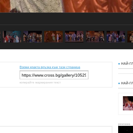
НАЙ-Г
Вземи кракта връзка към тази страница
копирайте маркирания текст
НАЙ-Г
реклама