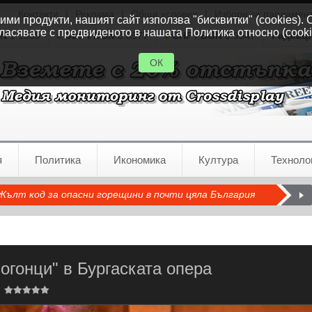
Контакти
|
Реклама
|
Общи условия
|
Избори за парламен
ми продукти, нашият сайт използва "бисквитки" (cookies). 
ласявате с предвиденото в нашата Политика относно (cooki
GN
1.1535
GBP / BGN
0.8577
CHF / BGN
0.9347
Радиац
ОК
я
Политика
Икономика
Култура
Техноло
Жълт код за опасни горещини в почти цяла България
гонци" в Бургаската опера