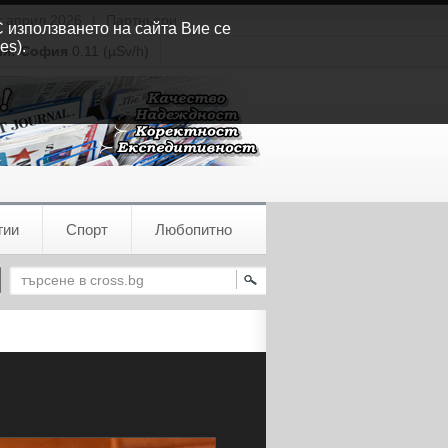
т април 2026
|
Партньори
С използването на сайта Вие се
es).
ия:
София
0.11 (µSv/h)
гии
Спорт
Любопитно