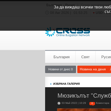
България - Русия
|
Cross мониторинг
За да виждаш всички твои люби
съг
08 Авг 2026 |
01:53:26
USD / B
Времето:
София
0°C
България
Свят
Руси
Новина на деня
Новини от днес 0
ИЗБРАНА ГАЛЕРИЯ
Мюзикълът "Службо
03 Май 2022 | 10:29
Коментара
0