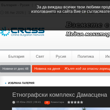
България - Русия
|
Cross мониторинг
Контакти
|
Реклама
|
За да виждаш всички твои любими продук
използването на сайта Вие се съгласявате
06 Авг 2026 |
14:57:34
USD / BGN
1.1554
GBP / BGN
0.
Времето:
София
0°C
България
Свят
Русия
Политика
Ик
Новина на деня
Жълт код за опасни горещ
Новини от днес 48
ИЗБРАНА ГАЛЕРИЯ
Етнографски комплекс Дамасцена
05 Юли 2022 | 09:41
Коментара
0