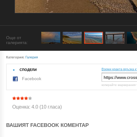
Още от
галерията:
Категория:
Галерия
Вземи кракта връзка к
СПОДЕЛИ
Facebook
копирайте маркирания 
Оценка: 4.0 (10 гласа)
ВАШИЯТ FACEBOOK КОМЕНТАР