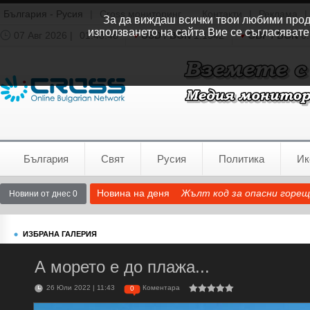
България - Русия
|
Cross мониторинг
Контакти
|
Реклама
|
За да виждаш всички твои любими продук
използването на сайта Вие се съгласявате
07 Авг 2026 |
01:48:49
USD / BGN
1.1542
GBP / BGN
0.
Времето:
София
0°C
България
Свят
Русия
Политика
Ик
Новина на деня
Жълт код за опасни горещ
Новини от днес 0
ИЗБРАНА ГАЛЕРИЯ
А морето е до плажа...
26 Юли 2022 | 11:43
Коментара
0