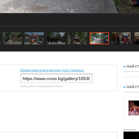
НАЙ-Г
Вземи кракта връзка към тази страница
копирайте маркирания текст
НАЙ-Г
реклама