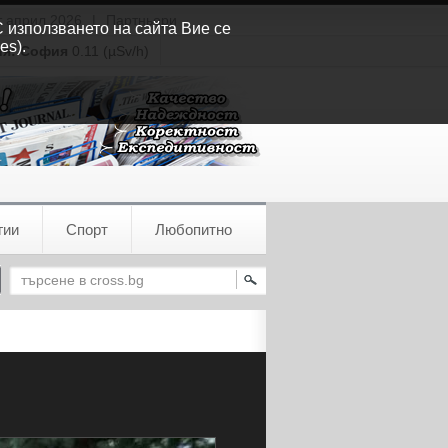
т април 2026
|
Партньори
С използването на сайта Вие се
es).
ия:
София
0.11 (µSv/h)
гии
Спорт
Любопитно