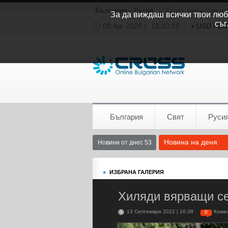
България - Русия
|
Cross мониторинг
За да виждаш всички твои люби
съг
08 Авг 2026 |
18:10:16
USD / B
Времето:
София
0°C
България
Свят
Руси
Новина на деня
Новини от днес 53
ИЗБРАНА ГАЛЕРИЯ
Хиляди вярващи се
13 Септември 2022 | 16:38
Коме
0