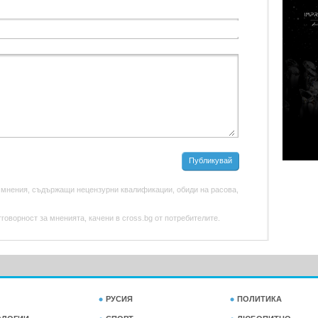
Публикувай
 мнения, съдържащи нецензурни квалификации, обиди на расова,
оворност за мненията, качени в cross.bg от потребителите.
РУСИЯ
ПОЛИТИКА