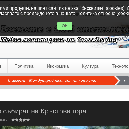
Контакти
|
Реклама
|
Общи условия
|
Избори за парламен
ми продукти, нашият сайт използва "бисквитки" (cookies). 
ласявате с предвиденото в нашата Политика относно (cooki
GN
1.1535
GBP / BGN
0.8577
CHF / BGN
0.9347
Радиац
ОК
я
Политика
Икономика
Култура
Техноло
8 август - Международният ден на котките
 събират на Кръстова гора
нтара