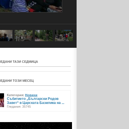
ЛЕДАНИ ТАЗИ СЕДМИЦА
ЛЕДАНИ ТОЗИ МЕСЕЦ
Категория:
Новини
Събитието „Български Родов
Завет“ в Царската Базилика на ...
Гледания: 35745