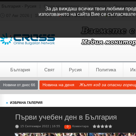
България - Русия
|
Cross мониторинг
Контакти
|
Реклама
|
За да виждаш всички твои любими продук
използването на сайта Вие се съгласявате
07 Авг 2026 |
18:16:10
USD / BGN
1.1535
GBP / BGN
0.
Времето:
София
0°C
България
Свят
Русия
Политика
Ик
Новина на деня
Жълт код за опасни горещ
Новини от днес 66
ИЗБРАНА ГАЛЕРИЯ
Първи учебен ден в България
15 Септември 2022 | 16:55
Коментара
0