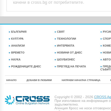
качени в cross.bg от потребителите.
БЪЛГАРИЯ
СВЯТ
РУСИ
КУЛТУРА
ТЕХНОЛОГИИ
СПОР
АНАЛИЗИ
ИНТЕРВЮТА
КОМЕ
ВРЕМЕТО
НОВИНИ ОТ ДНЕС
НОВИ
НАУКА
ШОУБИЗНЕС
АВТО
РОЖДЕНИЦИТЕ ДНЕС
ПРЕГЛЕД НА ПЕЧАТА
ПРЕД
СЪБИТ
НАЧАЛО
ДОБАВИ В ЛЮБИМИ
НАПРАВИ НАЧАЛНА СТРАНИЦА
Copyright © 2002 - 2026
CROSS Age
При използване на информация о
задължително.
Агенция Кросс не носи отговорно