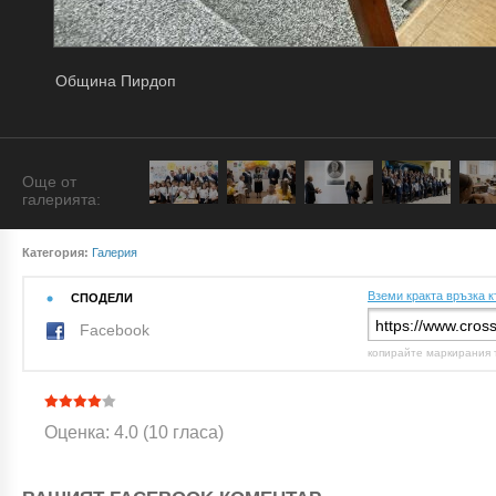
Община Пирдоп
Още от
галерията:
Категория:
Галерия
Вземи кракта връзка к
СПОДЕЛИ
Facebook
копирайте маркирания 
Оценка: 4.0 (10 гласа)